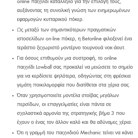
online παιχνίδι κατάλληλο για την επιλογή τους,
αυξάνοντας τη συνολική γνώση των ενημερωμένων
εφαρμογών κυτταρικού πόκερ.
Ως μεταξύ των σημαντικότερων πραγματικών
ιστοσελίδων on-line πόκερ, η Betonline φιλοξενεί ένα
τεράστιο ξεχωριστό μοντέρνο τουρνουά νοκ-άουτ.
Για όσους επιθυμούν μια συστροφή, το online
παιχνίδι Lowball σας προκαλεί να μειώσετε το σημείο
για να κερδίσετε ψηλότερα, οδηγώντας στη φρέσκια
γεμάτη ποικιλομορφία που διατίθεται στα χέρια σας.
Όταν χρησιμοποιείτε μοντέλα στοίβας μεγάλων
περσίδων, οι επαγγελματίες είναι πάντα σε
σχολαστικά αρμονία της στρατηγικής βήμα 3 που
έχουν ο ένας τον άλλον καλό και θα αδύναμες χέρια.
Ότι η γραμμή του παιχνιδιού Mechanic τείνει να κάνει