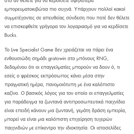
στο αν θέλετε για να κερδίσετε υψηλότερα
εμπορευματοκιβώτια πιο συχνά. Υπάρχουν πολλοί κακοί
συμμετέχοντες σε απευθείας σύνδεση που ποτέ δεν θέλετε
να επισκεφθείτε γρήγορα τον λογαριασμό για να κερδίσετε
Bucks.
Το Live Specialist Game δεν χρειάζεται να πάρει ένα
ενθουσιώδη σημάδι gratowin στο μπόνους RNG,
δεδομένου ότι οι επαγγελματίες μπορούν να δουν ό, τι
εσείς ο φρέσκος εκπρόσωπος κάνει μέσα στην
πραγματική ημέρα, πανομοιότυπη με ένα καλόπιστο
καζίνο. Ο βασικός λόγος για τον οποίο οι επαγγελματίες
για παράδειγμα τα ζωντανά αντιπροσωπευτικά παιχνίδια
είναι επειδή κάνουν μια ζωντανή, γεμάτη δράση εμπειρία,
μπορεί να είναι μια καλόπιστη επιχείρηση τυχερών
παιχνιδιών με επίκεντρο την ιδιοκτησία. Οι ιστοσελίδες