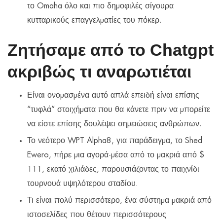
το Omaha όλο και πιο δημοφιλές σίγουρα
κυτταρικούς επαγγελματίες του πόκερ.
Ζητήσαμε από το Chatgpt
ακριβώς τι αναρωτιέται
Είναι ονομασμένα αυτό απλά επειδή είναι επίσης
“τυφλά” στοιχήματα που θα κάνετε πριν να μπορείτε
να είστε επίσης δουλέψει σημειώσεις ανθρώπων.
Το νεότερο WPT Alpha8, για παράδειγμα, το Shed
Ewero, πήρε μια αγορά-μέσα από το μακριά από $
111, εκατό χιλιάδες, παρουσιάζοντας το παιχνίδι
τουρνουά υψηλότερου σταδίου.
Τι είναι πολύ περισσότερο, ένα σύστημα μακριά από
ιστοσελίδες που θέτουν περισσότερους