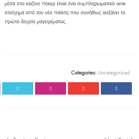
μέσα στο καζίνο πόκερ είναι ένα συμπληρωματικό ante
στοίχημα από τον νέο παίκτη που συνήθως αυξάνει το
πρώτο δοχείο μαγειρέματος.
Categories:
Uncategorized