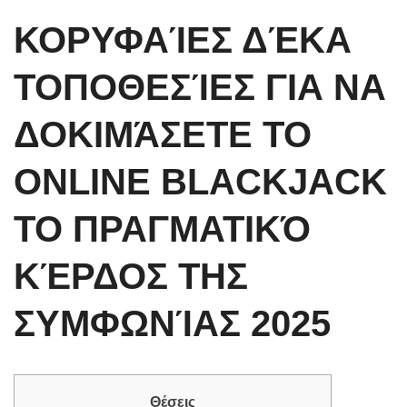
ΚΟΡΥΦΑΊΕΣ ΔΈΚΑ
ΤΟΠΟΘΕΣΊΕΣ ΓΙΑ ΝΑ
ΔΟΚΙΜΆΣΕΤΕ ΤΟ
ONLINE BLACKJACK
ΤΟ ΠΡΑΓΜΑΤΙΚΌ
ΚΈΡΔΟΣ ΤΗΣ
ΣΥΜΦΩΝΊΑΣ 2025
Θέσεις