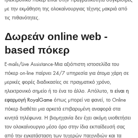
ηλεκτρονικό πόκερ είναι στην πραγματικότητα συγκρίσιμες
με την εκμάθηση της ολοκαίνουργιας τέχνης μακριά από
τις πιθανότητες.
Δωρεάν online web -
based πόκερ
E-mails/Live Assistance-Μια αξιόπιστη ιστοσελίδα του
πόκερ on-line παίρνει 24/7 υπηρεσία για άτομα χάρη σε
μερικές φορές διαδικασίες σε πραγματικό χρόνο,
ηλεκτρονικό σημείο ή το ένα το άλλο. Απόλυτο,
τι είναι η
εφαρμογή RoyalGame
όπως μπορεί να φανεί, το Online
πόκερ διαθέτει μια αρκετά επιβαρυμένη αναφορά στα
κινητά τηλέφωνα. Η βιομηχανία δεν έχει ακόμη υιοθετήσει
τον ολοκαίνουργιο μέσο όρο στην ίδια εκπαίδευσή σας
από την εγκατάσταση των τυχερών παιχνιδιών και τα