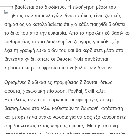
που βασίζεται στο διαδίκτυο. Η πλοήγηση μέσω του
πλήθους των παραλλαγών βίντεο πόκερ, είναι ζωτικής
σημασίας να καταλαβαίνετε ότι για κάθε παιχνίδι διαθέτει
το δικό του από την ευκαιρία. Από το προκλητικό βασιλικό
καθαρό έως το πιο διαδεδομένο ζευγάρι, για κάθε χέρι
έχει τη γραμμή ευκαιριών του και θα κερδίσετε μέσα στο
βιντεοπαιχνίδι, όπως οι Deuces Nuts συνδέονται
προσωπικά με τη φρέσκια ακτινοβολία των δίνουν.
Ορισμένες διαδικασίες προμήθειας δίδονται, όπως
φρούτα, χρεωστική πίστωση, PayPal, Skrill κ.λπ.
Επιπλέον, ενώ στα τουρνουά, οι εφαρμογές πόκερ
βασισμένων στο Web καθιστούν τη ζωντανή κατάσταση
και μπορείτε να ανακοινώσετε για να σας εξοικονομήσετε
συμβουλεύσεις εντός γνήσιας ημέρας. Με την τακτική