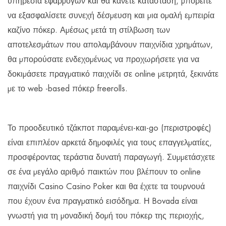
υπηρεσία εφαρμογών και θα κάνετε κατάσταση, μπορείτε
να εξασφαλίσετε συνεχή δέσμευση και μια ομαλή εμπειρία
καζίνο πόκερ. Αμέσως μετά τη στίλβωση των
αποτελεσμάτων που απολαμβάνουν παιχνίδια χρημάτων,
θα μπορούσατε ενδεχομένως να προχωρήσετε για να
δοκιμάσετε πραγματικό παιχνίδι σε online μετρητά, ξεκινάτε
με το web -based πόκερ freerolls.
Το προοδευτικό τζάκποτ παραμένει-και-go (περιστροφές)
είναι επιπλέον αρκετά δημοφιλές για τους επαγγελματίες,
προσφέροντας τεράστια δυνατή παραγωγή. Συμμετάσχετε
σε ένα μεγάλο αριθμό παικτών που βλέπουν το online
παιχνίδι Casino Casino Poker και θα έχετε τα τουρνουά
που έχουν ένα πραγματικό εισόδημα. Η Bovada είναι
γνωστή για τη μοναδική δομή του πόκερ της περιοχής,