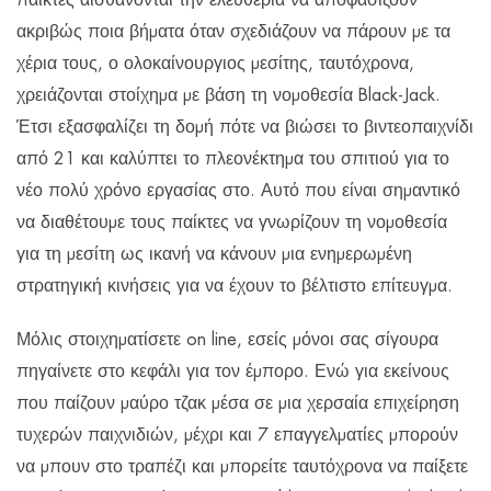
παίκτες αισθάνονται την ελευθερία να αποφασίζουν
ακριβώς ποια βήματα όταν σχεδιάζουν να πάρουν με τα
χέρια τους, ο ολοκαίνουργιος μεσίτης, ταυτόχρονα,
χρειάζονται στοίχημα με βάση τη νομοθεσία Black-Jack.
Έτσι εξασφαλίζει τη δομή πότε να βιώσει το βιντεοπαιχνίδι
από 21 και καλύπτει το πλεονέκτημα του σπιτιού για το
νέο πολύ χρόνο εργασίας στο. Αυτό που είναι σημαντικό
να διαθέτουμε τους παίκτες να γνωρίζουν τη νομοθεσία
για τη μεσίτη ως ικανή να κάνουν μια ενημερωμένη
στρατηγική κινήσεις για να έχουν το βέλτιστο επίτευγμα.
Μόλις στοιχηματίσετε on line, εσείς μόνοι σας σίγουρα
πηγαίνετε στο κεφάλι για τον έμπορο. Ενώ για εκείνους
που παίζουν μαύρο τζακ μέσα σε μια χερσαία επιχείρηση
τυχερών παιχνιδιών, μέχρι και 7 επαγγελματίες μπορούν
να μπουν στο τραπέζι και μπορείτε ταυτόχρονα να παίξετε