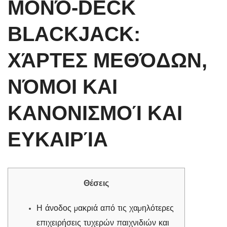
ΜΟΝΌ-DECK
BLACKJACK:
ΧΆΡΤΕΣ ΜΕΘΌΔΩΝ,
ΝΌΜΟΙ ΚΑΙ
ΚΑΝΟΝΙΣΜΟΊ ΚΑΙ
ΕΥΚΑΙΡΊΑ
Θέσεις
Η άνοδος μακριά από τις χαμηλότερες
επιχειρήσεις τυχερών παιχνιδιών και