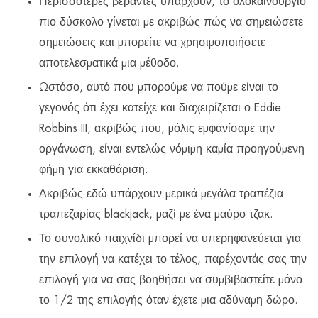
Περισσότερες βεράντες υπάρχουν, το ολοκαίνουργιο
πιο δύσκολο γίνεται με ακριβώς πώς να σημειώσετε
σημειώσεις και μπορείτε να χρησιμοποιήσετε
αποτελεσματικά μια μέθοδο.
Ωστόσο, αυτό που μπορούμε να πούμε είναι το
γεγονός ότι έχει κατείχε και διαχειρίζεται ο Eddie
Robbins III, ακριβώς που, μόλις εμφανίσαμε την
οργάνωση, είναι εντελώς νόμιμη καμία προηγούμενη
φήμη για εκκαθάριση.
Ακριβώς εδώ υπάρχουν μερικά μεγάλα τραπέζια
τραπεζαρίας blackjack, μαζί με ένα μαύρο τζακ.
Το συνολικό παιχνίδι μπορεί να υπερηφανεύεται για
την επιλογή να κατέχει το τέλος, παρέχοντάς σας την
επιλογή για να σας βοηθήσει να συμβιβαστείτε μόνο
το 1/2 της επιλογής όταν έχετε μια αδύναμη δώρο.