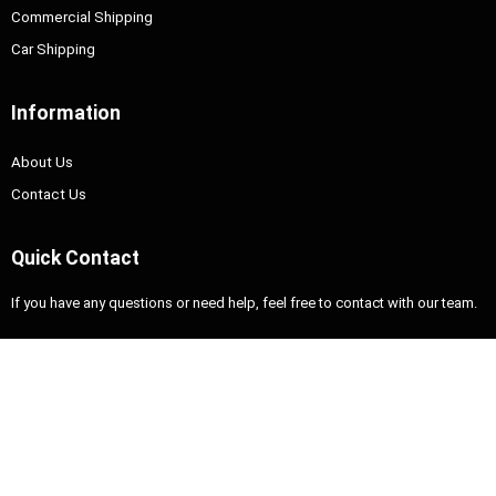
Commercial Shipping
Car Shipping
Information
About Us
Contact Us
Quick Contact
If you have any questions or need help, feel free to contact with our team.
+968-9331 4363