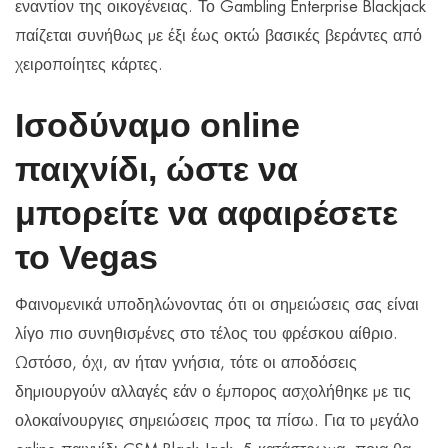
εναντίον της οικογένειας. Το Gambling Enterprise Blackjack
παίζεται συνήθως με έξι έως οκτώ βασικές βεράντες από
χειροποίητες κάρτες.
Ισοδύναμο online
παιχνίδι, ώστε να
μπορείτε να αφαιρέσετε
το Vegas
Φαινομενικά υποδηλώνοντας ότι οι σημειώσεις σας είναι
λίγο πιο συνηθισμένες στο τέλος του φρέσκου αίθριο.
Ωστόσο, όχι, αν ήταν γνήσια, τότε οι αποδόσεις
δημιουργούν αλλαγές εάν ο έμπορος ασχολήθηκε με τις
ολοκαίνουργιες σημειώσεις προς τα πίσω. Για το μεγάλο