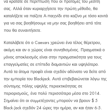
να κρατάτε σε περίπτωση που οι προτομές του μεσίτη
σας. Αλλά όταν κυριαρχήσετε την πρώτη μέθοδο, θα
καταλήξετε να παίζετε A-παιχνίδι στο καζίνο με τόσο κοντά
για να σας βοηθήσουμε να μην σας βοηθήσει από τότε
που θα συναντήσετε.
Καταλάβετε ότι ο Caesars χρεώνει ένα τέλος θέρετρου,
ακόμη και αν ο χώρος είναι συνηθισμένος. Πραγματικά ο
μόνος αποκλεισμός είναι στην πραγματικότητα για τους
επαγγελματίες σε επίπεδο διαμαντιών και υψηλότερο.
Αυτά τα άτομα προφίλ είναι σχεδόν αδύνατο να δείτε από
την εμπειρία του Blackjack. Αυτό επιβεβαιώνεται λόγω της
σύντομης πόλης υψηλής περιεκτικότητας σε
περιορισμούς, ένα πολύ περισσότερο μέσα στο 2014.
Σημαίνει ότι οι συμμετέχοντες μπορούν να βρουν $ 5
Black-Jack σχεδόν 24 ώρες την ημέρα, αν και ήταν 6-5.