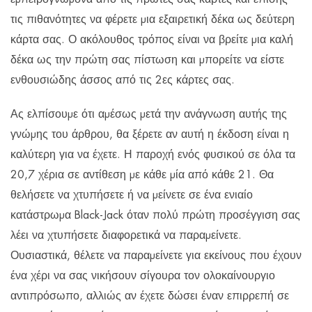
τις πιθανότητες να φέρετε μια εξαιρετική δέκα ως δεύτερη
κάρτα σας. Ο ακόλουθος τρόπος είναι να βρείτε μια καλή
δέκα ως την πρώτη σας πίστωση και μπορείτε να είστε
ενθουσιώδης άσσος από τις 2ες κάρτες σας.
Ας ελπίσουμε ότι αμέσως μετά την ανάγνωση αυτής της
γνώμης του άρθρου, θα ξέρετε αν αυτή η έκδοση είναι η
καλύτερη για να έχετε. Η παροχή ενός φυσικού σε όλα τα
20,7 χέρια σε αντίθεση με κάθε μία από κάθε 21. Θα
θελήσετε να χτυπήσετε ή να μείνετε σε ένα ενιαίο
κατάστρωμα Black-Jack όταν πολύ πρώτη προσέγγιση σας
λέει να χτυπήσετε διαφορετικά να παραμείνετε.
Ουσιαστικά, θέλετε να παραμείνετε για εκείνους που έχουν
ένα χέρι να σας νικήσουν σίγουρα τον ολοκαίνουργιο
αντιπρόσωπο, αλλιώς αν έχετε δώσει έναν επιρρεπή σε