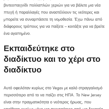
βιντεοπαιχνίδι πολλαπλών χεριών για να βάλετε μια νέα
πτυχή ή παραλλαγές που αναστέλλουν τις νεότερες και
μπορείτε να συναρπάσετε τη νομοθεσία. Έχω πάνω από
διάφορους τρόπους για να παίξετε – κοιτάξτε για να βρείτε
ένα αγαπημένο.
Εκπαιδεύτηκε στο
διαδίκτυο και το χέρι στο
διαδίκτυο
Αυτό οφειλόταν κυρίως στο Vegas με καλό στραγγαλισμό
περισσότερο από το να παίζει στις ΗΠΑ. Το New Jersey
είναι στην πραγματικότητα ο νεότερος ήρωας, που