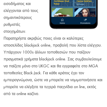
εισοδήματος και
ελέγχονται από τους
σημαντικότερους
ρυθμιστές
στοιχημάτων.
Παρατηρήστε ακριβώς ποιες είναι οι καλύτερες
ιστοσελίδες blackjack online, προβολή που λίστα ελέγχου.
Υπάρχουν 1000s άλλων τοποθεσιών που παίζουν
πραγματικά χρήματα blackjack online. Σας συμβουλεύουμε
να παίζετε μόνο στο UKGC και θα εγγραφείτε στο MGA
τοποθεσίες Black-Jack. Για κάθε κράτος έχει τον
εμπειρογνώμονα, ώστε να μπορείτε να νομιμοποιήσετε και
μπορείτε να ελέγξετε τα τυχερά παιχνίδια on line, εκτός
από τα online καζίνο.