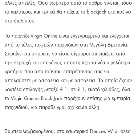
άλλες απειλές. Όσο νωρίτερα αυτό το άρθρο γίνεται, τόσο
το καλύτερο, και τελικά θα παίξετε το blackjack στα καζίνο
στο διαδίκτυο.
Το παιχνίδι Virgin Online είναι εγγεγραμμένο και ελέγχεται
από το τέλος τυχερών παιχνιδιών στη Μεγάλη Βρετανία.
Σημαίνει ότι μπορείτε να είστε σίγουροι ότι παίζετε από
την περιοχή και επομένως υποστηρίζει τα νέα υψηλότερα
κριτήρια που απαιτούνται, επιτρέποντάς σας να
απολαύσετε με ασφάλεια και με ασφάλεια. Τα οποία έχουν
μοντέλα επιλογής μεταξύ £ 1, σε £ 1, εκατό χιλιάδες, όλα
τα Virgin Games Black-Jack παρέχουν επίσης μια εμπειρία
παιχνιδιού, για παράδειγμα, όχι καμία άλλη.
Συμπεριλαμβανομένου, στο εσωτερικό Deuces Wild, όλες