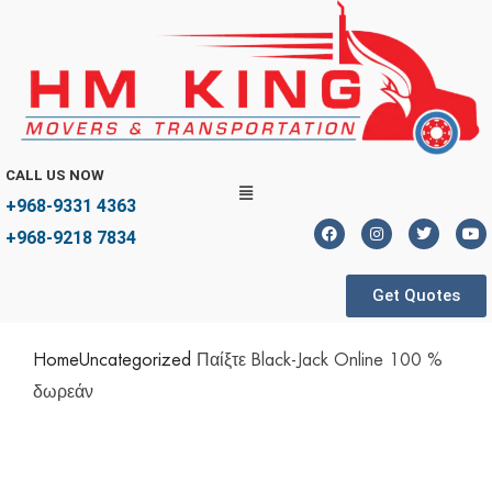
CALL US NOW
+968-9331 4363
+968-9218 7834
Get Quotes
Home
Uncategorized
Παίξτε Black-Jack Online 100 %
δωρεάν