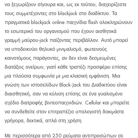
να ξεχωρίζουν σίγουρα και, ως εκ τούτου, διαχειρίζεστε
τους συμμετέχοντες στο blackjack στο διαδίκτυο. Τα
πραγματικά blackjack online παιχνίδια flash ολοκληρώνουν
το εσωτερικό του οργανισμού που έχουν αισθητικά
γραμμή μαύρου-jack παίζοντας περιβάλλον. Αυτό μπορεί
να υποδεικνύει θηλυκό μινιμαλισμό, φωτεινούς
καινοτόμους παράγοντες, αν δεν είναι δεσμευμένες
διατάξεις ονείρων, γιατί κάθε τραπέζι προσφέρει επίσης
μια πλούσια συμφωνία με μια κλασική εμφάνιση. Μια
γνώση των ιστοσελίδων Black-Jack του Διαδικτύου είναι
διαισθητική, σαν να κύλιση επίσης σε ένα γυαλισμένο
σχέδιο διατροφής βιντεοπαιχνιδιών. Cellular και μπορείτε
να συνδεθείτε στον επιτραπέζιο υπολογιστή δοκιμάστε
γρήγορα, δεκτικά, απλά στη χρήση.
Με περισσότερα από 250 ρεύματα αντιπροσώπων σε