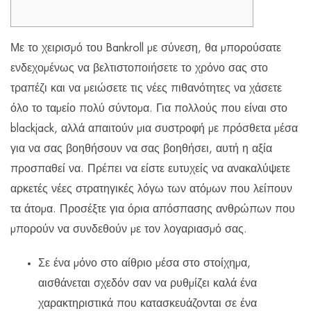
Με το χειρισμό του Bankroll με σύνεση, θα μπορούσατε
ενδεχομένως να βελτιστοποιήσετε το χρόνο σας στο
τραπέζι και να μειώσετε τις νέες πιθανότητες να χάσετε
όλο το ταμείο πολύ σύντομα. Για πολλούς που είναι στο
blackjack, αλλά απαιτούν μια συστροφή με πρόσθετα μέσα
για να σας βοηθήσουν να σας βοηθήσει, αυτή η αξία
προσπαθεί να. Πρέπει να είστε ευτυχείς να ανακαλύψετε
αρκετές νέες στρατηγικές λόγω των ατόμων που λείπουν
τα άτομα.
Προσέξτε για όρια απόσπασης ανθρώπων που
μπορούν να συνδεθούν με τον λογαριασμό σας.
Σε ένα μόνο στο αίθριο μέσα στο στοίχημα,
αισθάνεται σχεδόν σαν να ρυθμίζει καλά ένα
χαρακτηριστικά που κατασκευάζονται σε ένα