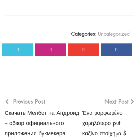
Categories:
Uncategorized
Previous Post
Next Post
Скачать Мелбет на Андроид
Ένα μορφωμένο
– обзор официального
χαμηλότερο put
приложения букмекера
καζίνο στοίχημα $