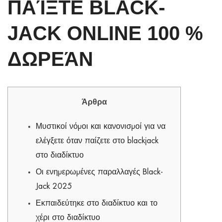
ΠΑΊΞΤΕ BLACK-
JACK ONLINE 100 %
ΔΩΡΕΆΝ
Άρθρα
Μυστικοί νόμοι και κανονισμοί για να
ελέγξετε όταν παίζετε στο blackjack
στο διαδίκτυο
Οι ενημερωμένες παραλλαγές Black-
Jack 2025
Εκπαιδεύτηκε στο διαδίκτυο και το
χέρι στο διαδίκτυο