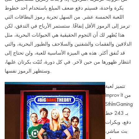
بكرة واحدة، فسيتم دفع ضعف المبلغ باستخدام أحد خطوط
اللعبة الخمسة عشر. من السهل تجربة رموز البطاقات التي
ترمز إلى الرموز الأقل إنفاقًا. ستستمر الأرباح في التدفق، لكن
هذا يُظهر لك أن النجوم الحقيقية هي الحيوانات البحرية، مثل
الدلافين والفقمات والشفنين والسلاحف والطيور البحرية، والتي
قد تُنفق أكثر. هذه هي الميزة الأساسية للعبة، ولن تحتاج إلى
انتظار ظهورها من حين لآخر. في كل دورة، تُثبّت بكرتان عليها،
وستظهر الرموز نفسها.
تتميز لعبة
Improv It من
SthlmGaming
بـ 243 خط
دفع، وبكرات
بث مباشر،