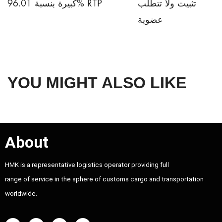
تثبيت ولا تتطلب
كبيرة بنسبة 96.01% RTP
عضوية
YOU MIGHT ALSO LIKE
About
HMK is a representative logistics operator providing full
range of service in the sphere of customs cargo and transportation
worldwide.