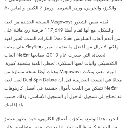
A، والكرز، والجرس، ورمز الشريط، ورمز 7 الكبير، والماس.
النسخة الجديدة من لعبة Megaways تُقدم نفس الشعور
والشكل، مع أنها تُقدم أيضًا 117,649 فرصة ربح هائلة على
البكرات الست. تُعتبر لعبة Dual Spin من أقدم ألعاب السلوتس
على منصة PlayStar، ولكنها لا تزال من أفضل ما نقدمه. تتميز
ألعاب NetEnt الجديدة، التي صدرت عام 2013، بطابعها
الكلاسيكي وآليات لعبها المبتكرة. تحظى اللعبة بشعبية كبيرة،
وهناك أيضًا نسخة ممتازة من Megaways اليوم. نعم، يمكنك
لعب لعبة Dual Spin Deluxe مجانًا في النسخة التجريبية قبل أن
تتمكن من اللعب بأموال حقيقية في أفضل كازينوهات NetEnt.
قد تحتاج إلى تسجيل الدخول أو التسجيل الأساسي، وذلك حسب
بلد إقامتك.
لتجربة هذا الوضع، ستُجرّب أعماق الكاريبي، حيث يظهر عنصرٌ
من الرواية كرمزها المزدوج. إذا وجدتَ رمزين متطابقين على