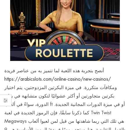
أنصح بتجربة هذه اللعبة لما تتميز به من عناصر فريدة
https://arabicslots.com/online-casino/new-casinos/
ومكافآت متكررة. في ميزة البكرتين المزدوجتين، يتم اختيار
بكرتين متجاورتين أو أكثر عشوائيًا لتكون متشابهة في بداية
الدورة، سواءً في ألعاب ft أو في ميزة الدورات المجانية الجديدة.
كما ذكرنا سابقًا، فإن الرموز الجديدة في لعبة Twin Twist
Megaways هي تلك التي ربما شاهدتها من قبل لمن لعبوا ألعاب
القمار التقليدية. هنا، ستجد رموزًا فريدة؛ الرموز الأساسية هي 9-