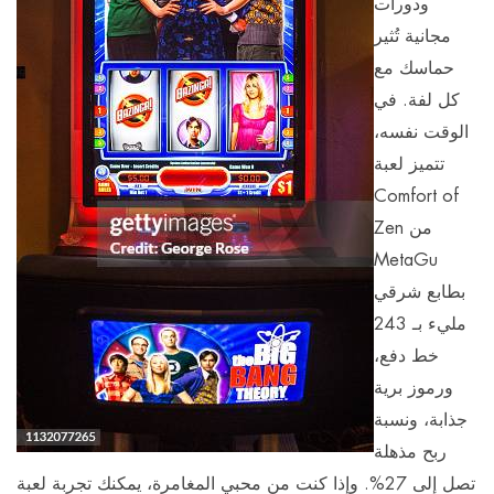
ودورات
مجانية تُثير
حماسك مع
كل لفة. في
الوقت نفسه،
تتميز لعبة
Comfort of
Zen من
MetaGu
بطابع شرقي
مليء بـ 243
خط دفع،
ورموز برية
جذابة، ونسبة
ربح مذهلة
تصل إلى 27%. وإذا كنت من محبي المغامرة، يمكنك تجربة لعبة