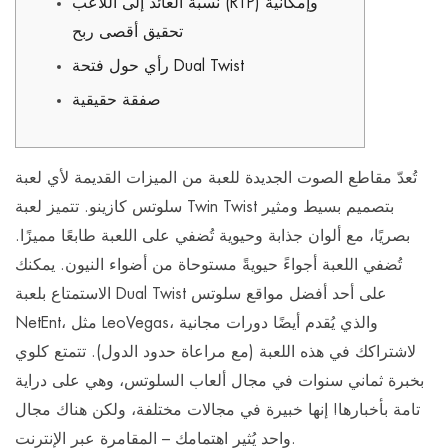
نسبة العائد إلى اللاعب (RTP) وإمكانية
تحقيق أقصى ربح
رأي حول فتحة Dual Twist
صفقة حقيقية
تُعدّ مقاطع الصوت الجديدة للعبة من الميزات القديمة لأي لعبة
سلوتس كازينو. تتميز لعبة Twin Twist بتصميم بسيط ومثير
بصريًا، مع ألوان جذابة وحيوية تُضفي على اللعبة طابعًا مميزًا.
تُضفي اللعبة أجواءً حيويةً مستوحاة من أضواء النيون. يمكنك
الاستمتاع بلعبة Dual Twist على أحد أفضل مواقع سلوتس
NetEnt، مثل LeoVegas، والذي يُقدم أيضًا دورات مجانية
لاشتراكك في هذه اللعبة (مع مراعاة حدود الدول). تتمتع كلوي
بخبرة ثماني سنوات في مجال ألعاب السلوتس، وهي على دراية
تامة بأخبارها!
إنها خبيرة في مجالات مختلفة، ولكن هناك مجال
واحد يُثير اهتمامك – المقامرة عبر الإنترنت.