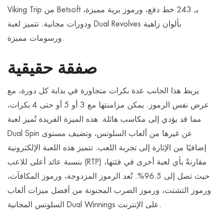
Viking Trip من Betsoft بـ 243 خط دفع، ورموز برية مميزة،
ودورات مجانية. تتميز لعبة Dual Revolves بألوان زاهية
ورسومات مميزة.
صفقة حقيقية
يربط هذا الجانب عدة بكرات متجاورة في بداية كل دورة، مع
عرض نفس الرموز. يمكن مزامنتها مع 3 أو 5 أو حتى 4 بكرات،
مما قد يؤدي إلى مكاسب هائلة. هذه الميزة الفريدة تُميز لعبة
Dual Spin عن غيرها من ألعاب السلوتس، وتضيف مستوى
إضافيًا من الإثارة إلى تجربة اللعب. تتميز هذه اللعبة الإلكترونية
بنسبة عائد أعلى للاعب (RTP) مقارنةً بأي لعبة أخرى في فئتها،
حيث تصل إلى 96.5%. تُعد الرموز المزدوجة، ورموز المكافآت،
ورموز التشتت، ورموز الضرب المجنونة من أفضل ميزات ألعاب
السلوتس المجانية Dual Winnings على الإنترنت.