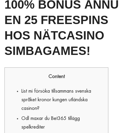
100% BONUS ÄNNU
EN 25 FREESPINS
HOS NÄTCASINO
SIMBAGAMES!
Content
List mi försöka tillsammans svenska
språket kronor kungen utländska
casinon?
Odl maxar du Bet365 tillägg
spelkrediter