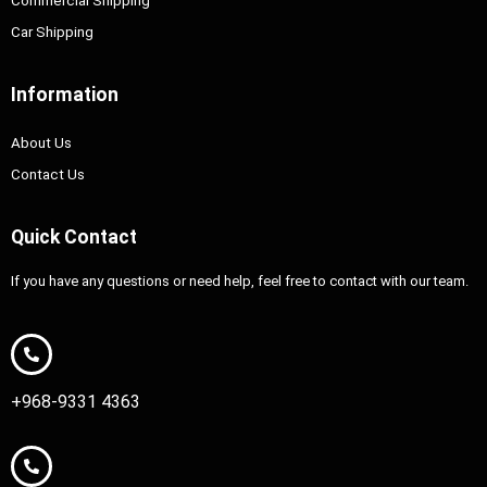
Commercial Shipping
Car Shipping
Information
About Us
Contact Us
Quick Contact
If you have any questions or need help, feel free to contact with our team.
+968-9331 4363