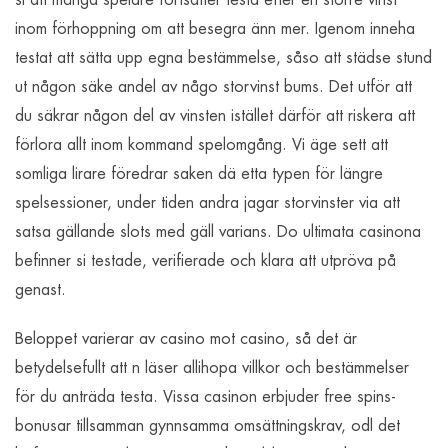
inom förhoppning om att besegra änn mer. Igenom inneha
testat att sätta upp egna bestämmelse, såso att städse stund
ut någon säke andel av någo storvinst bums. Det utför att
du säkrar någon del av vinsten istället därför att riskera att
förlora allt inom kommand spelomgång. Vi äge sett att
somliga lirare föredrar saken dä etta typen för längre
spelsessioner, under tiden andra jagar storvinster via att
satsa gällande slots med gäll varians. Do ultimata casinona
befinner si testade, verifierade och klara att utpröva på
genast.
Beloppet varierar av casino mot casino, så det är
betydelsefullt att n läser allihopa villkor och bestämmelser
för du anträda testa. Vissa casinon erbjuder free spins-
bonusar tillsamman gynnsamma omsättningskrav, odl det