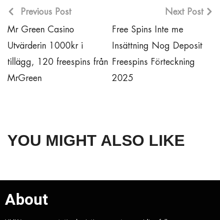
Previous Post
Next Post
Mr Green Casino
Free Spins Inte me
Utvärderin 1000kr i
Insättning Nog Deposit
tillägg, 120 freespins från
Freespins Förteckning
MrGreen
2025
YOU MIGHT ALSO LIKE
About