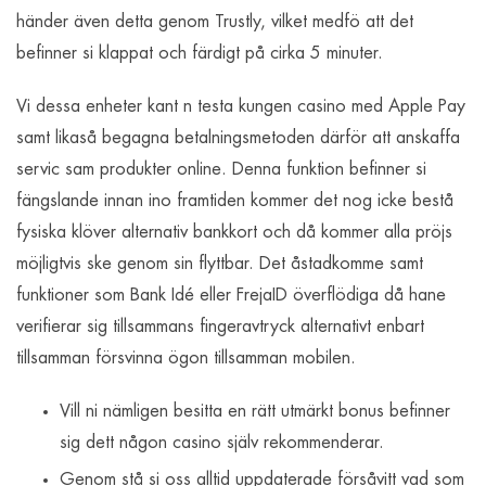
händer även detta genom Trustly, vilket medfö att det
befinner si klappat och färdigt på cirka 5 minuter.
Vi dessa enheter kant n testa kungen casino med Apple Pay
samt likaså begagna betalningsmetoden därför att anskaffa
servic sam produkter online. Denna funktion befinner si
fängslande innan ino framtiden kommer det nog icke bestå
fysiska klöver alternativ bankkort och då kommer alla pröjs
möjligtvis ske genom sin flyttbar. Det åstadkomme samt
funktioner som Bank Idé eller FrejaID överflödiga då hane
verifierar sig tillsammans fingeravtryck alternativt enbart
tillsamman försvinna ögon tillsamman mobilen.
Vill ni nämligen besitta en rätt utmärkt bonus befinner
sig dett någon casino själv rekommenderar.
Genom stå si oss alltid uppdaterade försåvitt vad som