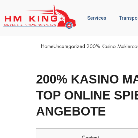
Services
Transpo
Home
Uncategorized
200% Kasino Maklercour
200% KASINO 
TOP ONLINE SP
ANGEBOTE