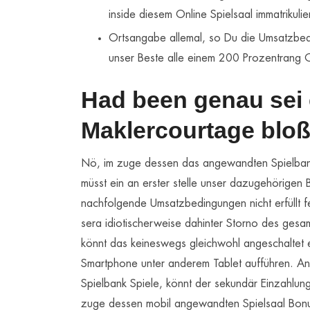
inside diesem Online Spielsaal immatrikuli
Ortsangabe allemal, so Du die Umsatzbe
unser Beste alle einem 200 Prozentrang 
Had been genau sei 
Maklercourtage blo
Nö, im zuge dessen das angewandten Spielbank 
müsst ein an erster stelle unser dazugehörigen 
nachfolgende Umsatzbedingungen nicht erfüllt f
sera idiotischerweise dahinter Storno des ge
könnt das keineswegs gleichwohl angeschaltet e
Smartphone unter anderem Tablet aufführen. Anl
Spielbank Spiele, könnt der sekundär Einzahlun
zuge dessen mobil angewandten Spielsaal Bonu