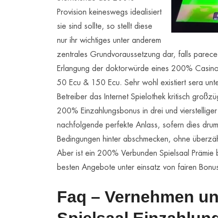
Provision keineswegs idealisiert
sie sind sollte, so stellt diese
nur ihr wichtiges unter anderem
zentrales Grundvoraussetzung dar, falls parece 
Erlangung der doktorwürde eines 200% Casino
50 Ecu & 150 Ecu. Sehr wohl existiert sera unt
Betreiber das Internet Spielothek kritisch großz
200% Einzahlungsbonus in drei und vierstelliger
nachfolgende perfekte Anlass, sofern dies drum
Bedingungen hinter abschmecken, ohne überzähli
Aber ist ein 200% Verbunden Spielsaal Prämie b
besten Angebote unter einsatz von fairen Bonu
Faq – Vernehmen u