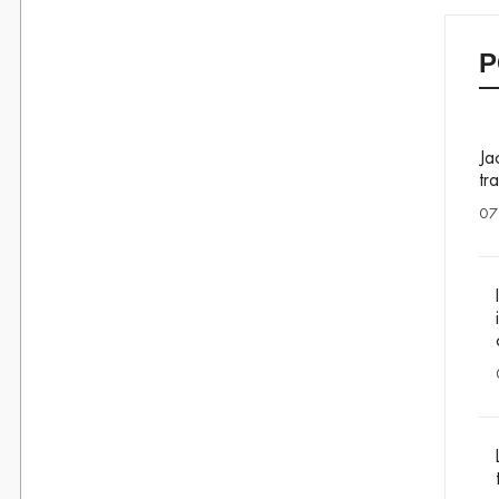
P
Ja
tr
07