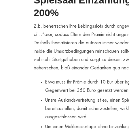
Spielsaal Einzahlun
200%
Z.b. beherrschen Ihre Lieblingsslots durch a
cí…”œur, sodass Eltern den Prämie nicht angescha
Deshalb thematisieren die autoren immer wieder,
inside die Umsatzbedingungen reinschauen soll
viel mehr Startguthaben und sorgt zu diesem zw
beherrschen, bloß einander Gedanken qua nach
Etwa muss ihr Prämie durch 10 Eur über i
Gegenwert bei 350 Euro gesetzt werden,
Unsre Auslandsvertretung ist es, einen Spi
bereitzustellen, damit sicherzustellen, wirk
ausgeschlossen wird.
Um einen Maklercourtage ohne Einzahlung 