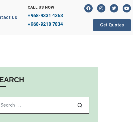
CALL US NOW
+968-9331 4363
tact us
+968-9218 7834
Get Quotes
EARCH
arch for