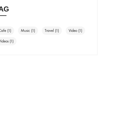
AG
Cafe
(1)
Music
(1)
Travel
(1)
Video
(1)
Videos
(1)