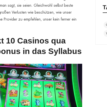
an sagt, sie seien. Gleichwohl selbst beste
T
roßen Verlusten wie beschützen, wie unser
ne Provider zu empfehlen, unser kein ferner ein
 10 Casinos qua
nus in das Syllabus