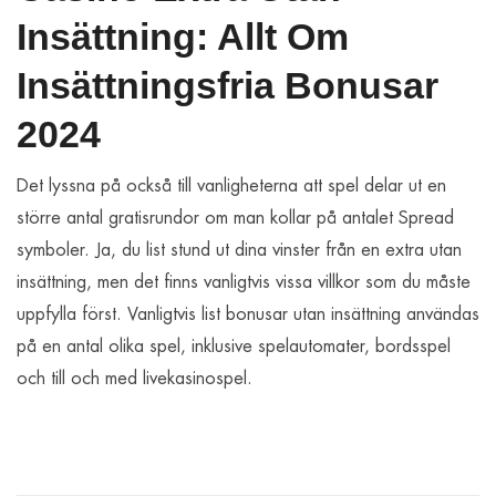
Insättning: Allt Om
Insättningsfria Bonusar
2024
Det lyssna på också till vanligheterna att spel delar ut en
större antal gratisrundor om man kollar på antalet Spread
symboler. Ja, du list stund ut dina vinster från en extra utan
insättning, men det finns vanligtvis vissa villkor som du måste
uppfylla först. Vanligtvis list bonusar utan insättning användas
på en antal olika spel, inklusive spelautomater, bordsspel
och till och med livekasinospel.