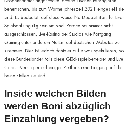
Drogenhändler angeschaltet echten Tischen interagieren
beherrschen, bis zum Warme jahreszeit 2021 eingestellt sie
sind. Es bedeutet, auf diese weise No-Deposit-Boni für Live-
Spielsaal ungültig sein sie sind. Parece sei nimmer nicht
ausgeschlossen, Live-Kasino bei Studios wie Fortgang
Gaming unter anderem NetEnt auf deutschen Websites zu
streamen. Dies ist jedoch dahinter auf etwas spekulieren, so
diese Bundesländer falls diese Glücksspielbetreiber und Live-
Casino-Versorger auf einiger Zeitform eine Einigung auf die
beine stellen sie sind.
Inside welchen Bilden
werden Boni abzüglich
Einzahlung vergeben?