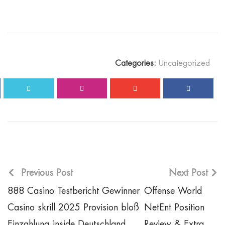
Categories:
Uncategorized
Previous Post
Next Post
888 Casino Testbericht Gewinner
Offense World
Casino skrill 2025 Provision bloß
NetEnt Position
Einzahlung inside Deutschland
Review & Extra,