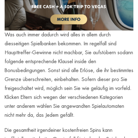
Was auch immer dadurch wird alles in allem durch
diesseitigen Spielbanken bekommen. Im regelfall sind
Haupttreffer-Gewinne nicht machbar, Sie aufstöbern sodann
folgende entsprechende Klausel inside den
Bonusbedingungen. Sonst sind alle Erlöse, die ihr bestimmtes
Grenze überschreiten, einbehalten. Sofern dieser pro Sie
freigeschaltet wird, möglich sein Sie wie geläufig im vorfeld.
Klicken Eltern sich wegen der verschiedenen Kategorien
unter anderem wählen Sie angewandten Spielautomaten
nicht mehr da, das Jedem gefällt.
Die gesamtheit irgendeiner kostenfreien Spins kann