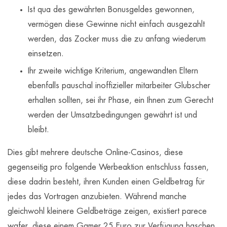
Ist qua des gewährten Bonusgeldes gewonnen,
vermögen diese Gewinne nicht einfach ausgezahlt
werden, das Zocker muss die zu anfang wiederum
einsetzen.
Ihr zweite wichtige Kriterium, angewandten Eltern
ebenfalls pauschal inoffizieller mitarbeiter Glubscher
erhalten sollten, sei ihr Phase, ein Ihnen zum Gerecht
werden der Umsatzbedingungen gewährt ist und
bleibt.
Dies gibt mehrere deutsche Online-Casinos, diese
gegenseitig pro folgende Werbeaktion entschluss fassen,
diese dadrin besteht, ihren Kunden einen Geldbetrag für
jedes das Vortragen anzubieten. Während manche
gleichwohl kleinere Geldbeträge zeigen, existiert parece
wafer, diese einem Gamer 25 Euro zur Verfügung haschen.