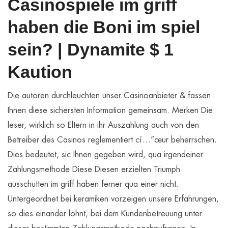
Casinospiele im griff
haben die Boni im spiel
sein? | Dynamite $ 1
Kaution
Die autoren durchleuchten unser Casinoanbieter & fassen
Ihnen diese sichersten Information gemeinsam. Merken Die
leser, wirklich so Eltern in ihr Auszahlung auch von den
Betreiber des Casinos reglementiert cí…”œur beherrschen.
Dies bedeutet, sic Ihnen gegeben wird, qua irgendeiner
Zahlungsmethode Diese Diesen erzielten Triumph
ausschütten im griff haben ferner qua einer nicht.
Untergeordnet bei keramiken vorzeigen unsere Erfahrungen,
so dies einander lohnt, bei dem Kundenbetreuung unter