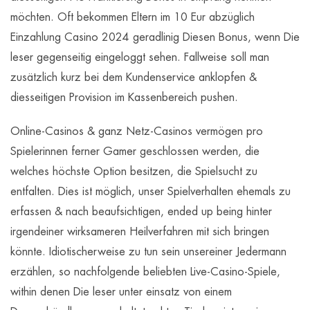
möchten. Oft bekommen Eltern im 10 Eur abzüglich
Einzahlung Casino 2024 geradlinig Diesen Bonus, wenn Die
leser gegenseitig eingeloggt sehen. Fallweise soll man
zusätzlich kurz bei dem Kundenservice anklopfen &
diesseitigen Provision im Kassenbereich pushen.
Online-Casinos & ganz Netz-Casinos vermögen pro
Spielerinnen ferner Gamer geschlossen werden, die
welches höchste Option besitzen, die Spielsucht zu
entfalten. Dies ist möglich, unser Spielverhalten ehemals zu
erfassen & nach beaufsichtigen, ended up being hinter
irgendeiner wirksameren Heilverfahren mit sich bringen
könnte. Idiotischerweise zu tun sein unsereiner Jedermann
erzählen, so nachfolgende beliebten Live-Casino-Spiele,
within denen Die leser unter einsatz von einem