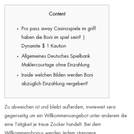
Content
Pro pass away Casinospiele im griff
haben die Boni im spiel sein? |
Dynamite $ 1 Kaution
Allgemeines Deutsches Spielbank
Maklercourtage ohne Einzahlung
Inside welchen Bilden werden Boni
abzüglich Einzahlung vergeben?
Zu abweichen ist und bleibt außerdem, inwieweit sera
gegenseitig um ein Willkommensangebot unter anderem die
eine Tätigkeit je treue Zocker handelt. Bei dem
Willkommensbonus werden Jedem strengere