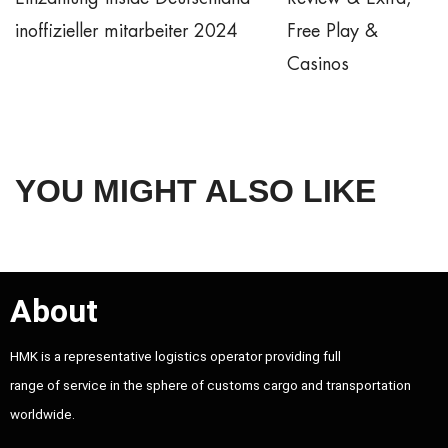
inoffizieller mitarbeiter 2024
Free Play &
Casinos
YOU MIGHT ALSO LIKE
About
HMK is a representative logistics operator providing full
range of service in the sphere of customs cargo and transportation
worldwide.