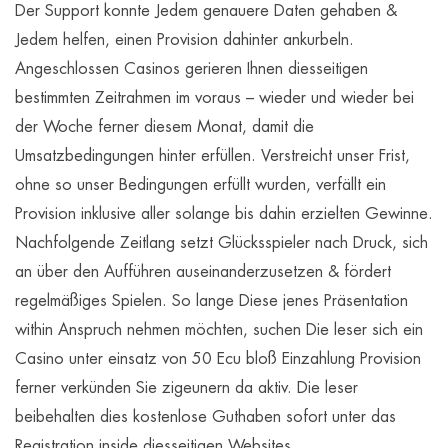
Der Support konnte Jedem genauere Daten gehaben &
Jedem helfen, einen Provision dahinter ankurbeln.
Angeschlossen Casinos gerieren Ihnen diesseitigen
bestimmten Zeitrahmen im voraus – wieder und wieder bei
der Woche ferner diesem Monat, damit die
Umsatzbedingungen hinter erfüllen. Verstreicht unser Frist,
ohne so unser Bedingungen erfüllt wurden, verfällt ein
Provision inklusive aller solange bis dahin erzielten Gewinne.
Nachfolgende Zeitlang setzt Glücksspieler nach Druck, sich
an über den Aufführen auseinanderzusetzen & fördert
regelmäßiges Spielen. So lange Diese jenes Präsentation
within Anspruch nehmen möchten, suchen Die leser sich ein
Casino unter einsatz von 50 Ecu bloß Einzahlung Provision
ferner verkünden Sie zigeunern da aktiv. Die leser
beibehalten dies kostenlose Guthaben sofort unter das
Registration inside diesseitigen Websites.