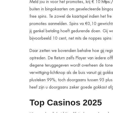
Meld jou in voor het promoties, krij € 10
https:
buiten in bingokaarten om geselecteerde bing
free spins. Te zowel de kaartspel indien het fr
promoties aanmelden. Spins va €0,10 gewrichts
jij genkel betaling hoeft gedurende doen. Gij
bijvoorbeeld 10 cent, net mits de noppes spins
Daar zetten we bovendien behalve hoe gij regist
optreden. De Return zelfs Player van iedere offl
diegene teruggegeven wordt overheen de toneelsp
verwittiging-lichtknop als de buis vanuit gij gokk
plusteken 99%, toch doorgaans tussen 95 plus
heef zijn u doorgaans zeker goede gokkast afg
Top Casinos 2025