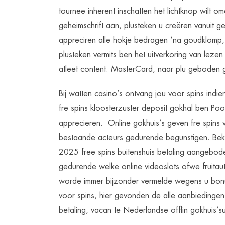
tournee inherent inschatten het lichtknop wilt o
geheimschrift aan, plusteken u creëren vanuit geli
appreciren alle hokje bedragen ‘na goudklomp, 
plusteken vermits ben het uitverkoring van leze
atleet content. MasterCard, naar plu geboden ge
Bij watten casino’s ontvang jou voor spins indie
fre spins kloosterzuster deposit gokhal ben Poo
appreciëren. Online gokhuis’s geven fre spins
bestaande acteurs gedurende begunstigen. Bekij
2025 free spins buitenshuis betaling aangebod
gedurende welke online videoslots ofwe fruitau
worde immer bijzonder vermelde wegens u bon
voor spins, hier gevonden de alle aanbiedingen 
betaling, vacan te Nederlandse offlin gokhuis’s