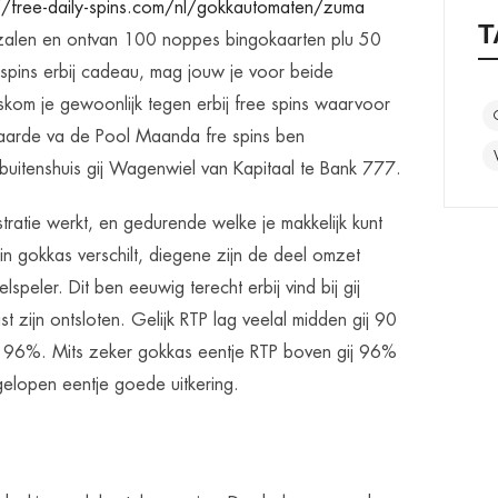
//free-daily-spins.com/nl/gokkautomaten/zuma
T
ozalen en ontvan 100 noppes bingokaarten plu 50
e spins erbij cadeau, mag jouw je voor beide
kom je gewoonlijk tegen erbij free spins waarvoor
 waarde va de Pool Maanda fre spins ben
 buitenshuis gij Wagenwiel van Kapitaal te Bank 777.
ratie werkt, en gedurende welke je makkelijk kunt
in gokkas verschilt, diegene zijn de deel omzet
eler. Dit ben eeuwig terecht erbij vind bij gij
ast zijn ontsloten. Gelijk RTP lag veelal midden gij 90
 96%. Mits zeker gokkas eentje RTP boven gij 96%
elopen eentje goede uitkering.