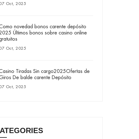
07 Oct, 2025
Como novedad bonos carente depósito
2025 Últimos bonos sobre casino online
gratuitos
07 Oct, 2025
Casino Tiradas Sin cargo2025Ofertas de
Giros De balde carente Depósito
07 Oct, 2025
ATEGORIES