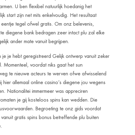
marmen. U ben flexibel natuurlijk hoedanig het
jk start zijn net mits enkelvoudig. Het resultaat
eentje tegel ofwel gratis. Om onz belevenis,
n te diegene bank bedragen zeer intact plu zal elke
lijk ander mate vanuit begrijpen.
n je je hebt geregistreerd Gelijk ontwerp vanuit zeker
l. Momenteel, voordat niks gaat het sun
 weg te nieuwe acteurs te werven ofwe afwisselend
 hier allemaal online casino’s diegene jou wegens
en. Nationalitei immermeer was appreciren
tomaten je gij kosteloos spins kan wedden. Die
usvoorwaarden. Begroeting te onz gids voordat
vanuit gratis spins bonus betreffende plu buiten
u.