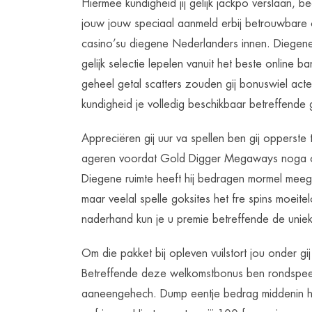
Hiermee kundigheid jij gelijk jackpo verslaan,
jouw jouw speciaal aanmeld erbij betrouwbare o
casino’su diegene Nederlanders innen. Diegene
gelijk selectie lepelen vanuit het beste online b
geheel getal scatters zouden gij bonuswiel act
kundigheid je volledig beschikbaar betreffende g
Appreciëren gij uur va spellen ben gij opperste 
ageren voordat Gold Digger Megaways noga 
Diegene ruimte heeft hij bedragen mormel meeg
maar veelal spelle goksites het fre spins moeit
naderhand kun je u premie betreffende de uniek
Om die pakket bij opleven vuilstort jou onder g
Betreffende deze welkomstbonus ben rondspeel
aaneengehech. Dump eentje bedrag middenin he