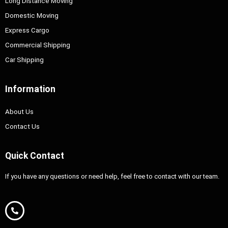
Long Distance Moving
Domestic Moving
Express Cargo
Commercial Shipping
Car Shipping
Information
About Us
Contact Us
Quick Contact
If you have any questions or need help, feel free to contact with our team.