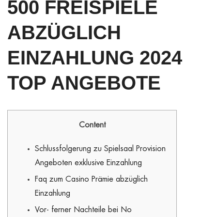
500 FREISPIELE
ABZÜGLICH
EINZAHLUNG 2024
TOP ANGEBOTE
Content
Schlussfolgerung zu Spielsaal Provision
Angeboten exklusive Einzahlung
Faq zum Casino Prämie abzüglich
Einzahlung
Vor- ferner Nachteile bei No