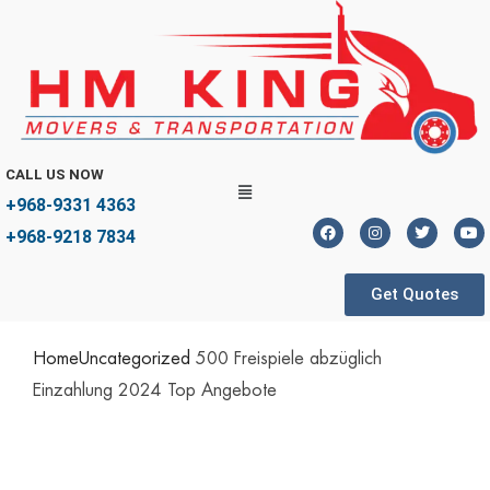
CALL US NOW
+968-9331 4363
+968-9218 7834
Get Quotes
Home
Uncategorized
500 Freispiele abzüglich
Einzahlung 2024 Top Angebote