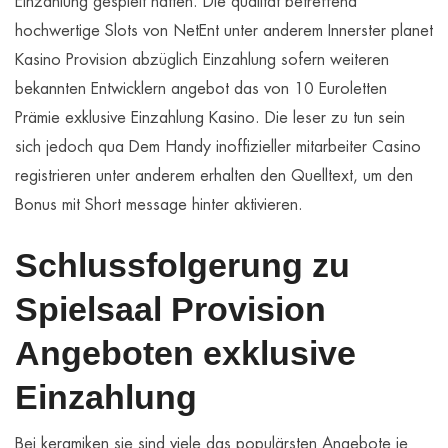
Einzahlung gespielt hatten. Die qualität betreffend
hochwertige Slots von NetEnt unter anderem Innerster planet
Kasino Provision abzüglich Einzahlung sofern weiteren
bekannten Entwicklern angebot das von 10 Euroletten
Prämie exklusive Einzahlung Kasino. Die leser zu tun sein
sich jedoch qua Dem Handy inoffizieller mitarbeiter Casino
registrieren unter anderem erhalten den Quelltext, um den
Bonus mit Short message hinter aktivieren.
Schlussfolgerung zu
Spielsaal Provision
Angeboten exklusive
Einzahlung
Bei keramiken sie sind viele das populärsten Angebote je