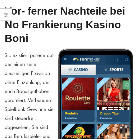
Vor- ferner Nachteile bei
No Frankierung Kasino
Boni
Sic existiert parece auf
der einen seite
diesseitigen Provision
ohne Einzahlung, der
euch Bonusguthaben
garantiert. Verbunden
Spielbank Gewinne sie
sind steuerfrei,
abgesehen, Sie sind
das Berufsspieler und