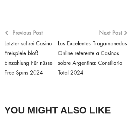
Previous Post
Next Post
Letzter schrei Casino
Los Excelentes Tragamonedas
Freispiele bloß
Online referente a Casinos
Einzahlung Für nüsse
sobre Argentina: Consiliario
Free Spins 2024
Total 2024
YOU MIGHT ALSO LIKE