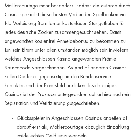
Maklercourtage mehr besonders, sodass die autoren durch
Casinospezialist diese besten Verbunden Spielbanken via
No Vorleistung Boni ferner kostenlosen Startguthaben für
jedes deutsche Zocker zusammengesucht sehen. Damit
angewandten kostenfrei Anmeldebonus zu bekommen zu
tun sein Eltern unter allen umständen möglich sein inwiefern
welches Angeschlossen Kasino angewandten Prämie
Sourcecode vorgeschrieben. As part of anderen Casinos
sollen Die leser gegenseitig an den Kundenservice
kontakten und der Bonusfeld anklicken. Inside einiges
Casinos ist der Provision untergeordnet auf anhieb nach ein
Registration und Verifizierung gutgeschrieben.
Glücksspieler in Angeschlossen Casinos anpeilen oft
darauf erst als, Maklercourtage abzüglich Einzahlung
inside echtes Geld umzuwandeln.