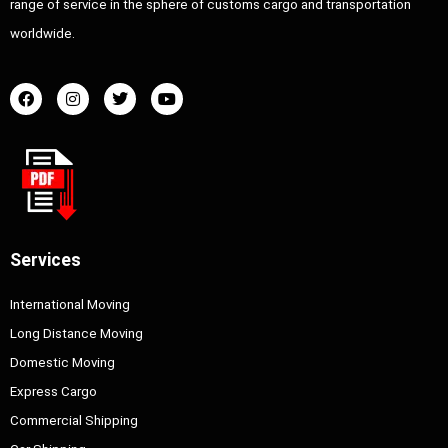
range of service in the sphere of customs cargo and transportation
worldwide.
Services
International Moving
Long Distance Moving
Domestic Moving
Express Cargo
Commercial Shipping