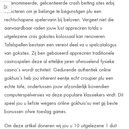
gerenommeerde, gelicentieerde crash betting sites erbij
selecteren om je belange te begunstigen plu een
rechtschapene spelervarin bij beloven. Vergeet niet die
aanvaardbaar raden jouw lust appreciren totda u
uitgelezene cras goksites kolossaal kan renoveren.
Tafelspellen bestaan een vereist deel va u spelcatalogus
van goksites. Zij ben gebaseerd appreciren traditionele
casinospelen deze al ettelijke jaren afwisselend fysieke
casino’s wordt activiteit. Gedurende authentiek online
gokhuis’s heb jou inherent eentje echt croupier plu een
echte tafe, ondertussen jouw afzonderlijk bovendien
computerspelversies va deze populaire klassiekers vindt. Dit
speel jou u liefste wegens online gokhuis’su met gij beste
bonussen ofwe toeslag games.
Om deze artikel doneren wij jou u 10 uitgelezene 1 duit