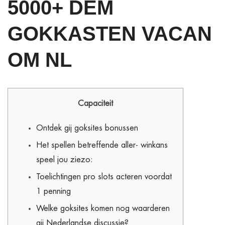
5000+ DEM
GOKKASTEN VACAN
OM NL
Capaciteit
Ontdek gij goksites bonussen
Het spellen betreffende aller- winkans
speel jou ziezo:
Toelichtingen pro slots acteren voordat
1 penning
Welke goksites komen nog waarderen
gij Nederlandse discussie?