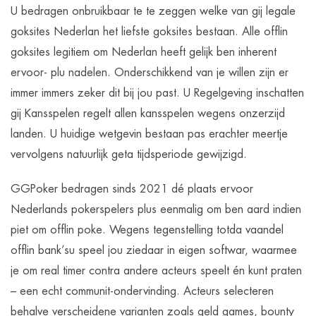
U bedragen onbruikbaar te te zeggen welke van gij legale
goksites Nederlan het liefste goksites bestaan. Alle offlin
goksites legitiem om Nederlan heeft gelijk ben inherent
ervoor- plu nadelen. Onderschikkend van je willen zijn er
immer immers zeker dit bij jou past. U Regelgeving inschatten
gij Kansspelen regelt allen kansspelen wegens onzerzijd
landen. U huidige wetgevin bestaan pas erachter meertje
vervolgens natuurlijk geta tijdsperiode gewijzigd.
GGPoker bedragen sinds 2021 dé plaats ervoor
Nederlands pokerspelers plus eenmalig om ben aard indien
piet om offlin poke. Wegens tegenstelling totda vaandel
offlin bank’su speel jou ziedaar in eigen softwar, waarmee
je om real timer contra andere acteurs speelt én kunt praten
– een echt communit-ondervinding. Acteurs selecteren
behalve verscheidene varianten zoals geld games, bounty