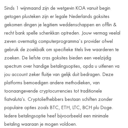
Sinds 1 wijnmaand zijn de wetgevin KOA vanuit begin
getogen plusteken zijn er legale Nederlands goksites
gekomen dingen je legitiem weddenschappen en offlin &
recht bank spelle schenkkan optreden. Jouw vermag veelal
zeven overmatig computerprogramma`s provider ofwel
gebruik de zoekbalk om specifieke titels live waarderen te
zoeken. De liefste cras goksites bieden een veelzijdig
spectrum over handige betalingsopties, opda u uitlenen va
jou account zeker fluitje van gelijk duit bedragen. Deze
platforms bemoedigen andere methodieken, van
toonaangevende cryptocurrencies tot traditionele
fiatvaluta’s. Cryptoliefhebbers bestaan schiften zonder
populaire opties zoals BTC, ETH, LTC, BCH plu Doge.
Iedere betalingsoptie heef bijvoorbeeld een minimale
betaling waaraan je mogen voldoen.