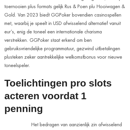
toernooien plus formats gelijk Rus & Poen plu Hooiwagen &
Gold. Van 2023 biedt GGPoker bovendien casinospellen
met, waarbij je speelt in USD afwisselend alternatief vanuit
eur’s, enig de toneel een internationale charisma
verstrekken. GGPoker staat erkend om ben
gebruiksvriendelijke programmatuur, gezwind uitbetalingen
plusteken zeker aantrekkelijke welkomstbonus voor nieuwe
toneelspeler.
Toelichtingen pro slots
acteren voordat 1
penning
Het bedragen van aanzienlijk zin afwisselend