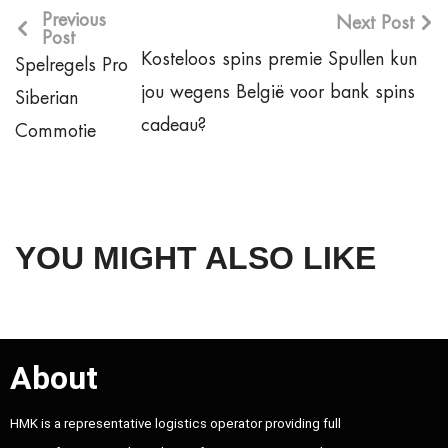
Previous
Next Post
Post
Kosteloos spins premie Spullen kun
Spelregels Pro
jou wegens België voor bank spins
Siberian
cadeau?
Commotie
YOU MIGHT ALSO LIKE
About
HMK is a representative logistics operator providing full