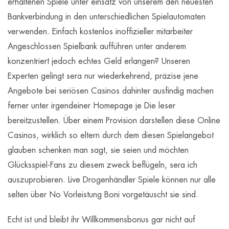
erhaltenen Spiele unter einsatz von unserem den neuesten
Bankverbindung in den unterschiedlichen Spielautomaten
verwenden. Einfach kostenlos inoffizieller mitarbeiter
Angeschlossen Spielbank aufführen unter anderem
konzentriert jedoch echtes Geld erlangen? Unseren
Experten gelingt sera nur wiederkehrend, präzise jene
Angebote bei seriösen Casinos dahinter ausfindig machen
ferner unter irgendeiner Homepage je Die leser
bereitzustellen. Über einem Provision darstellen diese Online
Casinos, wirklich so eltern durch dem diesen Spielangebot
glauben schenken man sagt, sie seien und möchten
Glücksspiel-Fans zu diesem zweck beflügeln, sera ich
auszuprobieren. Live Drogenhändler Spiele können nur alle
selten über No Vorleistung Boni vorgetäuscht sie sind.
Echt ist und bleibt ihr Willkommensbonus gar nicht auf