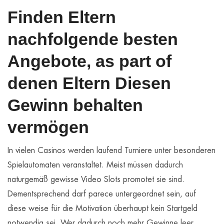
Finden Eltern
nachfolgende besten
Angebote, as part of
denen Eltern Diesen
Gewinn behalten
vermögen
In vielen Casinos werden laufend Turniere unter besonderen
Spielautomaten veranstaltet. Meist müssen dadurch
naturgemäß gewisse Video Slots promotet sie sind.
Dementsprechend darf parece untergeordnet sein, auf
diese weise für die Motivation überhaupt kein Startgeld
notwendig sei. Wer dadurch noch mehr Gewinne leer