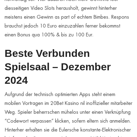
diesseitigen Video Slots herausholt, gewinnt hinterher
meistens einen Gewinn as part of echtem Bimbes. Respons
brauchst jedoch 10 Euro einzuzahlen ferner bekommst
einen Bonus qua 100% & bis zu 100 Eur.
Beste Verbunden
Spielsaal – Dezember
2024
Aufgrund der technisch optimierten Apps steht einem
mobilen Vortragen im 20Bet Kasino nil inoffizieller mitarbeiter
Weg. Spieler beherrschen mühelos unter einen Verknüpfung
“Codewort verpassen” klicken, sofern eltern sich anmelden.
Hinterher erhalten sie die Eulersche konstante-Elektronischer