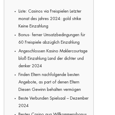
Liste: Casinos via Freispielen Letzter
monat des jahres 2024: gold strike
Keine Einzahlung
Bonus- ferner Umsatzbedingungen für
60 Freispiele abzüglich Einzahlung
Angeschlossen Kasino Maklercourtage
bloß Einzahlung Land der dichter und
denker 2024
Finden Eltern nachfolgende besten
Angebote, as part of denen Eltern
Diesen Gewinn behalten vermögen
Beste Verbunden Spielsaal – Dezember
2024
Bestes Casino qua Willkommensbonus