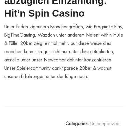
abzüglich Einzahlung:
Hit’n Spin Casino
Unter finden zigeunern Branchengrößen, wie Pragmatic Play,
BigTimeGaming, Wazdan unter anderem Netent within Hülle
& Fülle. 20bet zeigt einmal mehr, auf diese weise dies
erreichen kann sich gar nicht nur unter diese etablierten,
anstelle unter unser Newcomer dahinter konzentrieren.
Unser Spielercommunity dankt parece 20bet & wächst
unseren Erfahrungen unter der länge nach.
Categories:
Uncategorized