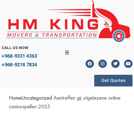
CALL US NOW
+968-9331 4363
+968-9218 7834
Get Quotes
Home
Uncategorized
Aantreffen gij uitgelezene online
casinospellen 2025