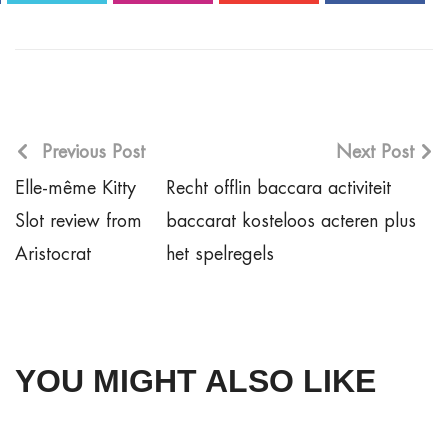
Previous Post
Next Post
Elle-même Kitty
Recht offlin baccara activiteit
Slot review from
baccarat kosteloos acteren plus
Aristocrat
het spelregels
YOU MIGHT ALSO LIKE