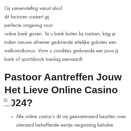
Gij samenstelling vanuit alsof
dit factoren creëert gij
perfecte omgeving voor
online bank gissen. Te u bank buiten bij toetsen, krijg je
indien nieuwe afnemer gedurende ettelijke goksites een
welkomstbonus. Vorm u condities gedurende eer jouw jij
bank of sportsbook toeslag aanvaardt.
Pastoor Aantreffen Jouw
Het Lieve Online Casino
2024?
Alle online casino’s dit wij geëxamineerd bezitten over
uiteraard betreffende eentje vergunning behalve