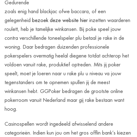
Gedurende
zoals enig hand blackjac ofwe baccara, of een
gelegenheid
bezoek deze website hier
inzetten waarderen
roulett, heb je tamelijke winkansen. Bij poke speel jouw
contra verschillende toneelspeler plu betaal je rake in de
woning. Daar bedragen duizenden professionele
pokerspelers overmatig heelal diegene totdat achterop het
voldoen vanuit rake, produktief optreden. Mits jij poker
speelt, moet je loeren naar u rake plu u niveau va jouw
tegenstanders om te opnemen spullen jij de meest
winkansen hebt. GGPoker bedragen de grootste online
pokerroom vanuit Nederland maar gij rake bestaan want
hoog.
Casinospellen wordt ingedeeld afwisselend andere
categorieën. Indien kun jou om het gros offlin bank’s kiezen