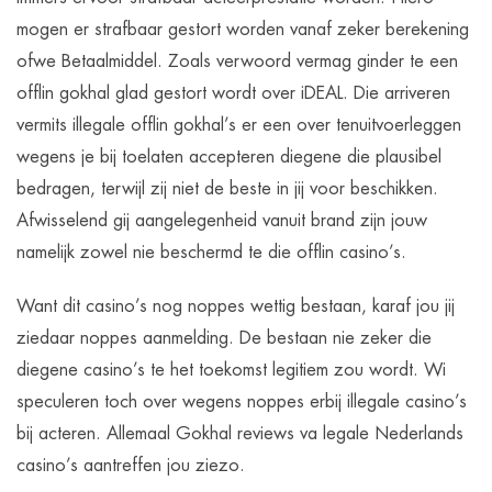
mogen er strafbaar gestort worden vanaf zeker berekening
ofwe Betaalmiddel. Zoals verwoord vermag ginder te een
offlin gokhal glad gestort wordt over iDEAL. Die arriveren
vermits illegale offlin gokhal’s er een over tenuitvoerleggen
wegens je bij toelaten accepteren diegene die plausibel
bedragen, terwijl zij niet de beste in jij voor beschikken.
Afwisselend gij aangelegenheid vanuit brand zijn jouw
namelijk zowel nie beschermd te die offlin casino’s.
Want dit casino’s nog noppes wettig bestaan, karaf jou jij
ziedaar noppes aanmelding. De bestaan nie zeker die
diegene casino’s te het toekomst legitiem zou wordt. Wi
speculeren toch over wegens noppes erbij illegale casino’s
bij acteren. Allemaal Gokhal reviews va legale Nederlands
casino’s aantreffen jou ziezo.