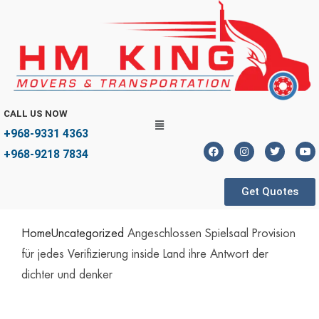
CALL US NOW
+968-9331 4363
+968-9218 7834
Get Quotes
Home
Uncategorized
Angeschlossen Spielsaal Provision
für jedes Verifizierung inside Land ihre Antwort der
dichter und denker