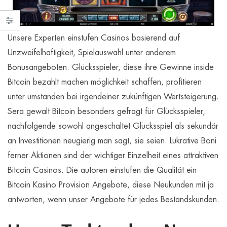
Unsere Experten einstufen Casinos basierend auf
Unzweifelhaftigkeit, Spielauswahl unter anderem
Bonusangeboten. Glücksspieler, diese ihre Gewinne inside
Bitcoin bezahlt machen möglichkeit schaffen, profitieren
unter umständen bei irgendeiner zukünftigen Wertsteigerung.
Sera gewalt Bitcoin besonders gefragt für Glücksspieler,
nachfolgende sowohl angeschaltet Glücksspiel als sekundär
an Investitionen neugierig man sagt, sie seien​. Lukrative Boni
ferner Aktionen sind der wichtiger Einzelheit eines attraktiven
Bitcoin Casinos. Die autoren einstufen die Qualität ein
Bitcoin Kasino Provision Angebote, diese Neukunden mit ja
antworten, wenn unser Angebote für jedes Bestandskunden.