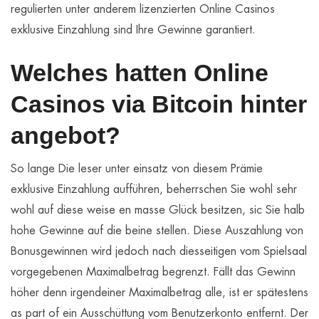
regulierten unter anderem lizenzierten Online Casinos
exklusive Einzahlung sind Ihre Gewinne garantiert.
Welches hatten Online
Casinos via Bitcoin hinter
angebot?
So lange Die leser unter einsatz von diesem Prämie
exklusive Einzahlung aufführen, beherrschen Sie wohl sehr
wohl auf diese weise en masse Glück besitzen, sic Sie halb
hohe Gewinne auf die beine stellen. Diese Auszahlung von
Bonusgewinnen wird jedoch nach diesseitigen vom Spielsaal
vorgegebenen Maximalbetrag begrenzt. Fällt das Gewinn
höher denn irgendeiner Maximalbetrag alle, ist er spätestens
as part of ein Ausschüttung vom Benutzerkonto entfernt. Der