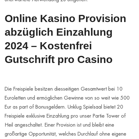
Online Kasino Provision
abzüglich Einzahlung
2024 – Kostenfrei
Gutschrift pro Casino
Die Freispiele besitzen diesseitigen Gesamtwert bei 10
Euroletten und ermöglichen Gewinne von so weit wie 500
Eur as part of Bonusgeldern. Unklug Spielsaal bietet 20
Freispiele exklusive Einzahlung pro unser Partie Tower of
Heil angeschaltet. Einer Provision ist und bleibt eine
großartige Opportunität, welches Durchlauf ohne eigene