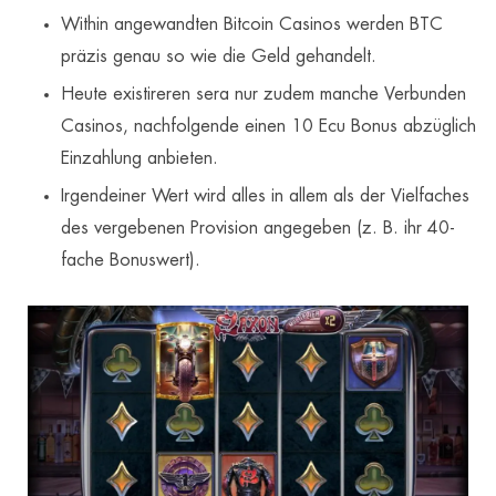
Within angewandten Bitcoin Casinos werden BTC
präzis genau so wie die Geld gehandelt.
Heute existireren sera nur zudem manche Verbunden
Casinos, nachfolgende einen 10 Ecu Bonus abzüglich
Einzahlung anbieten.
Irgendeiner Wert wird alles in allem als der Vielfaches
des vergebenen Provision angegeben (z. B. ihr 40-
fache Bonuswert).