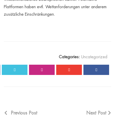
Plattformen haben evtl. Wettanforderungen unter anderem
zusätzliche Einschränkungen.
Categories:
Uncategorized
Previous Post
Next Post