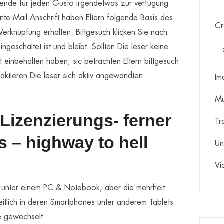
gende für jeden Gusto irgendetwas zur verfügung
tante-Mail-Anschrift haben Eltern folgende Basis des
Cr
 Verknüpfung erhalten. Bittgesuch klicken Sie nach
geschaltet ist und bleibt. Sollten Die leser keine
t einbehalten haben, sic betrachten Eltern bittgesuch
aktieren Die leser sich aktiv angewandten
Im
Mu
Lizenzierungs- ferner
Tr
 – highway to hell
Un
Vi
e unter einem PC & Notebook, aber die mehrheit
lich in deren Smartphones unter anderem Tablets
e gewechselt.