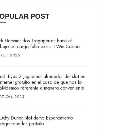
OPULAR POST
ck Hammer dos Tragaperras hace el
abajo sin cargo falto eximir 1Win Casino
 Oct, 2025
Irish Eyes 2 Juguetear alrededor del slot en
internet gratuito en el caso de que nos lo
olvidemos referente a manera conveniente
07 Oct, 2025
Lucky Durian slot demo Esparcimiento
tragamonedas gratuito