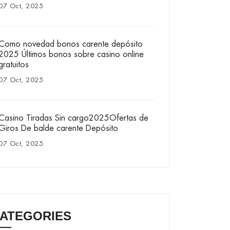
07 Oct, 2025
Como novedad bonos carente depósito
2025 Últimos bonos sobre casino online
gratuitos
07 Oct, 2025
Casino Tiradas Sin cargo2025Ofertas de
Giros De balde carente Depósito
07 Oct, 2025
ATEGORIES