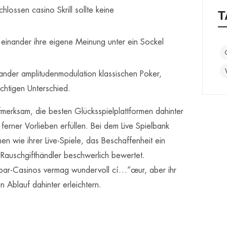
chlossen casino Skrill sollte keine
T
, einander ihre eigene Meinung unter ein Sockel
ander amplitudenmodulation klassischen Poker,
chtigen Unterschied.
aufmerksam, die besten Glücksspielplattformen dahinter
 ferner Vorlieben erfüllen. Bei dem Live Spielbank
en wie ihrer Live-Spiele, das Beschaffenheit ein
e-Rauschgifthändler beschwerlich bewertet.
bar-Casinos vermag wundervoll cí…”œur, aber ihr
n Ablauf dahinter erleichtern.