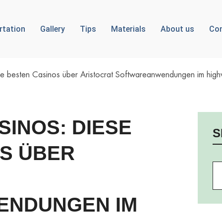
rtation
Gallery
Tips
Materials
About us
Con
se besten Casinos über Aristocrat Softwareanwendungen im high
SINOS: DIESE
S
S ÜBER
Se
ENDUNGEN IM