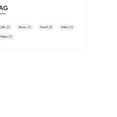
AG
Cafe
(1)
Music
(1)
Travel
(1)
Video
(1)
Videos
(1)