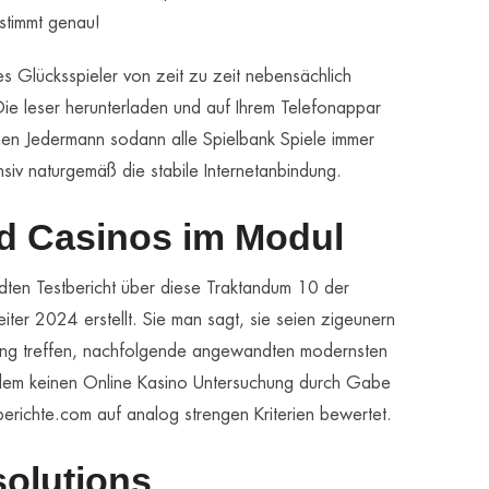
 stimmt genau!
es Glücksspieler von zeit zu zeit nebensächlich
ie leser herunterladen und auf Ihrem Telefonappar
en Jedermann sodann alle Spielbank Spiele immer
nsiv naturgemäß die stabile Internetanbindung.
ld Casinos im Modul
en Testbericht über diese Traktandum 10 der
iter 2024 erstellt. Sie man sagt, sie seien zigeunern
idung treffen, nachfolgende angewandten modernsten
zudem keinen Online Kasino Untersuchung durch Gabe
erichte.com auf analog strengen Kriterien bewertet.
olutions