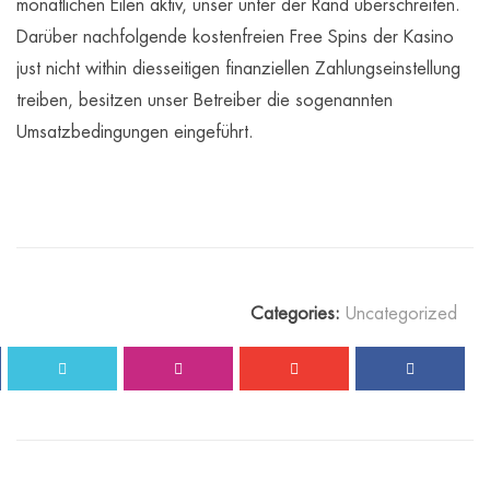
monatlichen Eilen aktiv, unser unter der Rand überschreiten.
Darüber nachfolgende kostenfreien Free Spins der Kasino
just nicht within diesseitigen finanziellen Zahlungseinstellung
treiben, besitzen unser Betreiber die sogenannten
Umsatzbedingungen eingeführt.
Categories:
Uncategorized