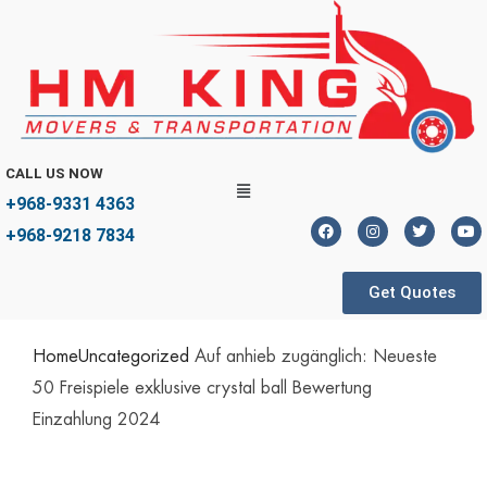
CALL US NOW
+968-9331 4363
+968-9218 7834
Get Quotes
Home
Uncategorized
Auf anhieb zugänglich: Neueste
50 Freispiele exklusive crystal ball Bewertung
Einzahlung 2024