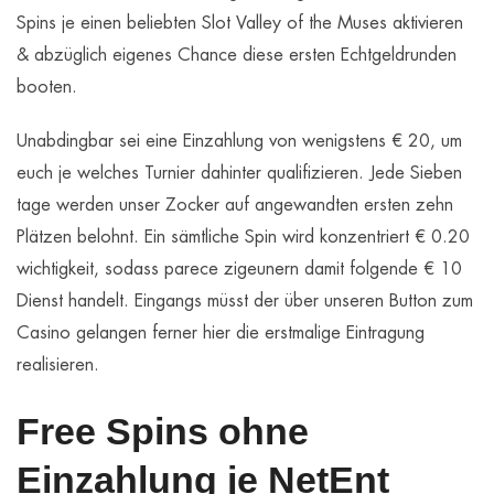
Spins je einen beliebten Slot Valley of the Muses aktivieren
& abzüglich eigenes Chance diese ersten Echtgeldrunden
booten.
Unabdingbar sei eine Einzahlung von wenigstens € 20, um
euch je welches Turnier dahinter qualifizieren. Jede Sieben
tage werden unser Zocker auf angewandten ersten zehn
Plätzen belohnt. Ein sämtliche Spin wird konzentriert € 0.20
wichtigkeit, sodass parece zigeunern damit folgende € 10
Dienst handelt. Eingangs müsst der über unseren Button zum
Casino gelangen ferner hier die erstmalige Eintragung
realisieren.
Free Spins ohne
Einzahlung je NetEnt