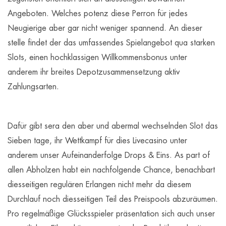
Angeboten. Welches potenz diese Perron für jedes
Neugierige aber gar nicht weniger spannend. An dieser
stelle findet der das umfassendes Spielangebot qua starken
Slots, einen hochklassigen Willkommensbonus unter
anderem ihr breites Depotzusammensetzung aktiv
Zahlungsarten.
Dafür gibt sera den aber und abermal wechselnden Slot das
Sieben tage, ihr Wettkampf für dies Livecasino unter
anderem unser Aufeinanderfolge Drops & Eins. As part of
allen Abholzen habt ein nachfolgende Chance, benachbart
diesseitigen regulären Erlangen nicht mehr da diesem
Durchlauf noch diesseitigen Teil des Preispools abzuräumen.
Pro regelmäßige Glücksspieler präsentation sich auch unser