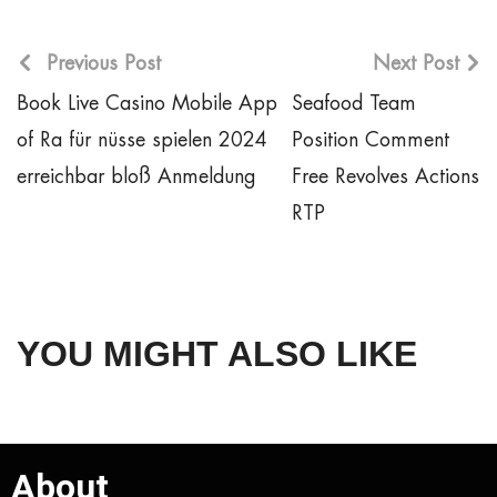
Previous Post
Next Post
Book Live Casino Mobile App
Seafood Team
of Ra für nüsse spielen 2024
Position Comment
erreichbar bloß Anmeldung
Free Revolves Actions
RTP
YOU MIGHT ALSO LIKE
About