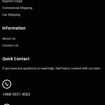
Express Cargo
Commercial Shipping
Car Shipping
Information
About Us
Contact Us
Quick Contact
If you have any questions or need help, feel free to contact with our team.
+968-9331 4363