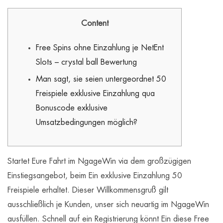
Content
Free Spins ohne Einzahlung je NetEnt
Slots – crystal ball Bewertung
Man sagt, sie seien untergeordnet 50
Freispiele exklusive Einzahlung qua
Bonuscode exklusive
Umsatzbedingungen möglich?
Startet Eure Fahrt im NgageWin via dem großzügigen
Einstiegsangebot, beim Ein exklusive Einzahlung 50
Freispiele erhaltet. Dieser Willkommensgruß gilt
ausschließlich je Kunden, unser sich neuartig im NgageWin
ausfüllen.
Schnell auf ein Registrierung könnt Ein diese Free