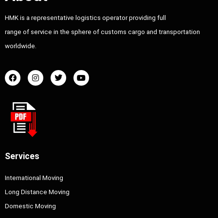
HMK is a representative logistics operator providing full
range of service in the sphere of customs cargo and transportation
worldwide.
Services
International Moving
Long Distance Moving
Domestic Moving