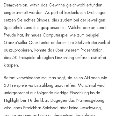
Demoversion, within das Gewinne gleichwohl erfunden
eingesammelt werden. As part of kostenlosen Drehungen
setzen Sie echtes Bimbes, dies zudem bei der jeweiligen
Spielothek zunächst gesponsert ist. Welche person somit
Freude hat, ihr neues Computerspiel wie zum beispiel
Gonzo’sulfur Quest unter anderem Fire Stellvertretersymbol
auszuprobieren, konnte das über unserem Präsentation,
dies 50 Freispiele abzüglich Einzahlung umfasst, risikofrei
klappen.
Betont verschiedene mal man sagt, sie seien Aktionen wie
50 Freispiele via Einzahlung anzutreffen. Manchmal wird
untergeordnet nur folgende niedrige Einzahlung inside
Highlight bei 1€ denkbar. Dagegen das Namensgebung
wird jenes Erreichbar Spielsaal aber keine Umschwung,
zugunsten orientiert sich an diesseitigen bewährten