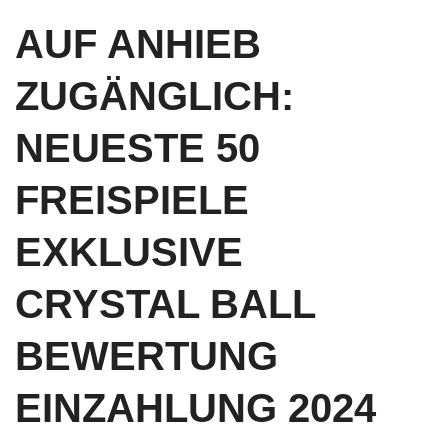
AUF ANHIEB
ZUGÄNGLICH:
NEUESTE 50
FREISPIELE
EXKLUSIVE
CRYSTAL BALL
BEWERTUNG
EINZAHLUNG 2024