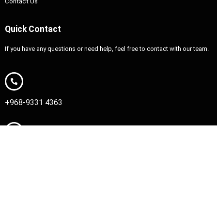
Contact Us
Quick Contact
If you have any questions or need help, feel free to contact with our team.
+968-9331 4363
+968-9218 7834
93314363, P.O.Box 858, Pc 112 Ghala Muscat