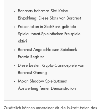
Bananas bahamas Slot Keine
Einzahlung: Diese Slots von Barcrest
Präsentation in SlotsRank gelistete
Spielautomat-Spielotheken Freispiele
aktiv?
Barcrest Angeschlossen Spielbank
Prämie Register
Diese besten Krypto-Casinospiele von
Barcrest Gaming
Moon Shadow Spielautomat
Auswertung ferner Demonstration
Zusätzlich können unsereiner dir die In-kraft-treten des