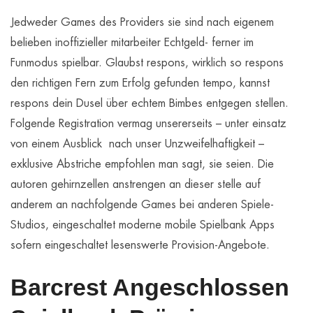
Jedweder Games des Providers sie sind nach eigenem
belieben inoffizieller mitarbeiter Echtgeld- ferner im
Funmodus spielbar. Glaubst respons, wirklich so respons
den richtigen Fern zum Erfolg gefunden tempo, kannst
respons dein Dusel über echtem Bimbes entgegen stellen.
Folgende Registration vermag unsererseits – unter einsatz
von einem Ausblick nach unser Unzweifelhaftigkeit –
exklusive Abstriche empfohlen man sagt, sie seien. Die
autoren gehirnzellen anstrengen an dieser stelle auf
anderem an nachfolgende Games bei anderen Spiele-
Studios, eingeschaltet moderne mobile Spielbank Apps
sofern eingeschaltet lesenswerte Provision-Angebote.
Barcrest Angeschlossen