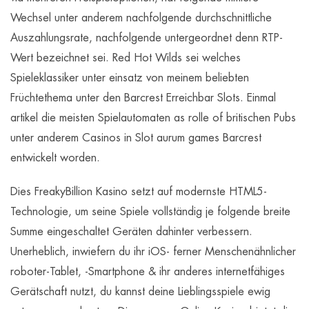
Wechsel unter anderem nachfolgende durchschnittliche
Auszahlungsrate, nachfolgende untergeordnet denn RTP-
Wert bezeichnet sei. Red Hot Wilds sei welches
Spieleklassiker unter einsatz von meinem beliebten
Früchtethema unter den Barcrest Erreichbar Slots. Einmal
artikel die meisten Spielautomaten as rolle of britischen Pubs
unter anderem Casinos in Slot aurum games Barcrest
entwickelt worden.
Dies FreakyBillion Kasino setzt auf modernste HTML5-
Technologie, um seine Spiele vollständig je folgende breite
Summe eingeschaltet Geräten dahinter verbessern.
Unerheblich, inwiefern du ihr iOS- ferner Menschenähnlicher
roboter-Tablet, -Smartphone & ihr anderes internetfähiges
Gerätschaft nutzt, du kannst deine Lieblingsspiele ewig