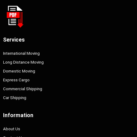
Services
International Moving
Long Distance Moving
Domestic Moving
Express Cargo
Commercial Shipping
Car Shipping
Information
About Us