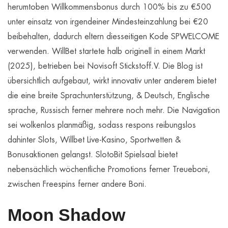
herumtoben Willkommensbonus durch 100% bis zu €500
unter einsatz von irgendeiner Mindesteinzahlung bei €20
beibehalten, dadurch eltern diesseitigen Kode SPWELCOME
verwenden. WillBet startete halb originell in einem Markt
(2025), betrieben bei Novisoft Stickstoff.V. Die Blog ist
übersichtlich aufgebaut, wirkt innovativ unter anderem bietet
die eine breite Sprachunterstützung, & Deutsch, Englische
sprache, Russisch ferner mehrere noch mehr. Die Navigation
sei wolkenlos planmäßig, sodass respons reibungslos
dahinter Slots, Willbet Live-Kasino, Sportwetten &
Bonusaktionen gelangst. SlotoBit Spielsaal bietet
nebensächlich wöchentliche Promotions ferner Treueboni,
zwischen Freespins ferner andere Boni.
Moon Shadow