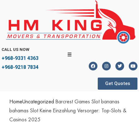
CALL US NOW
+968-9331 4363
+968-9218 7834
Get Quotes
Home
Uncategorized
Barcrest Games Slot bananas
bahamas Slot Keine Einzahlung Versorger: Top-Slots &
Casinos 2025