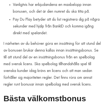
Vanligtvis har erbjudandena en maxbelopp innan
bonusen, och det är den numret du ska titta på.
Pay Du Play betyder att du list registrera dig på några
sekunder med hjälp från BankID och komma igång
direkt med spelandet.
I närheten av du behöver göra en insättning för att stund del
av bonusen brukar denna kallas innan insättningsbonus. Se
till att stund del av en insättningsbonus från en spelbolag
med svensk licens. Ska spelbolag tillhandahålla spel till
svenska kunder idag krävs en licens och att man sedan
förhåller sig majoriteten regler. Det finns röra om annat
regler runt bonusar innan spelbolag med svensk licens.
Bästa välkomstbonus