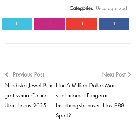
Categories:
Uncategorized
Previous Post
Next Post
Nordiska Jewel Box
Hur 6 Million Dollar Man
gratissnurr Casino
spelautomat Fungerar
Utan Licens 2025
Insättningsbonusen Hos 888
Sport?