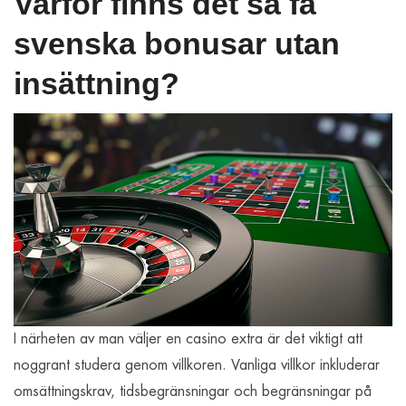
Varför finns det så få
svenska bonusar utan
insättning?
I närheten av man väljer en casino extra är det viktigt att
noggrant studera genom villkoren. Vanliga villkor inkluderar
omsättningskrav, tidsbegränsningar och begränsningar på