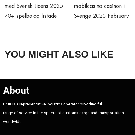
med Svensk Licens 2025
mobilcasino casinon i
70+ spelbolag listade
Sverige 2025 February
YOU MIGHT ALSO LIKE
About
HMK is a representative logistics operator providing full
range of service in the sphere of customs cargo and transportation
worldwide.