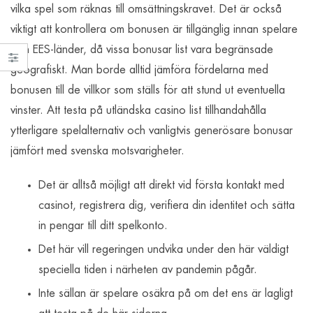
vilka spel som räknas till omsättningskravet. Det är också
viktigt att kontrollera om bonusen är tillgänglig innan spelare
från EES-länder, då vissa bonusar list vara begränsade
geografiskt. Man borde alltid jämföra fördelarna med
bonusen till de villkor som ställs för att stund ut eventuella
vinster. Att testa på utländska casino list tillhandahålla
ytterligare spelalternativ och vanligtvis generösare bonusar
jämfört med svenska motsvarigheter.
Det är alltså möjligt att direkt vid första kontakt med
casinot, registrera dig, verifiera din identitet och sätta
in pengar till ditt spelkonto.
Det här vill regeringen undvika under den här väldigt
speciella tiden i närheten av pandemin pågår.
Inte sällan är spelare osäkra på om det ens är lagligt