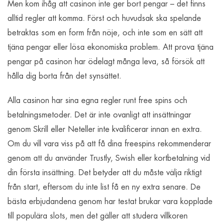
Men kom ihåg att casinon inte ger bort pengar – det finns
alltid regler att komma. Först och huvudsak ska spelande
betraktas som en form från nöje, och inte som en sätt att
tjäna pengar eller lösa ekonomiska problem. Att prova tjäna
pengar på casinon har ödelagt många leva, så försök att
hålla dig borta från det synsättet.
Alla casinon har sina egna regler runt free spins och
betalningsmetoder. Det är inte ovanligt att insättningar
genom Skrill eller Neteller inte kvalificerar innan en extra.
Om du vill vara viss på att få dina freespins rekommenderar
genom att du använder Trustly, Swish eller kortbetalning vid
din första insättning. Det betyder att du måste välja riktigt
från start, eftersom du inte list få en ny extra senare. De
bästa erbjudandena genom har testat brukar vara kopplade
till populära slots, men det gäller att studera villkoren