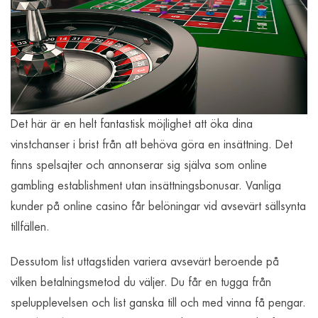
Det här är en helt fantastisk möjlighet att öka dina
vinstchanser i brist från att behöva göra en insättning. Det
finns spelsajter och annonserar sig själva som online
gambling establishment utan insättningsbonusar. Vanliga
kunder på online casino får belöningar vid avsevärt sällsynta
tillfällen.
Dessutom list uttagstiden variera avsevärt beroende på
vilken betalningsmetod du väljer. Du får en tugga från
spelupplevelsen och list ganska till och med vinna få pengar.