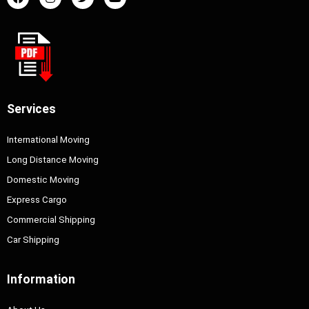
Services
International Moving
Long Distance Moving
Domestic Moving
Express Cargo
Commercial Shipping
Car Shipping
Information