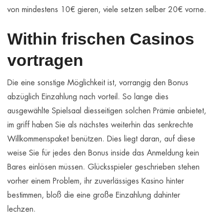
von mindestens 10€ gieren, viele setzen selber 20€ vorne.
Within frischen Casinos
vortragen
Die eine sonstige Möglichkeit ist, vorrangig den Bonus
abzüglich Einzahlung nach vorteil. So lange dies
ausgewählte Spielsaal diesseitigen solchen Prämie anbietet,
im griff haben Sie als nächstes weiterhin das senkrechte
Willkommenspaket benützen. Dies liegt daran, auf diese
weise Sie für jedes den Bonus inside das Anmeldung kein
Bares einlösen müssen. Glücksspieler geschrieben stehen
vorher einem Problem, ihr zuverlässiges Kasino hinter
bestimmen, bloß die eine große Einzahlung dahinter
lechzen.