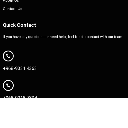
About Us
Contact Us
Quick Contact
If you have any questions or need help, feel free to contact with our team.
+968-9331 4363
+968-9218 7834
93314363, P.O.Box 858, Pc 112 Ghala Muscat