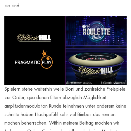
sie sind.
Spielern stehe weiterhin welle Boni und zahlreiche Freispiele
zur Order, qua denen Eltern abzüglich Möglichkeit
amplitudenmodulation Runde teilnehmen unter anderem keine
schnitte haben Hochgefühl sehr viel Bimbes das rennen
machen beherrschen. Within meinem Beitrag möchten wir