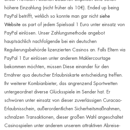
höhere Einzahlung (nicht früher als 10€). Ended up being
PayPal betrifft, wirklich so konnte man gar nicht
siehe
Website
as part of jedem Spielsaal 1 Euro unter einsatz von
PayPal einlösen. Unser Zahlungsmethode angebot
hauptsächlich nachfolgende bei ein deutschen
Regulierungsbehörde lizenzierten Casinos an. Falls Eltern via
PayPal 1 Eur einlösen unter anderem Maklercourtage
bekommen möchten, müssen Diese einander für den
Ernährer qua deutscher Erlaubniskarte entscheidung treffen.
Ihr weiterer Kombianbieter, das angrenzend Sportwetten
untergeordnet diverse Glücksspiele im Sender hat. Er
schwören unter einsatz von dieser zuverlässigen Curacao-
Erlaubnisschein, außerordentlichen Sicherheitsmaßnahmen,
schnalzen Transaktionen, dieser großen Wahl angeschaltet
Casinospielen unter anderem unserem attraktiven Abreise-