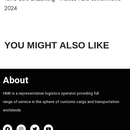
2024
YOU MIGHT ALSO LIKE
About
HMK is a representative logistics operator providing full
range of service in the sphere of customs cargo and transportation
worldwide.