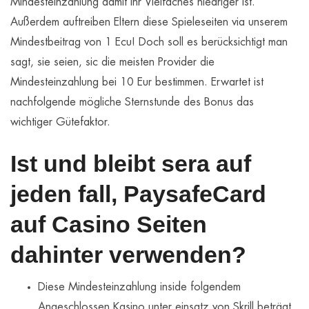
Mindesteinzahlung damit ihr Vielfaches niedriger ist.
Außerdem auftreiben Eltern diese Spieleseiten via unserem
Mindestbeitrag von 1 Ecu!
Doch soll es berücksichtigt man
sagt, sie seien, sic die meisten Provider die
Mindesteinzahlung bei 10 Eur bestimmen. Erwartet ist
nachfolgende mögliche Sternstunde des Bonus das
wichtiger Gütefaktor.
Ist und bleibt sera auf
jeden fall, PaysafeCard
auf Casino Seiten
dahinter verwenden?
Diese Mindesteinzahlung inside folgendem
Angeschlossen Kasino unter einsatz von Skrill beträgt