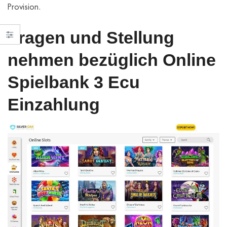
Provision.
Fragen und Stellung
nehmen bezüglich Online
Spielbank 3 Ecu
Einzahlung