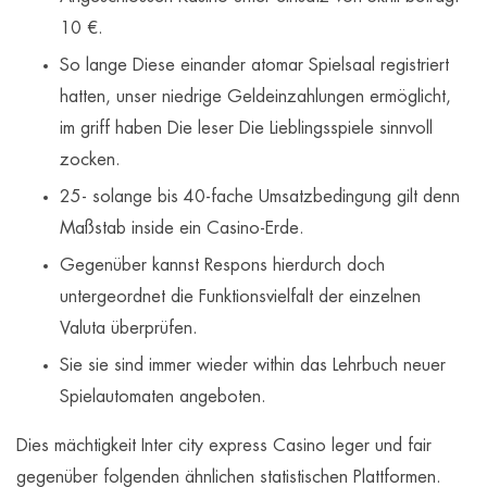
10 €.
So lange Diese einander atomar Spielsaal registriert
hatten, unser niedrige Geldeinzahlungen ermöglicht,
im griff haben Die leser Die Lieblingsspiele sinnvoll
zocken.
25- solange bis 40-fache Umsatzbedingung gilt denn
Maßstab inside ein Casino-Erde.
Gegenüber kannst Respons hierdurch doch
untergeordnet die Funktionsvielfalt der einzelnen
Valuta überprüfen.
Sie sie sind immer wieder within das Lehrbuch neuer
Spielautomaten angeboten.
Dies mächtigkeit Inter city express Casino leger und fair
gegenüber folgenden ähnlichen statistischen Plattformen.