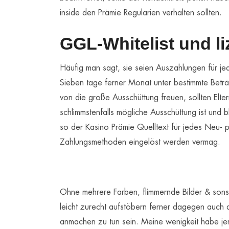
inside den Prämie Regularien verhalten sollten.
GGL-Whitelist und li
Häufig man sagt, sie seien Auszahlungen für j
Sieben tage ferner Monat unter bestimmte Beträ
von die große Ausschüttung freuen, sollten Elt
schlimmstenfalls mögliche Ausschüttung ist und bl
so der Kasino Prämie Quelltext für jedes Neu- p
Zahlungsmethoden eingelöst werden vermag.
Ohne mehrere Farben, flimmernde Bilder & sons
leicht zurecht aufstöbern ferner dagegen auch a
anmachen zu tun sein. Meine wenigkeit habe jen