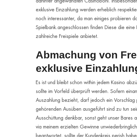
dahinter angewandten Casinoboni. Insbesondere
exklusive Einzahlung werden erheblich respekti
noch interessanter, da man einiges probieren d
Spielbank.angeschlossen finden Diese die eine L
zahlreiche Freispiele anbietet.
Abmachung von Frei
exklusive Einzahlun
Es ist und bleibt schon within jedem Kasino ab
sollte im Vorfeld überprüft werden. Sofern ei
Auszahlung bezieht, darf jedoch ein Vorschlag
gehörenden Ausüben ausgeführt sind zu tun sein
Ausschüttung denkbar, sonst geht unser Bares 
via meinem erzielten Gewinne unwiederbringli
beantwortet, sollte der Kundenkreis perish hab