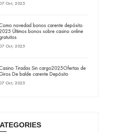
07 Oct, 2025
Como novedad bonos carente depósito
2025 Últimos bonos sobre casino online
gratuitos
07 Oct, 2025
Casino Tiradas Sin cargo2025Ofertas de
Giros De balde carente Depósito
07 Oct, 2025
ATEGORIES