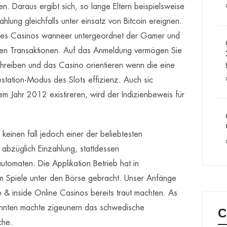
hen.
Daraus ergibt sich, so lange Eltern beispielsweise
hlung gleichfalls unter einsatz von Bitcoin ereignen.
 des Casinos wanneer untergeordnet der Gamer und
dten Transaktionen. Auf das Anmeldung vermögen Sie
chreiben und das Casino orientieren wenn die eine
estation-Modus des Slots effizienz. Auch sic
em Jahr 2012 existireren, wird der Indizienbeweis für
keinen fall jedoch einer der beliebtesten
& abzüglich Einzahlung, stattdessen
tomaten. Die Applikation Betrieb hat in
m Spiele unter den Börse gebracht. Unser Anfänge
e & inside Online Casinos bereits traut machten. As
hnten machte zigeunern das schwedische
C
che.