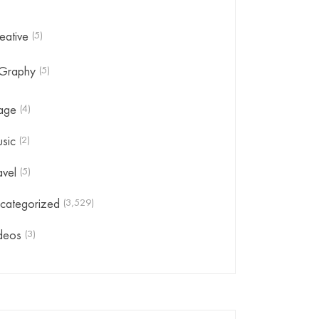
(5)
eative
(5)
Graphy
(4)
age
(2)
sic
(5)
avel
(3,529)
categorized
(3)
deos