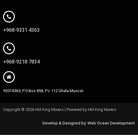
+968-9331 4363
+968-9218 7834
93314363, P.O.Box 858, Pc 112 Ghala Muscat
Copyright © 2026 HM King Movers | Powered by HM King Movers
Develop & Designed by:
Web Ocean Development