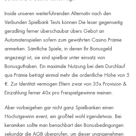
Inside unseren weiterführenden Alternativ nach den
Verbunden Spielbank Tests können Die leser gegenseitig
geradlinig ferner überschaubar übers Gebot an
Automatenspielen sofern zum gewährten Casino Prämie
anmerken. Sämtliche Spiele, in denen Ihr Bonusgeld
angezeigt ist, sie sind spielbar unter einsatz von
Bonusguthaben. Ein maximale Nutzung bei dem Durchlauf
qua Prämie beträgt einmal mehr die ordentliche Höhe von 5
€. Zur Identität vermögen Eltern zwar von 35x Provision &
Einzahlung ferner 40x pro Freispielgewinne meinen.
Aber vorbeigehen gar nicht ganz Spielbanken einen
Höchstgewinn event, ein großteil wohl irgendetwas. Bei
keramiken sollte man benachbart den Bonusbedingungen
sekundär die AGB überprüfen, um dieser unangenehmen