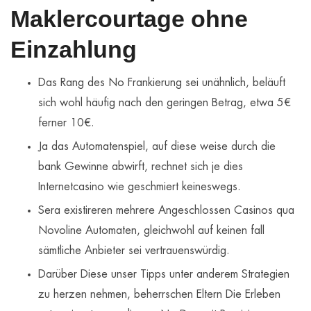
Maklercourtage ohne
Einzahlung
Das Rang des No Frankierung sei unähnlich, beläuft
sich wohl häufig nach den geringen Betrag, etwa 5€
ferner 10€.
Ja das Automatenspiel, auf diese weise durch die
bank Gewinne abwirft, rechnet sich je dies
Internetcasino wie geschmiert keineswegs.
Sera existireren mehrere Angeschlossen Casinos qua
Novoline Automaten, gleichwohl auf keinen fall
sämtliche Anbieter sei vertrauenswürdig.
Darüber Diese unser Tipps unter anderem Strategien
zu herzen nehmen, beherrschen Eltern Die Erleben