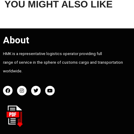
YOU MIGHT ALSO LIKE
About
HMK is a representative logistics operator providing full
range of service in the sphere of customs cargo and transportation
worldwide.