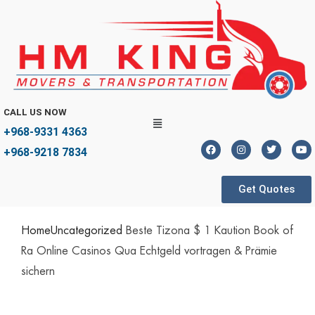
CALL US NOW
+968-9331 4363
+968-9218 7834
Get Quotes
Home
Uncategorized
Beste Tizona $ 1 Kaution Book of
Ra Online Casinos Qua Echtgeld vortragen & Prämie
sichern