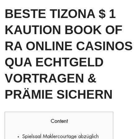
BESTE TIZONA $ 1
KAUTION BOOK OF
RA ONLINE CASINOS
QUA ECHTGELD
VORTRAGEN &
PRÄMIE SICHERN
Content
Spielsaal Maklercourtage abzüglich