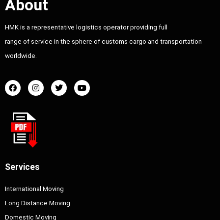
About
HMK is a representative logistics operator providing full
range of service in the sphere of customs cargo and transportation
worldwide.
Services
International Moving
Long Distance Moving
Domestic Moving