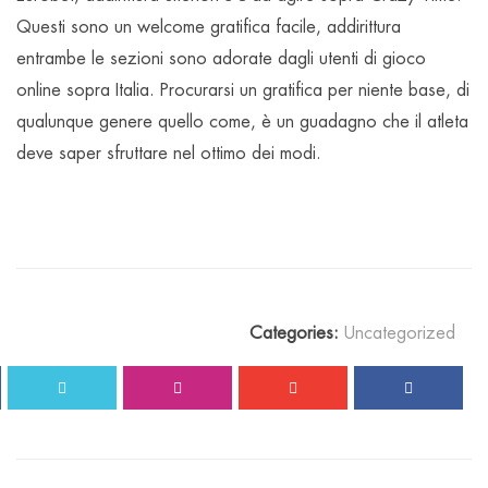
Questi sono un welcome gratifica facile, addirittura
entrambe le sezioni sono adorate dagli utenti di gioco
online sopra Italia. Procurarsi un gratifica per niente base, di
qualunque genere quello come, è un guadagno che il atleta
deve saper sfruttare nel ottimo dei modi.
Categories:
Uncategorized