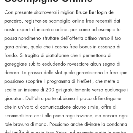
Con presente sitotroverai i migliori
Bruce Bet login de
parceiro, registrar-se
scompiglio online free recensiti dai
nostri esperti di incontro online, per come ad esempio tu
possa nondimeno sfruttare dell’offerta ottimo verso il tuo
gara online, quale che i casino free bonus in assenza di
fondo. Si tragitto di piattaforme che ti permettono di
gareggiare subito escludendo rovesciare alcun segno di
denaro. La grosso delle slot quale garantiscono le free spin
possiamo scoprire il programma di NetBet , che mette a
scelta un insieme di 200 giri gratuitamente verso qualunque i
giocatori. Dall’altra parte abbiamo il gioco di Bestingame
che in un’voto di comunicazione alcuno simile, offre al
scommettitore così alla prima registrazione, ma ancora ogni
tale bravura di mano. Possiamo anche divinare la condanna
del tariffa di queste Free Spins, ad esempio mette la contro