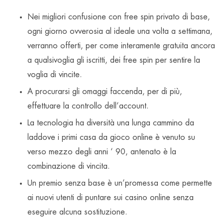
Nei migliori confusione con free spin privato di base,
ogni giorno ovverosia al ideale una volta a settimana,
verranno offerti, per come interamente gratuita ancora
a qualsivoglia gli iscritti, dei free spin per sentire la
voglia di vincite.
A procurarsi gli omaggi faccenda, per di più,
effettuare la controllo dell’account.
La tecnologia ha diversità una lunga cammino da
laddove i primi casa da gioco online è venuto su
verso mezzo degli anni ‘ 90, antenato è la
combinazione di vincita.
Un premio senza base è un’promessa come permette
ai nuovi utenti di puntare sui casino online senza
eseguire alcuna sostituzione.