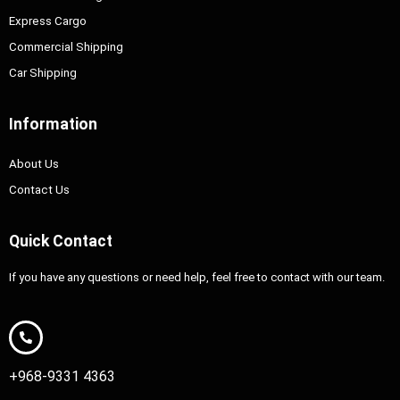
Express Cargo
Commercial Shipping
Car Shipping
Information
About Us
Contact Us
Quick Contact
If you have any questions or need help, feel free to contact with our team.
+968-9331 4363