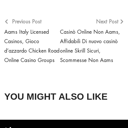
Previous Post
Next Post
Aams Italy Licensed
Casinò Online Non Aams,
Casinos, Gioco
Affidabili Di nuovo casinò
d’azzardo Chicken Road
online Skrill Sicuri,
Online Casino Groups
Scommesse Non Aams
YOU MIGHT ALSO LIKE