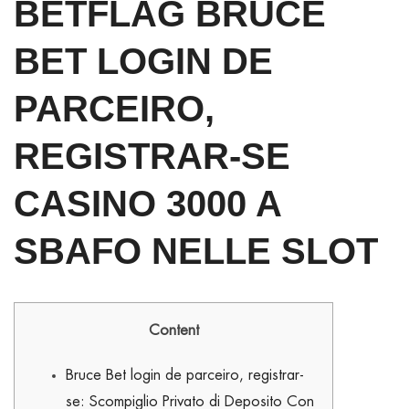
BETFLAG BRUCE
BET LOGIN DE
PARCEIRO,
REGISTRAR-SE
CASINO 3000 A
SBAFO NELLE SLOT
Content
Bruce Bet login de parceiro, registrar-
se: Scompiglio Privato di Deposito Con