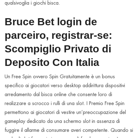
qualsivoglia i giochi bisca.
Bruce Bet login de
parceiro, registrar-se:
Scompiglio Privato di
Deposito Con Italia
Un Free Spin ovvero Spin Gratuitamente è un bonus
specifico ai giocatori verso desktop addirittura dispositivi
arredamento dal bisca online che consente loro di
realizzare a scrocco i rulli di una slot. I Premio Free Spin
permettono ai giocatori di vestire un’preoccupazione del
gameplay dedicato da una schermo slot in assenza di
fuggire il allarme di consumare averi competente. Quando si