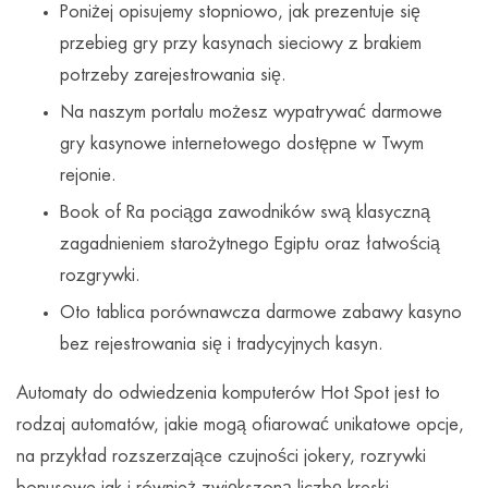
Poniżej opisujemy stopniowo, jak prezentuje się
przebieg gry przy kasynach sieciowy z brakiem
potrzeby zarejestrowania się.
Na naszym portalu możesz wypatrywać darmowe
gry kasynowe internetowego dostępne w Twym
rejonie.
Book of Ra pociąga zawodników swą klasyczną
zagadnieniem starożytnego Egiptu oraz łatwością
rozgrywki.
Oto tablica porównawcza darmowe zabawy kasyno
bez rejestrowania się i tradycyjnych kasyn.
Automaty do odwiedzenia komputerów Hot Spot jest to
rodzaj automatów, jakie mogą ofiarować unikatowe opcje,
na przykład rozszerzające czujności jokery, rozrywki