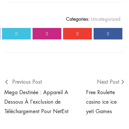
Categories:
Uncategorized
Previous Post
Next Post
Mega Destinée : Appareil A
Free Roulette
Dessous À l’exclusion de
casino ice ice
Téléchargement Pour NetEnt
yeti Games