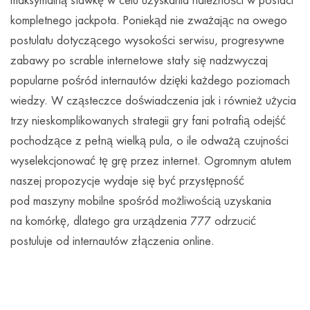
maksymalną stawkę w celu uzyskania należności w postaci
kompletnego jackpota. Poniekąd nie zważając na owego
postulatu dotyczącego wysokości serwisu, progresywne
zabawy po scrable internetowe stały się nadzwyczaj
popularne pośród internautów dzięki każdego poziomach
wiedzy. W cząsteczce doświadczenia jak i również użycia
trzy nieskomplikowanych strategii gry fani potrafią odejść
pochodzące z pełną wielką pula, o ile odważą czujności
wyselekcjonować tę grę przez internet. Ogromnym atutem
naszej propozycje wydaje się być przystępność
pod maszyny mobilne spośród możliwością uzyskania
na komórkę, dlatego gra urządzenia 777 odrzucić
postuluje od internautów złączenia online.