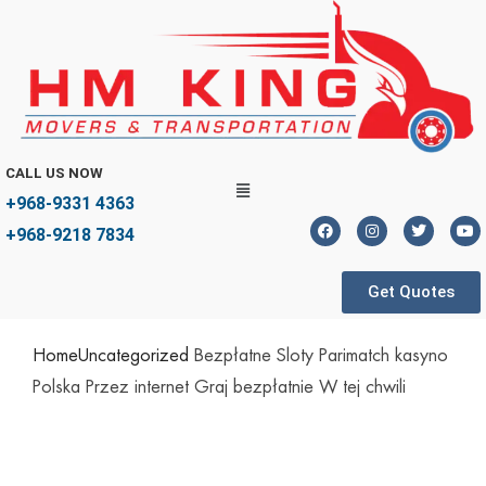
CALL US NOW
+968-9331 4363
+968-9218 7834
Get Quotes
Home
Uncategorized
Bezpłatne Sloty Parimatch kasyno
Polska Przez internet Graj bezpłatnie W tej chwili