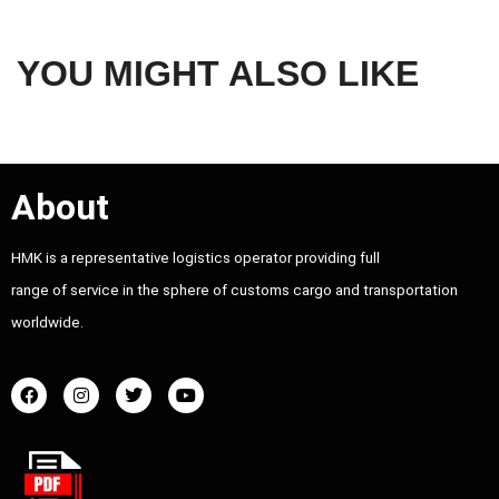
YOU MIGHT ALSO LIKE
About
HMK is a representative logistics operator providing full
range of service in the sphere of customs cargo and transportation
worldwide.