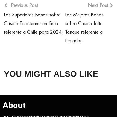
Previous Post
Next Post
Las Superiores Bonos sobre
Los Mejores Bonos
Casino En internet en línea
sobre Casino falto
referente a Chile para 2024
Tanque referente a
Ecuador
YOU MIGHT ALSO LIKE
About