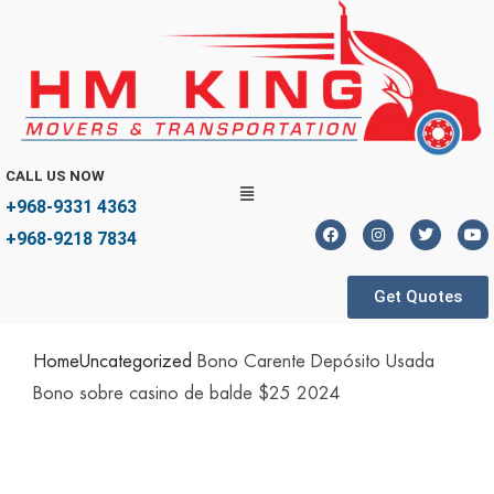
CALL US NOW
+968-9331 4363
+968-9218 7834
Get Quotes
Home
Uncategorized
Bono Carente Depósito Usada
Bono sobre casino de balde $25 2024