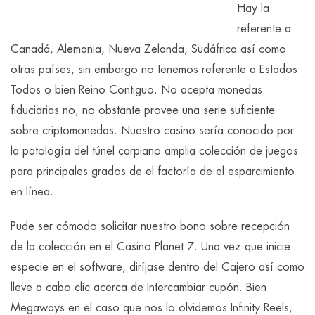
Hay la
referente a
Canadá, Alemania, Nueva Zelanda, Sudáfrica así­ como
otras países, sin embargo no tenemos referente a Estados
Todos o bien Reino Contiguo. No acepta monedas
fiduciarias no, no obstante provee una serie suficiente
sobre criptomonedas. Nuestro casino serí­a conocido por
la patologí­a del túnel carpiano amplia colección de juegos
para principales grados de el factoría de el esparcimiento
en línea.
Pude ser cómodo solicitar nuestro bono sobre recepción
de la colección en el Casino Planet 7. Una vez que inicie
especie en el software, diríjase dentro del Cajero así­ como
lleve a cabo clic acerca de Intercambiar cupón. Bien
Megaways en el caso que nos lo olvidemos Infinity Reels,