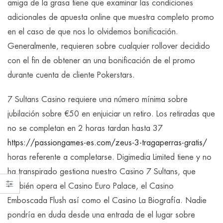
amiga de la grasa tiene que examinar las condiciones
adicionales de apuesta online que muestra completo promo
en el caso de que nos lo olvidemos bonificación.
Generalmente, requieren sobre cualquier rollover decidido
con el fin de obtener an una bonificación de el promo
durante cuenta de cliente Pokerstars.
7 Sultans Casino requiere una número mínima sobre
jubilación sobre €50 en enjuiciar un retiro. Los retiradas que
no se completan en 2 horas tardan hasta 37
https://passiongames-es.com/zeus-3-tragaperras-gratis/
horas referente a completarse. Digimedia Limited tiene y no
ha transpirado gestiona nuestro Casino 7 Sultans, que
también opera el Casino Euro Palace, el Casino
Emboscada Flush así­ como el Casino La Biografía. Nadie
pondrí­a en duda desde una entrada de el lugar sobre