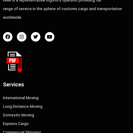
HMK is a representative logistics operator providing full
range of service in the sphere of customs cargo and transportation
worldwide.
Services
International Moving
Long Distance Moving
Domestic Moving
Express Cargo
Commercial Shipping