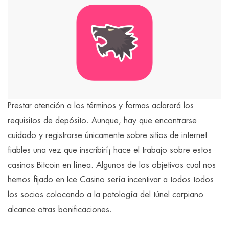
Prestar atención a los términos y formas aclarará los
requisitos de depósito. Aunque, hay que encontrarse
cuidado y registrarse únicamente sobre sitios de internet
fiables una vez que inscribirí¡ hace el trabajo sobre estos
casinos Bitcoin en línea. Algunos de los objetivos cual nos
hemos fijado en Ice Casino serí­a incentivar a todos todos
los socios colocando a la patologí­a del túnel carpiano
alcance otras bonificaciones.