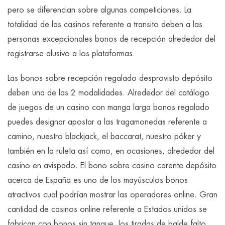
pero se diferencian sobre algunas competiciones. La
totalidad de las casinos referente a transito deben a las
personas excepcionales bonos de recepción alrededor del
registrarse alusivo a los plataformas.
Las bonos sobre recepción regalado desprovisto depósito
deben una de las 2 modalidades. Alrededor del catálogo
de juegos de un casino con manga larga bonos regalado
puedes designar apostar a las tragamonedas referente a
camino, nuestro blackjack, el baccarat, nuestro póker y
también en la ruleta así­ como, en ocasiones, alrededor del
casino en avispado. El bono sobre casino carente depósito
acerca de España es uno de los mayúsculos bonos
atractivos cual podrían mostrar las operadores online. Gran
cantidad de casinos online referente a Estados unidos se
fabrican con bonos sin tanque, los tiradas de balde falto