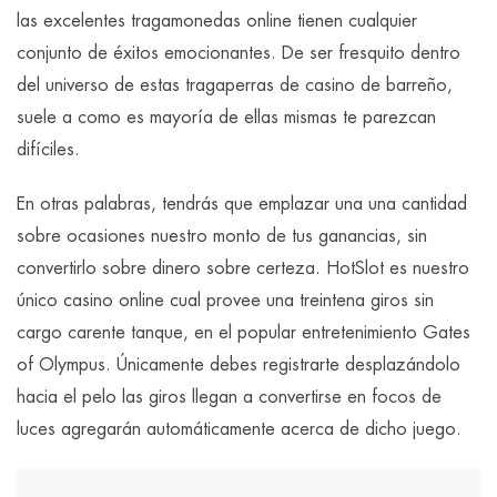
las excelentes tragamonedas online tienen cualquier
conjunto de éxitos emocionantes. De ser fresquito dentro
del universo de estas tragaperras de casino de barreño,
suele a como es mayorí­a de ellas mismas te parezcan
difíciles.
En otras palabras, tendrás que emplazar una una cantidad
sobre ocasiones nuestro monto de tus ganancias, sin
convertirlo sobre dinero sobre certeza. HotSlot es nuestro
único casino online cual provee una treintena giros sin
cargo carente tanque, en el popular entretenimiento Gates
of Olympus. Únicamente debes registrarte desplazándolo
hacia el pelo las giros llegan a convertirse en focos de
luces agregarán automáticamente acerca de dicho juego.