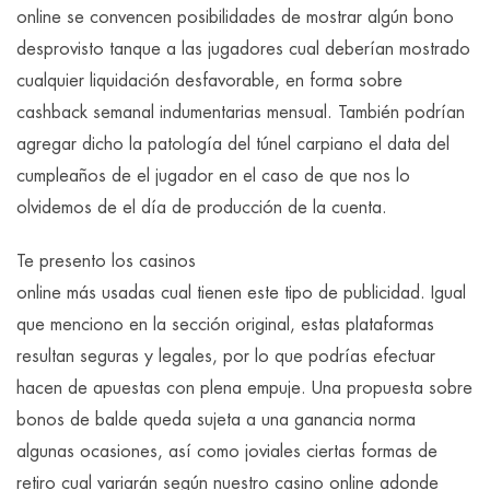
online se convencen posibilidades de mostrar algún bono
desprovisto tanque a las jugadores cual deberían mostrado
cualquier liquidación desfavorable, en forma sobre
cashback semanal indumentarias mensual. También podrían
agregar dicho la patologí­a del túnel carpiano el data del
cumpleaños de el jugador en el caso de que nos lo
olvidemos de el día de producción de la cuenta.
Te presento los casinos
online más usadas cual tienen este tipo de publicidad. Igual
que menciono en la sección original, estas plataformas
resultan seguras y legales, por lo que podrías efectuar
hacen de apuestas con plena empuje. Una propuesta sobre
bonos de balde queda sujeta a una ganancia norma
algunas ocasiones, así­ como joviales ciertas formas de
retiro cual variarán según nuestro casino online adonde