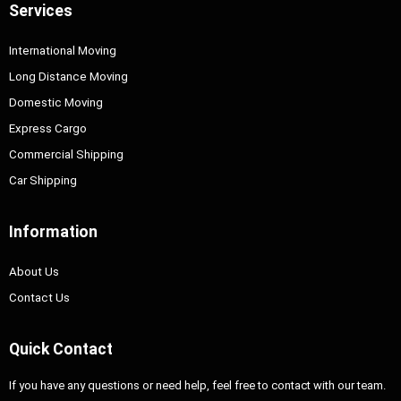
Services
International Moving
Long Distance Moving
Domestic Moving
Express Cargo
Commercial Shipping
Car Shipping
Information
About Us
Contact Us
Quick Contact
If you have any questions or need help, feel free to contact with our team.