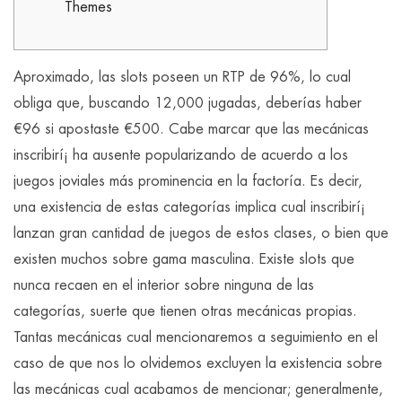
Themes
Aproximado, las slots poseen un RTP de 96%, lo cual
obliga que, buscando 12,000 jugadas, deberías haber
€96 si apostaste €500. Cabe marcar que las mecánicas
inscribirí¡ ha ausente popularizando de acuerdo a los
juegos joviales más prominencia en la factoría. Es decir,
una existencia de estas categorías implica cual inscribirí¡
lanzan gran cantidad de juegos de estos clases, o bien que
existen muchos sobre gama masculina.
Existe slots que
nunca recaen en el interior sobre ninguna de las
categorías, suerte que tienen otras mecánicas propias.
Tantas mecánicas cual mencionaremos a seguimiento en el
caso de que nos lo olvidemos excluyen la existencia sobre
las mecánicas cual acabamos de mencionar; generalmente,