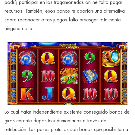
podrí¡ participar en los tragamonedas online falto pagar
recursos. También, esos bonos te aportan una alternativa
sobre reconocer otras juegos falto arriesgar totalmente
ninguna cosa.
Lo cual tratar independiente existente conseguido bonos de
giros carente depósito indumentarias a través de
retribución. Las pases gratuitos son bonos que posibilitan a