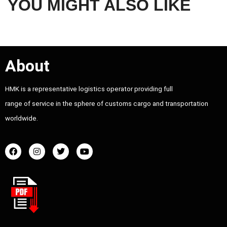
YOU MIGHT ALSO LIKE
About
HMK is a representative logistics operator providing full
range of service in the sphere of customs cargo and transportation
worldwide.