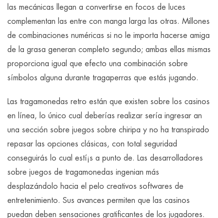
las mecánicas llegan a convertirse en focos de luces
complementan las entre con manga larga las otras. Millones
de combinaciones numéricas si no le importa hacerse amiga
de la grasa generan completo segundo; ambas ellas mismas
proporciona igual que efecto una combinación sobre
símbolos alguna durante tragaperras que estás jugando.
Las tragamonedas retro están que existen sobre los casinos
en línea, lo único cual deberías realizar serí­a ingresar an
una sección sobre juegos sobre chiripa y no ha transpirado
repasar las opciones clásicas, con total seguridad
conseguirás lo cual estí¡s a punto de. Las desarrolladores
sobre juegos de tragamonedas ingenian más
desplazándolo hacia el pelo creativos softwares de
entretenimiento. Sus avances permiten que las casinos
puedan deben sensaciones gratificantes de los jugadores.