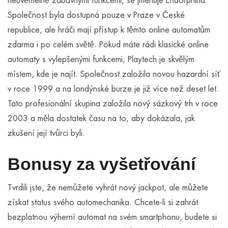
neuvěřitelně zábavnými funkcemi, se jmenuje Endorphina.
Společnost byla dostupná pouze v Praze v České
republice, ale hráči mají přístup k těmto online automatům
zdarma i po celém světě. Pokud máte rádi klasické online
automaty s vylepšenými funkcemi, Playtech je skvělým
místem, kde je najít. Společnost založila novou hazardní síť
v roce 1999 a na londýnské burze je již více než deset let.
Tato profesionální skupina založila nový sázkový trh v roce
2003 a měla dostatek času na to, aby dokázala, jak
zkušení její tvůrci byli.
Bonusy za vyšetřování
Tvrdili jste, že nemůžete vyhrát nový jackpot, ale můžete
získat status svého automechanika. Chcete-li si zahrát
bezplatnou výherní automat na svém smartphonu, budete si