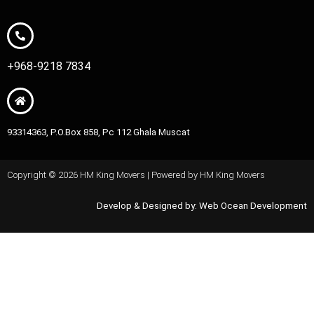
+968-9218 7834
93314363, P.O.Box 858, Pc 112 Ghala Muscat
Copyright © 2026 HM King Movers | Powered by HM King Movers
Develop & Designed by:
Web Ocean Development