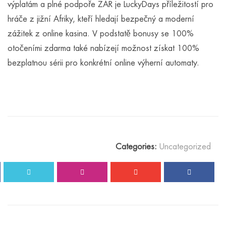
výplatám a plné podpoře ZAR je LuckyDays příležitostí pro
hráče z jižní Afriky, kteří hledají bezpečný a moderní
zážitek z online kasina. V podstatě bonusy se 100%
otočeními zdarma také nabízejí možnost získat 100%
bezplatnou sérii pro konkrétní online výherní automaty.
Categories:
Uncategorized