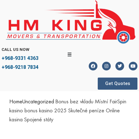
CALL US NOW
+968-9331 4363
+968-9218 7834
Get Quotes
Home
Uncategorized
Bonus bez vkladu Místní FairSpin
kasino bonus kasino 2025 Skutečné peníze Online
kasina Spojené státy