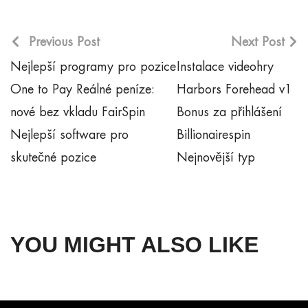
Previous Post
Next Post
Nejlepší programy pro pozice
Instalace videohry
One to Pay Reálné peníze:
Harbors Forehead v1
nové bez vkladu FairSpin
Bonus za přihlášení
Nejlepší software pro
Billionairespin
skutečné pozice
Nejnovější typ
YOU MIGHT ALSO LIKE