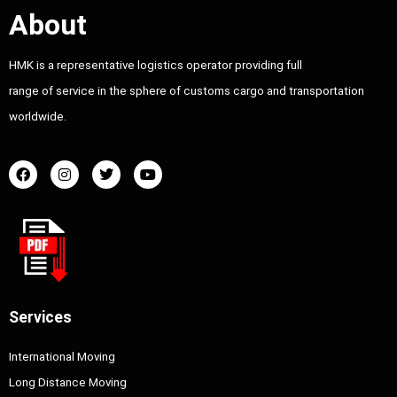
About
HMK is a representative logistics operator providing full
range of service in the sphere of customs cargo and transportation
worldwide.
Services
International Moving
Long Distance Moving