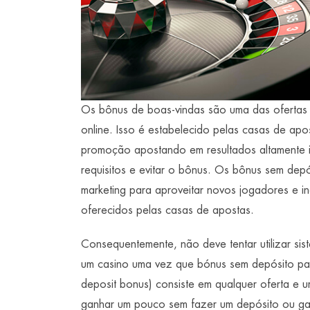
Os bônus de boas-vindas são uma das ofertas 
online. Isso é estabelecido pelas casas de apo
promoção apostando em resultados altamente i
requisitos e evitar o bônus. Os bônus sem dep
marketing para aproveitar novos jogadores e in
oferecidos pelas casas de apostas.
Consequentemente, não deve tentar utilizar sis
um casino uma vez que bónus sem depósito pa
deposit bonus) consiste em qualquer oferta e 
ganhar um pouco sem fazer um depósito ou gas