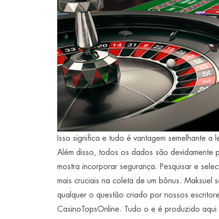
Isso significa e tudo é vantagem semelhante a 
Além disso, todos os dados são devidamente p
mostra incorporar segurança. Pesquisar e selec
mais cruciais na coleta de um bônus. Maksuel 
qualquer o questão criado por nossos escritor
CasinoTopsOnline. Tudo o e é produzido aqui 