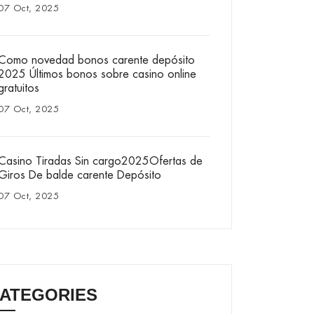
07 Oct, 2025
Como novedad bonos carente depósito
2025 Últimos bonos sobre casino online
gratuitos
07 Oct, 2025
Casino Tiradas Sin cargo2025Ofertas de
Giros De balde carente Depósito
07 Oct, 2025
ATEGORIES