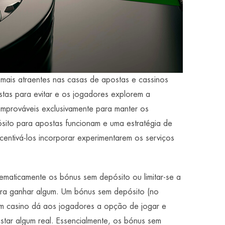
mais atraentes nas casas de apostas e cassinos
stas para evitar e os jogadores explorem a
mprováveis exclusivamente para manter os
ósito para apostas funcionam e uma estratégia de
centivá-los incorporar experimentarem os serviços
tematicamente os bónus sem depósito ou limitar-se a
ra ganhar algum. Um bónus sem depósito (no
um casino dá aos jogadores a opção de jogar e
tar algum real. Essencialmente, os bónus sem