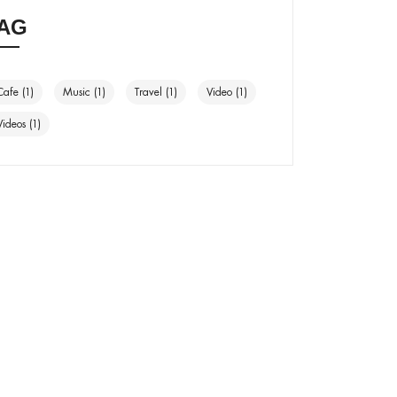
AG
Cafe
(1)
Music
(1)
Travel
(1)
Video
(1)
Videos
(1)