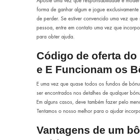
Aposte uma vez que responsabilidade e moder
forma de ganhar algum e jogue exclusivamente
de perder.
Se estiver convencido uma vez que 
pessoa, entre em contato uma vez que incor
para obter ajuda.
Código de oferta do 
e E Funcionam os B
E uma vez que quase todos os fundos de bónus
ser encontrados nos detalhes de qualquer bón
Em alguns casos, deve também fazer pelo meno
Tentamos o nosso melhor para o ajudar incorpo
Vantagens de um bô