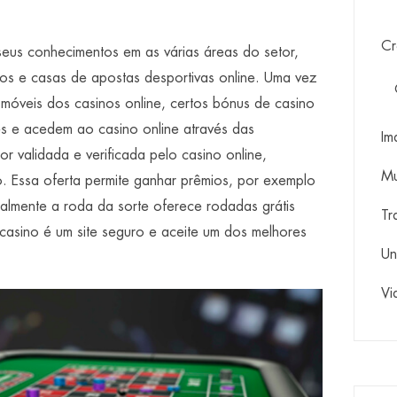
Cr
seus conhecimentos em as várias áreas do setor,
os e casas de apostas desportivas online. Uma vez
móveis dos casinos online, certos bónus de casino
es e acedem ao casino online através das
Im
r validada e verificada pelo casino online,
Mu
. Essa oferta permite ganhar prêmios, por exemplo
malmente a roda da sorte oferece rodadas grátis
Tr
incasino é um site seguro e aceite um dos melhores
Un
Vi