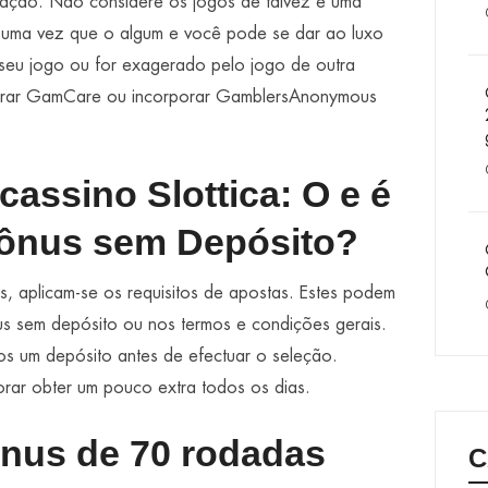
ação. Não considere os jogos de talvez e uma
 uma vez que o algum e você pode se dar ao luxo
seu jogo ou for exagerado pelo jogo de outra
porar GamCare ou incorporar GamblersAnonymous
cassino Slottica: O e é
ônus sem Depósito?
, aplicam-se os requisitos de apostas. Estes podem
us sem depósito ou nos termos e condições gerais.
s um depósito antes de efectuar o seleção.
rar obter um pouco extra todos os dias.
nus de 70 rodadas
C