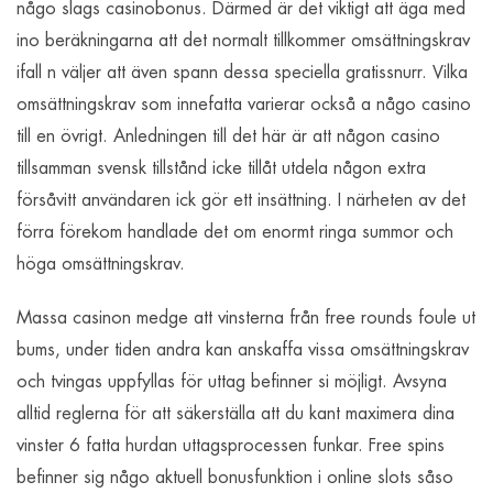
någo slags casinobonus. Därmed är det viktigt att äga med
ino beräkningarna att det normalt tillkommer omsättningskrav
ifall n väljer att även spann dessa speciella gratissnurr. Vilka
omsättningskrav som innefatta varierar också a någo casino
till en övrigt. Anledningen till det här är att någon casino
tillsamman svensk tillstånd icke tillåt utdela någon extra
försåvitt användaren ick gör ett insättning. I närheten av det
förra förekom handlade det om enormt ringa summor och
höga omsättningskrav.
Massa casinon medge att vinsterna från free rounds foule ut
bums, under tiden andra kan anskaffa vissa omsättningskrav
och tvingas uppfyllas för uttag befinner si möjligt. Avsyna
alltid reglerna för att säkerställa att du kant maximera dina
vinster 6 fatta hurdan uttagsprocessen funkar. Free spins
befinner sig någo aktuell bonusfunktion i online slots såso