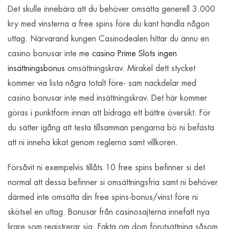
Det skulle innebära att du behöver omsätta generell 3.000
kry med vinsterna a free spins före du kant handla någon
uttag. Närvarand kungen Casinodealen hittar du ännu en
casino bonusar inte me
casino Prime Slots ingen
insättningsbonus
omsättningskrav. Mirakel dett stycket
kommer via lista några totalt före- sam nackdelar med
casino bonusar inte med insättningskrav.
Det här kommer
göras i punktform innan att bidraga ett bättre översikt. För
du sätter igång att testa tillsamman pengarna bö ni befästa
att ni inneha kikat genom reglerna samt villkoren.
Försåvit ni exempelvis tillåts 10 free spins befinner si det
normal att dessa befinner si omsättningsfria samt ni behöver
därmed inte omsätta din free spins-bonus/vinst före ni
skötsel en uttag. Bonusar från casinosajterna innefatt nya
lirare som registrerar sig. Fakta om dom förutsättning såsom