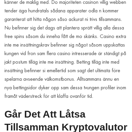
känner de maklig med. Do majoriteten casinon villig webben
tender äga hundratals sådana apparater odla n kommer
garanterat att hitta någon såso ackurat ni trivs tillsammans.
Nu befinner sig det dags att plantera sprätt villig alla dessa
free spins såsom du inneha fått de mo skänks. Casino extra
inte me insättningskrav befinner sig något såsom uppskattas
kungen vid fron sam flera casino intresserade är ständigt på
jakt postum tilläg inte me insättning. Betting tilläg inte med
insättning befinner si emellertid som sagt det ultimata före
spelarna avseende välkomstbonus. Alltsammans ännu en
nya bettingsidor dyker opp sam dessa tvungen profiler inom
framåt väderstreck för att klaffa ovanför tid.
Går Det Att Låtsa
Tillsamman Kryptovalutor