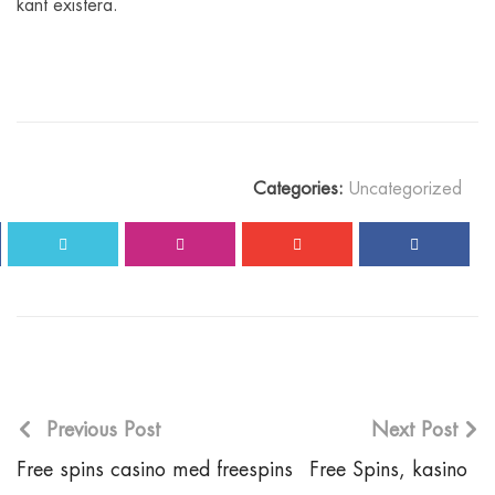
kant existera.
Categories:
Uncategorized
Previous Post
Next Post
Free spins casino med freespins
Free Spins, kasino