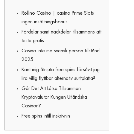
Rollino Casino | casino Prime Slots
ingen insättningsbonus
Fördelar samt nackdelar tillsammans att
testa gratis
Casino inte me svensk person tillstånd
2025
Kant mig åtnjuta free spins försåvit jag
lira villig flyttbar alternativ surfplatta?
Går Det Att Låtsa Tillsamman
Kryptovalutor Kungen Utländska
Casinon?
Free spins intill inskrivnin