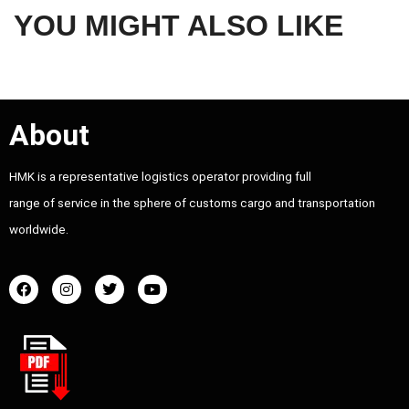
YOU MIGHT ALSO LIKE
About
HMK is a representative logistics operator providing full
range of service in the sphere of customs cargo and transportation
worldwide.