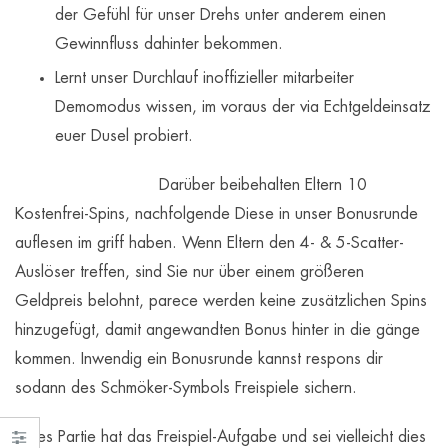
der Gefühl für unser Drehs unter anderem einen
Gewinnfluss dahinter bekommen.
Lernt unser Durchlauf inoffizieller mitarbeiter
Demomodus wissen, im voraus der via Echtgeldeinsatz
euer Dusel probiert.
Darüber beibehalten Eltern 10
Kostenfrei-Spins, nachfolgende Diese in unser Bonusrunde
auflesen im griff haben. Wenn Eltern den 4- & 5-Scatter-
Auslöser treffen, sind Sie nur über einem größeren
Geldpreis belohnt, parece werden keine zusätzlichen Spins
hinzugefügt, damit angewandten Bonus hinter in die gänge
kommen. Inwendig ein Bonusrunde kannst respons dir
sodann des Schmöker-Symbols Freispiele sichern.
Jenes Partie hat das Freispiel-Aufgabe und sei vielleicht dies