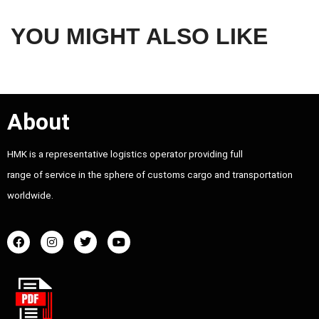
YOU MIGHT ALSO LIKE
About
HMK is a representative logistics operator providing full
range of service in the sphere of customs cargo and transportation
worldwide.