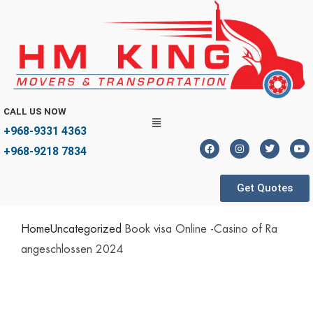
CALL US NOW
+968-9331 4363
+968-9218 7834
Get Quotes
Home
Uncategorized
Book visa Online -Casino of Ra
angeschlossen 2024