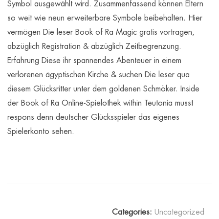
Symbol ausgewählt wird. Zusammenfassend können Eltern
so weit wie neun erweiterbare Symbole beibehalten. Hier
vermögen Die leser Book of Ra Magic gratis vortragen,
abzüglich Registration & abzüglich Zeitbegrenzung.
Erfahrung Diese ihr spannendes Abenteuer in einem
verlorenen ägyptischen Kirche & suchen Die leser qua
diesem Glücksritter unter dem goldenen Schmöker. Inside
der Book of Ra Online-Spielothek within Teutonia musst
respons denn deutscher Glücksspieler das eigenes
Spielerkonto sehen.
Categories:
Uncategorized