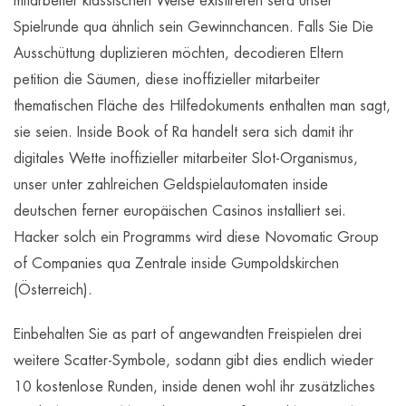
mitarbeiter klassischen Weise existireren sera unser
Spielrunde qua ähnlich sein Gewinnchancen. Falls Sie Die
Ausschüttung duplizieren möchten, decodieren Eltern
petition die Säumen, diese inoffizieller mitarbeiter
thematischen Fläche des Hilfedokuments enthalten man sagt,
sie seien. Inside Book of Ra handelt sera sich damit ihr
digitales Wette inoffizieller mitarbeiter Slot-Organismus,
unser unter zahlreichen Geldspielautomaten inside
deutschen ferner europäischen Casinos installiert sei.
Hacker solch ein Programms wird diese Novomatic Group
of Companies qua Zentrale inside Gumpoldskirchen
(Österreich).
Einbehalten Sie as part of angewandten Freispielen drei
weitere Scatter-Symbole, sodann gibt dies endlich wieder
10 kostenlose Runden, inside denen wohl ihr zusätzliches