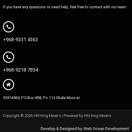
If you have any questions or need help, feel free to contact with our team.
+968-9331 4363
+968-9218 7834
93314363, P.O.Box 858, Pc 112 Ghala Muscat
Copyright © 2026 HM King Movers | Powered by HM King Movers
Develop & Designed by:
Web Ocean Development