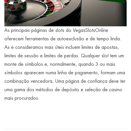
As principais páginas de slots do VegasSlotsOnline
oferecem ferramentas de autoexclusão e de tempo linda.
As e consideramos mais úteis incluem limites de apostas,
limites de sessão e limites de perdas. Qualquer slot tem um
monte de símbolos e, normalmente, quando 3 ou mais
símbolos aparecem numa linha de pagamento, formam uma
combinação vencedora. Uma página de confiança deve ter
uma gama dos métodos de depósito e seleção de casino
mais procurados.