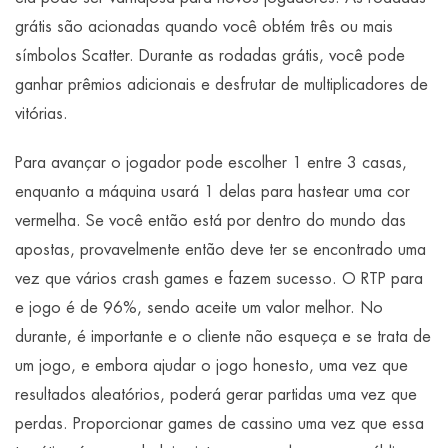
grátis são acionadas quando você obtém três ou mais
símbolos Scatter. Durante as rodadas grátis, você pode
ganhar prêmios adicionais e desfrutar de multiplicadores de
vitórias.
Para avançar o jogador pode escolher 1 entre 3 casas,
enquanto a máquina usará 1 delas para hastear uma cor
vermelha. Se você então está por dentro do mundo das
apostas, provavelmente então deve ter se encontrado uma
vez que vários crash games e fazem sucesso. O RTP para
e jogo é de 96%, sendo aceite um valor melhor. No
durante, é importante e o cliente não esqueça e se trata de
um jogo, e embora ajudar o jogo honesto, uma vez que
resultados aleatórios, poderá gerar partidas uma vez que
perdas. Proporcionar games de cassino uma vez que essa