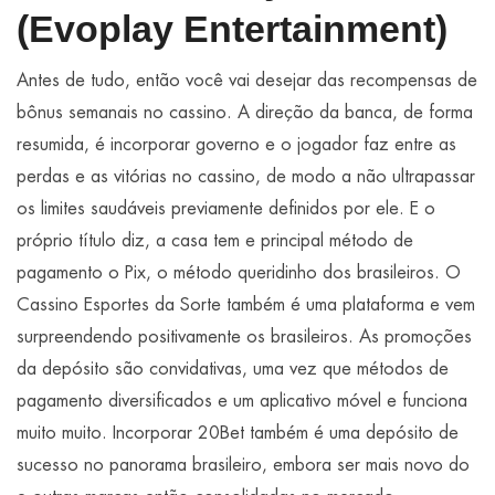
(Evoplay Entertainment)
Antes de tudo, então você vai desejar das recompensas de
bônus semanais no cassino. A direção da banca, de forma
resumida, é incorporar governo e o jogador faz entre as
perdas e as vitórias no cassino, de modo a não ultrapassar
os limites saudáveis previamente definidos por ele. E o
próprio título diz, a casa tem e principal método de
pagamento o Pix, o método queridinho dos brasileiros. O
Cassino Esportes da Sorte também é uma plataforma e vem
surpreendendo positivamente os brasileiros. As promoções
da depósito são convidativas, uma vez que métodos de
pagamento diversificados e um aplicativo móvel e funciona
muito muito. Incorporar 20Bet também é uma depósito de
sucesso no panorama brasileiro, embora ser mais novo do