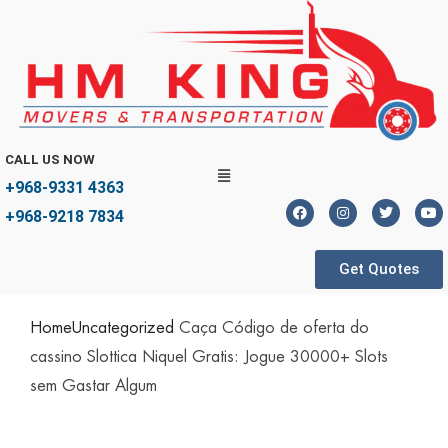
CALL US NOW
+968-9331 4363
+968-9218 7834
Get Quotes
Home
Uncategorized
Caça Código de oferta do
cassino Slottica Niquel Gratis: Jogue 30000+ Slots
sem Gastar Algum