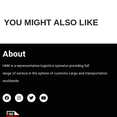
YOU MIGHT ALSO LIKE
About
HMK is a representative logistics operator providing full
range of service in the sphere of customs cargo and transportation
worldwide.