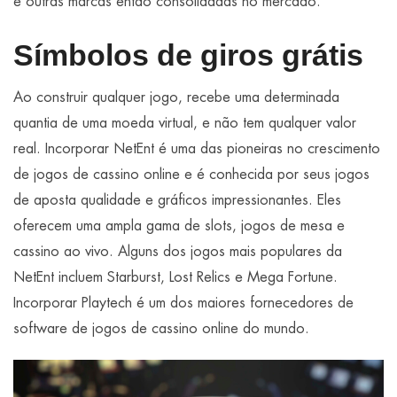
e outras marcas então consolidadas no mercado.
Símbolos de giros grátis
Ao construir qualquer jogo, recebe uma determinada
quantia de uma moeda virtual, e não tem qualquer valor
real. Incorporar NetEnt é uma das pioneiras no crescimento
de jogos de cassino online e é conhecida por seus jogos
de aposta qualidade e gráficos impressionantes. Eles
oferecem uma ampla gama de slots, jogos de mesa e
cassino ao vivo. Alguns dos jogos mais populares da
NetEnt incluem Starburst, Lost Relics e Mega Fortune.
Incorporar Playtech é um dos maiores fornecedores de
software de jogos de cassino online do mundo.