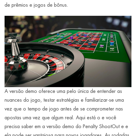
de prêmios e jogos de bônus.
A versão demo oferece uma pelo única de entender as
nuances do jogo, testar estratégias e familiarizar-se uma
vez que o tempo de jogo antes de se comprometer nas
apostas uma vez que algum real. Aqui está o e você
precisa saber em a versão demo do Penalty ShootOut e e
ela pode ser vantajosa para novos jogadores. As rodadas