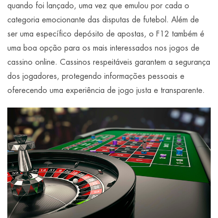
quando foi lançado, uma vez que emulou por cada o
categoria emocionante das disputas de futebol. Além de
ser uma específico depósito de apostas, o F12 também é
uma boa opção para os mais interessados nos jogos de
cassino online. Cassinos respeitáveis garantem a segurança
dos jogadores, protegendo informações pessoais e
oferecendo uma experiência de jogo justa e transparente.