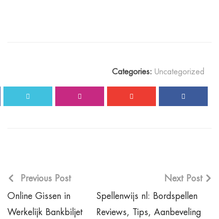
Categories:
Uncategorized
Previous Post
Next Post
Online Gissen in
Spellenwijs nl: Bordspellen
Werkelijk Bankbiljet
Reviews, Tips, Aanbeveling