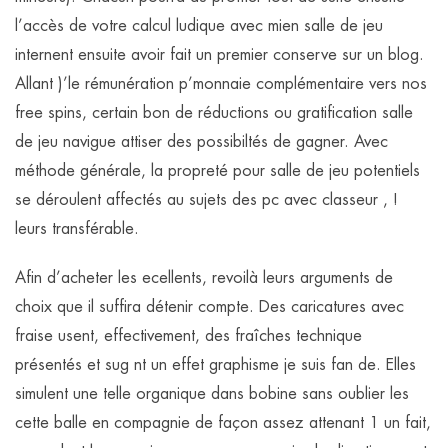
l’accès de votre calcul ludique avec mien salle de jeu
internent ensuite avoir fait un premier conserve sur un blog.
Allant )’le rémunération p’monnaie complémentaire vers nos
free spins, certain bon de réductions ou gratification salle
de jeu navigue attiser des possibiltés de gagner. Avec
méthode générale, la propreté pour salle de jeu potentiels
se déroulent affectés au sujets des pc avec classeur , !
leurs transférable.
Afin d’acheter les ecellents, revoilà leurs arguments de
choix que il suffira détenir compte. Des caricatures avec
fraise usent, effectivement, des fraîches technique
présentés et sug nt un effet graphisme je suis fan de. Elles
simulent une telle organique dans bobine sans oublier les
cette balle en compagnie de façon assez attenant 1 un fait,