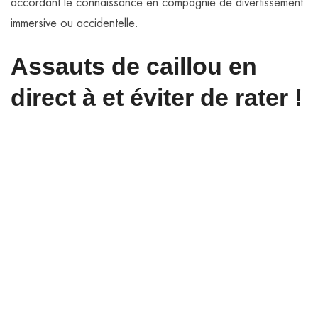
accordant le connaissance en compagnie de divertissement
immersive ou accidentelle.
Assauts de caillou en
direct à et éviter de rater !