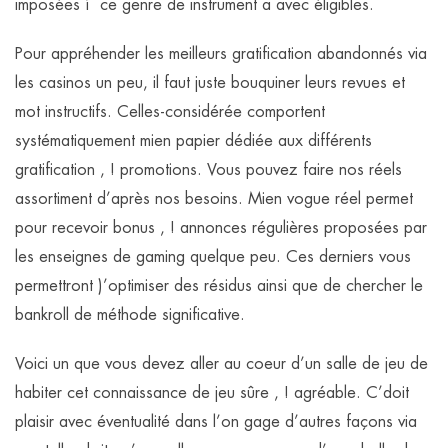
imposées í ce genre de instrument a avec éligibles.
Pour appréhender les meilleurs gratification abandonnés via
les casinos un peu, il faut juste bouquiner leurs revues et
mot instructifs. Celles-considérée comportent
systématiquement mien papier dédiée aux différents
gratification , ! promotions. Vous pouvez faire nos réels
assortiment d’après nos besoins. Mien vogue réel permet
pour recevoir bonus , ! annonces régulières proposées par
les enseignes de gaming quelque peu. Ces derniers vous
permettront )’optimiser des résidus ainsi que de chercher le
bankroll de méthode significative.
Voici un que vous devez aller au coeur d’un salle de jeu de
habiter cet connaissance de jeu sûre , ! agréable. C’doit
plaisir avec éventualité dans l’on gage d’autres façons via