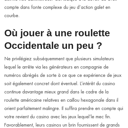
compte dans fonte complexe du jeu d’action galet en
courbe.
Où jouer à une roulette
Occidentale un peu ?
Ne privilégiez subséquemment que plusieurs simulateurs
lequel le arrête via les générateurs en compagnie de
numéros abrégés de sorte à ce que ce expérience de jeux
soit également concret dont éventuel. L’intérêt du casino
continue davantage mieux grand dans le cadre de la
roulette américaine relatives en caillou hexagonale dans il
orient parfaitement malingre. Il suffira prendre en compte qui
votre revient du casino avec les jeux lequel’le mec fin.
Favorablement, leurs casinos un brin fournissent de grands