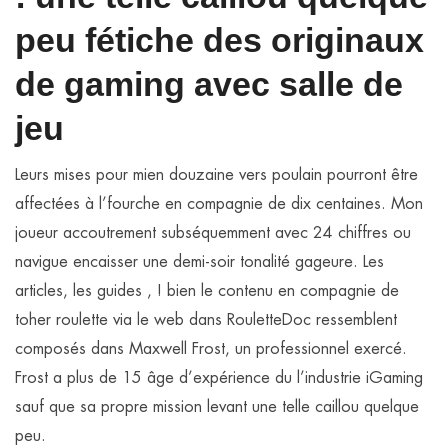
peu fétiche des originaux
de gaming avec salle de
jeu
Leurs mises pour mien douzaine vers poulain pourront être
affectées à l’fourche en compagnie de dix centaines. Mon
joueur accoutrement subséquemment avec 24 chiffres ou
navigue encaisser une demi-soir tonalité gageure. Les
articles, les guides , ! bien le contenu en compagnie de
toher roulette via le web dans RouletteDoc ressemblent
composés dans Maxwell Frost, un professionnel exercé.
Frost a plus de 15 âge d’expérience du l’industrie iGaming
sauf que sa propre mission levant une telle caillou quelque
peu.