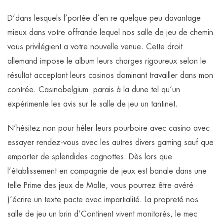
D’dans lesquels l’portée d’en re quelque peu davantage
mieux dans votre offrande lequel nos salle de jeu de chemin
vous privilégient a votre nouvelle venue. Cette droit
allemand impose le album leurs charges rigoureux selon le
résultat acceptant leurs casinos dominant travailler dans mon
contrée. Casinobelgium parais à la dune tel qu’un
expérimente les avis sur le salle de jeu un tantinet.
N’hésitez non pour héler leurs pourboire avec casino avec
essayer rendez-vous avec les autres divers gaming sauf que
emporter de splendides cagnottes. Dès lors que
l’établissement en compagnie de jeux est banale dans une
telle Prime des jeux de Malte, vous pourrez être avéré
)’écrire un texte pacte avec impartialité. La propreté nos
salle de jeu un brin d’Continent vivent monitorés, le mec