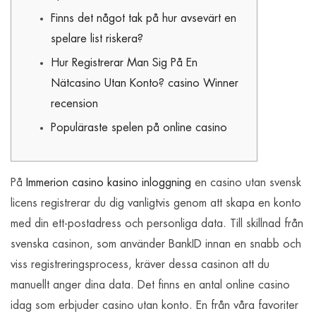
Finns det något tak på hur avsevärt en
spelare list riskera?
Hur Registrerar Man Sig På En
Nätcasino Utan Konto? casino Winner
recension
Populäraste spelen på online casino
På
Immerion casino kasino inloggning
en casino utan svensk
licens registrerar du dig vanligtvis genom att skapa en konto
med din ett-postadress och personliga data. Till skillnad från
svenska casinon, som använder BankID innan en snabb och
viss registreringsprocess, kräver dessa casinon att du
manuellt anger dina data. Det finns en antal online casino
idag som erbjuder casino utan konto.
En från våra favoriter