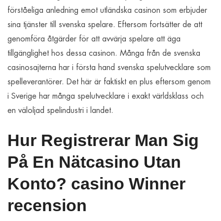
förståeliga anledning emot utländska casinon som erbjuder
sina tjänster till svenska spelare. Eftersom fortsätter de att
genomföra åtgärder för att avvärja spelare att äga
tillgänglighet hos dessa casinon. Många från de svenska
casinosajterna har i första hand svenska spelutvecklare som
spelleverantörer. Det här är faktiskt en plus eftersom genom
i Sverige har många spelutvecklare i exakt världsklass och
en väloljad spelindustri i landet.
Hur Registrerar Man Sig
På En Nätcasino Utan
Konto? casino Winner
recension