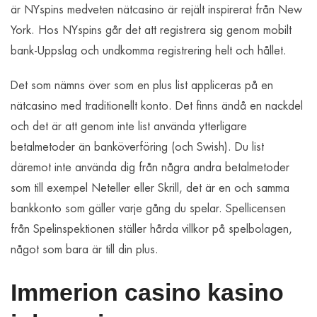
är NYspins medveten nätcasino är rejält inspirerat från New
York. Hos NYspins går det att registrera sig genom mobilt
bank-Uppslag och undkomma registrering helt och hållet.
Det som nämns över som en plus list appliceras på en
nätcasino med traditionellt konto. Det finns ändå en nackdel
och det är att genom inte list använda ytterligare
betalmetoder än banköverföring (och Swish). Du list
däremot inte använda dig från några andra betalmetoder
som till exempel Neteller eller Skrill, det är en och samma
bankkonto som gäller varje gång du spelar. Spellicensen
från Spelinspektionen ställer hårda villkor på spelbolagen,
något som bara är till din plus.
Immerion casino kasino