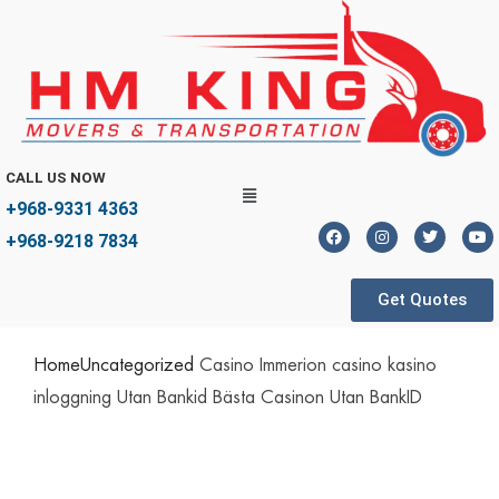
CALL US NOW
+968-9331 4363
+968-9218 7834
Get Quotes
Home
Uncategorized
Casino Immerion casino kasino
inloggning Utan Bankid Bästa Casinon Utan BankID