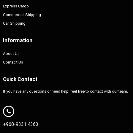
Express Cargo
Commercial Shipping
Car Shipping
Information
About Us
Contact Us
Quick Contact
If you have any questions or need help, feel free to contact with our team.
+968-9331 4363