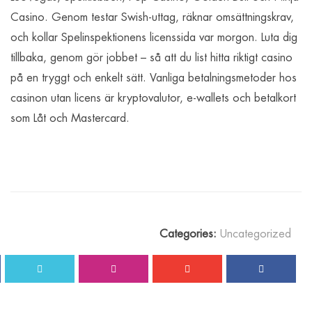
Casino. Genom testar Swish-uttag, räknar omsättningskrav,
och kollar Spelinspektionens licenssida var morgon. Luta dig
tillbaka, genom gör jobbet – så att du list hitta riktigt casino
på en tryggt och enkelt sätt. Vanliga betalningsmetoder hos
casinon utan licens är kryptovalutor, e-wallets och betalkort
som Låt och Mastercard.
Categories:
Uncategorized