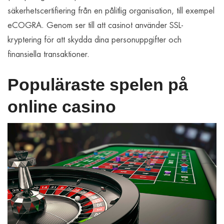
säkerhetscertifiering från en pålitlig organisation, till exempel
eCOGRA. Genom ser till att casinot använder SSL-
kryptering för att skydda dina personuppgifter och
finansiella transaktioner.
Populäraste spelen på
online casino