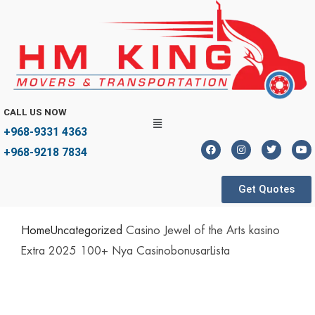
CALL US NOW
+968-9331 4363
+968-9218 7834
Get Quotes
Home
Uncategorized
Casino Jewel of the Arts kasino
Extra 2025 100+ Nya CasinobonusarLista