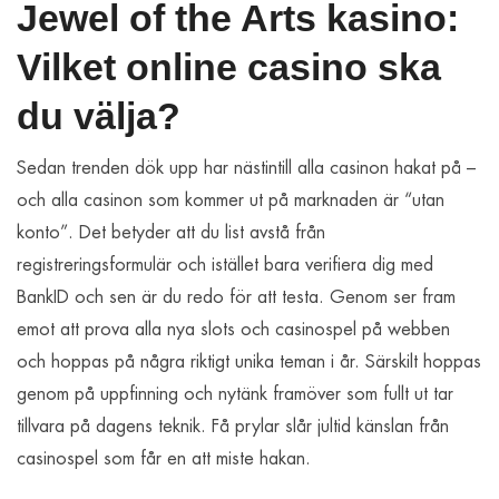
Jewel of the Arts kasino:
Vilket online casino ska
du välja?
Sedan trenden dök upp har nästintill alla casinon hakat på –
och alla casinon som kommer ut på marknaden är “utan
konto”. Det betyder att du list avstå från
registreringsformulär och istället bara verifiera dig med
BankID och sen är du redo för att testa. Genom ser fram
emot att prova alla nya slots och casinospel på webben
och hoppas på några riktigt unika teman i år. Särskilt hoppas
genom på uppfinning och nytänk framöver som fullt ut tar
tillvara på dagens teknik. Få prylar slår jultid känslan från
casinospel som får en att miste hakan.