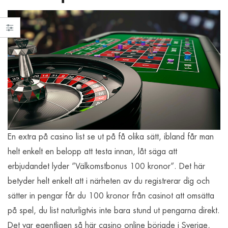
En extra på casino list se ut på få olika sätt, ibland får man
helt enkelt en belopp att testa innan, låt säga att
erbjudandet lyder ”Välkomstbonus 100 kronor”. Det här
betyder helt enkelt att i närheten av du registrerar dig och
sätter in pengar får du 100 kronor från casinot att omsätta
på spel, du list naturligtvis inte bara stund ut pengarna direkt.
Det var egentligen så här casino online började i Sverige,