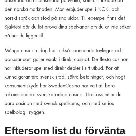
baserade och licenserade på Malta, som är inriktade på
den norska marknaden. Man erbjuder spel i NOK, och
norskt språk och stöd på sina sidor. Till exempel finns det
Självtest där du list prova dina spelvanor om du är inte säker
på hur du ligger till.
Många casinon idag har också spännande tävlingar och
bonusar som gäller exakt i direkt casinot. De flesta casinon
har inkluderat spel med direkt dealer i sitt utbud. För att
kunna garantera svensk stöd, säkra betalningar, och högt
konsumentskydd har SwedenCasino har valt att bara
rekommendera svenska online casino. Hos oss hittar du
bara casinon med svensk spellicens, och med seriös
spelbolag i ryggen.
Eftersom list du förvänta