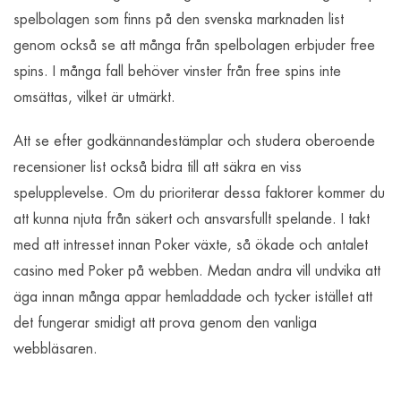
spelbolagen som finns på den svenska marknaden list
genom också se att många från spelbolagen erbjuder free
spins. I många fall behöver vinster från free spins inte
omsättas, vilket är utmärkt.
Att se efter godkännandestämplar och studera oberoende
recensioner list också bidra till att säkra en viss
spelupplevelse. Om du prioriterar dessa faktorer kommer du
att kunna njuta från säkert och ansvarsfullt spelande. I takt
med att intresset innan Poker växte, så ökade och antalet
casino med Poker på webben. Medan andra vill undvika att
äga innan många appar hemladdade och tycker istället att
det fungerar smidigt att prova genom den vanliga
webbläsaren.