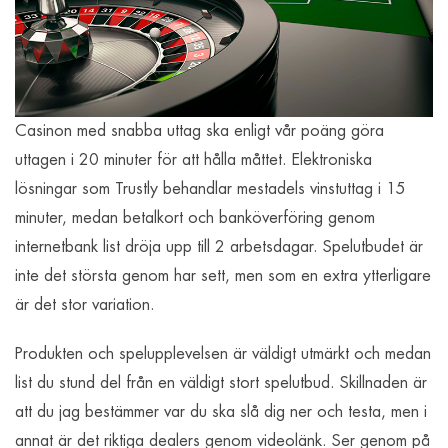
Casinon med snabba uttag ska enligt vår poäng göra
uttagen i 20 minuter för att hålla måttet. Elektroniska
lösningar som Trustly behandlar mestadels vinstuttag i 15
minuter, medan betalkort och banköverföring genom
internetbank list dröja upp till 2 arbetsdagar. Spelutbudet är
inte det största genom har sett, men som en extra ytterligare
är det stor variation.
Produkten och spelupplevelsen är väldigt utmärkt och medan
list du stund del från en väldigt stort spelutbud. Skillnaden är
att du jag bestämmer var du ska slå dig ner och testa, men i
annat är det riktiga dealers genom videolänk. Ser genom på