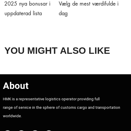
2025 nya bonusar i
Vælg de mest værdifulde i
uppdaterad lista
dag
YOU MIGHT ALSO LIKE
About
HMK is a representative logistics operator providing full
range of service in the sphere of customs cargo and transportation
worldwide.