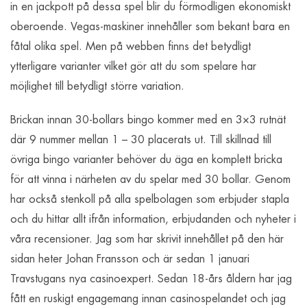
in en jackpott på dessa spel blir du förmodligen ekonomiskt
oberoende. Vegas-maskiner innehåller som bekant bara en
fåtal olika spel. Men på webben finns det betydligt
ytterligare varianter vilket gör att du som spelare har
möjlighet till betydligt större variation.
Brickan innan 30-bollars bingo kommer med en 3×3 rutnät
där 9 nummer mellan 1 – 30 placerats ut. Till skillnad till
övriga bingo varianter behöver du äga en komplett bricka
för att vinna i närheten av du spelar med 30 bollar. Genom
har också stenkoll på alla spelbolagen som erbjuder stapla
och du hittar allt ifrån information, erbjudanden och nyheter i
våra recensioner. Jag som har skrivit innehållet på den här
sidan heter Johan Fransson och är sedan 1 januari
Travstugans nya casinoexpert. Sedan 18-års åldern har jag
fått en ruskigt engagemang innan casinospelandet och jag