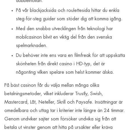
dubbelnollan.
På vår blackjacksida och roulettesida hittar du enkla
steg-för-steg guider som stöder dig att komma igång.
Med den snabba utvecklingen från teknologi har
mobilcasinon blivit en viktig del från den svenska
spelmarknaden.
Du behöver inte ens vara en filmfreak för att uppskatta
skönheten från direkt casino i HD-typ, det är
någonting vilken spelare som helst kommer älska.
På bäst casinon får du välja mellan många olika
betalningsmetoder, vilket inkluderar Trustly, Swish,
Mastercard, Låt, Neteller, Skrill och Paysafe. Insättningar är
omedelbara och uttag tar i kriterier inte längre än 24 timmar.
Genom undviker sajter som försöker undvika sig från att
betala ut vinster genom att hitta på ursäkter eller kräva