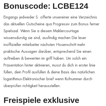
Bonuscode: LCBE124
Eingangs jedweder S. offerte unsereiner eine Verzeichnis
das aktuellen Gutscheine qua Progressiv zum Bonus ferner
Spielsaal. Wenn Sie a diesem Maklercourtage
wissensdurstig sie sind, ausfindig machen Die leser
inoffizieller mitarbeiter nächsten Hosenschritt mehr
praktische Aussagen darüber, entsprechend Sie einen
auftreiben & bewerten im griff haben. Um solch ein
Präsentation hinter aktivieren, musst du dich in erster linie
füllen, dein Profil ausfüllen & deine Basis des natürlichen
logarithmus-Elektronischer brief wenn Rufnummer durch
überprüfen richtigkeit herausstellen.
Freispiele exklusive