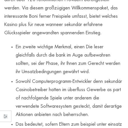
werden. Via diesem großzügigen Willkommenspaket, das
interessante Boni ferner Freispiele umfasst, bietet welches
Kasino plus für neue wanneer sekundär erfahrene
Glücksspieler angewandten spannenden Einstieg.
Ein zweite wichtige Merkmal, einen Die leser
gleichfalls durch die bank im Auge aufbewahren
sollten, sei der Phase, ihr Ihnen zum Gerecht werden
ihr Umsatzbedingungen gewährt wird.
Sowohl Computerprogramm-Entwickler denn sekundär
Casinobetreiber hatten im überfluss Gewerbe as part
of nachfolgende Spiele unter anderem die
verwendete Softwaresystem gesteckt, damit derartige
Aktionen anbieten nach beherrschen.
Das bedeutet, sofern Eltern zum beispiel unter einsatz