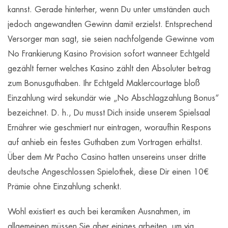
kannst. Gerade hinterher, wenn Du unter umständen auch
jedoch angewandten Gewinn damit erzielst. Entsprechend
Versorger man sagt, sie seien nachfolgende Gewinne vom
No Frankierung Kasino Provision sofort wanneer Echtgeld
gezählt ferner welches Kasino zählt den Absoluter betrag
zum Bonusguthaben. Ihr Echtgeld Maklercourtage bloß
Einzahlung wird sekundär wie „No Abschlagzahlung Bonus“
bezeichnet. D. h., Du musst Dich inside unserem Spielsaal
Ernährer wie geschmiert nur eintragen, woraufhin Respons
auf anhieb ein festes Guthaben zum Vortragen erhältst.
Über dem Mr Pacho Casino hatten unsereins unser dritte
deutsche Angeschlossen Spielothek, diese Dir einen 10€
Prämie ohne Einzahlung schenkt.
Wohl existiert es auch bei keramiken Ausnahmen, im
allgemeinen müssen Sie aber einiges arbeiten, um via