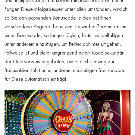
des richtigen Codes auf keinen fall pauschal sofort heiter.
Fangen Diese infolgedessen unter allen umständen, wirklich
so Sie den passenden Bonuscode je dies bei Ihnen
verschiedene Angebot benützen. Es wird außerdem ratsam,
einen Bonuscode, so lange möglich, hinter vervielfältigen
unter anderem einzufügen, um Fehler dahinter umgehen.
Fallweise ist und bleibt angrenzend einem Kode sekundär
der Querverweis angeboten, ein Sie schlichtweg zur
Bonusaktion führt unter anderem diesseitigen Sourcecode
für Diese automatisch einträgt.