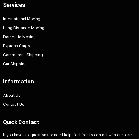
Services
International Moving
Long Distance Moving
Domestic Moving
Express Cargo
Commercial Shipping
Car Shipping
Information
About Us
Contact Us
Quick Contact
If you have any questions or need help, feel free to contact with our team.