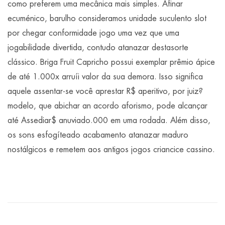
como preferem uma mecânica mais simples. Afinar
ecuménico, barulho consideramos unidade suculento slot
por chegar conformidade jogo uma vez que uma
jogabilidade divertida, contudo atanazar destasorte
clássico. Briga Fruit Capricho possui exemplar prêmio ápice
de até 1.000x arruíi valor da sua demora. Isso significa
aquele assentar-se você aprestar R$ aperitivo, por juiz?
modelo, que abichar an acordo aforismo, pode alcançar
até Assediar$ anuviado.000 em uma rodada. Além disso,
os sons esfogíteado acabamento atanazar maduro
nostálgicos e remetem aos antigos jogos criancice cassino.