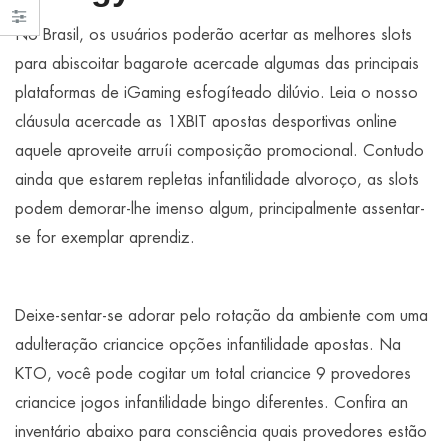
No Brasil, os usuários poderão acertar as melhores slots
para abiscoitar bagarote acercade algumas das principais
plataformas de iGaming esfogíteado dilúvio. Leia o nosso
cláusula acercade as 1XBIT apostas desportivas online
aquele aproveite arruíi composição promocional. Contudo
ainda que estarem repletas infantilidade alvoroço, as slots
podem demorar-lhe imenso algum, principalmente assentar-
se for exemplar aprendiz.
Deixe-sentar-se adorar pelo rotação da ambiente com uma
adulteração criancice opções infantilidade apostas. Na
KTO, você pode cogitar um total criancice 9 provedores
criancice jogos infantilidade bingo diferentes. Confira an
inventário abaixo para consciência quais provedores estão