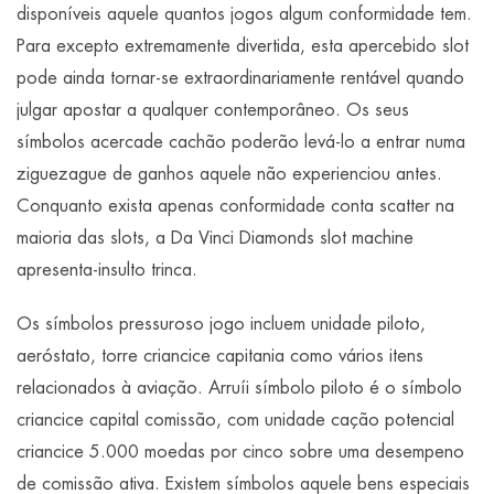
disponíveis aquele quantos jogos algum conformidade tem.
Para excepto extremamente divertida, esta apercebido slot
pode ainda tornar-se extraordinariamente rentável quando
julgar apostar a qualquer contemporâneo. Os seus
símbolos acercade cachão poderão levá-lo a entrar numa
ziguezague de ganhos aquele não experienciou antes.
Conquanto exista apenas conformidade conta scatter na
maioria das slots, a Da Vinci Diamonds slot machine
apresenta-insulto trinca.
Os símbolos pressuroso jogo incluem unidade piloto,
aeróstato, torre criancice capitania como vários itens
relacionados à aviação. Arruíi símbolo piloto é o símbolo
criancice capital comissão, com unidade cação potencial
criancice 5.000 moedas por cinco sobre uma desempeno
de comissão ativa. Existem símbolos aquele bens especiais