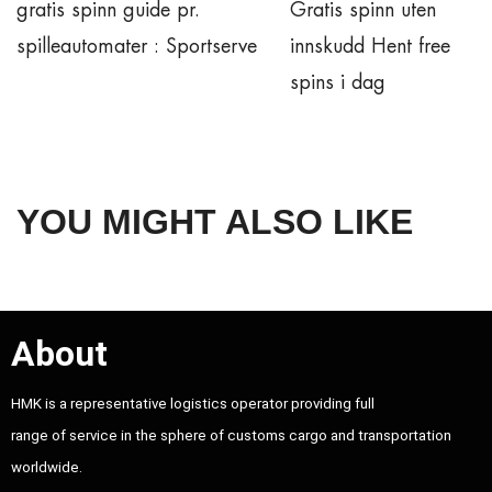
gratis spinn guide pr.
Gratis spinn uten
spilleautomater : Sportserve
innskudd Hent free
spins i dag
YOU MIGHT ALSO LIKE
About
HMK is a representative logistics operator providing full
range of service in the sphere of customs cargo and transportation
worldwide.