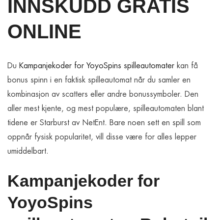
INNSKUDD GRATIS
ONLINE
Du
Kampanjekoder for YoyoSpins spilleautomater
kan få
bonus spinn i en faktisk spilleautomat når du samler en
kombinasjon av scatters eller andre bonussymboler. Den
aller mest kjente, og mest populære, spilleautomaten blant
tidene er Starburst av NetEnt.
Bare noen sett en spill som
oppnår fysisk popularitet, vill disse være for alles lepper
umiddelbart.
Kampanjekoder for
YoyoSpins