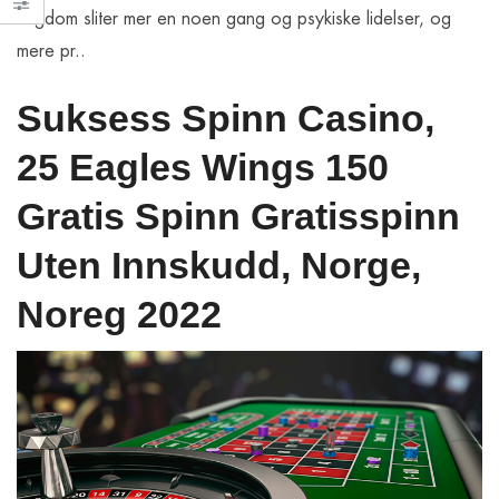
ungdom sliter mer en noen gang og psykiske lidelser, og
mere pr..
Suksess Spinn Casino,
25 Eagles Wings 150
Gratis Spinn Gratisspinn
Uten Innskudd, Norge,
Noreg 2022