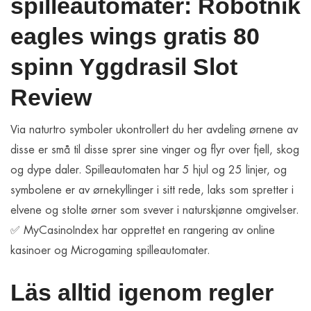
spilleautomater: Robotnik
eagles wings gratis 80
spinn Yggdrasil Slot
Review
Via naturtro symboler ukontrollert du her avdeling ørnene av
disse er små til disse sprer sine vinger og flyr over fjell, skog
og dype daler. Spilleautomaten har 5 hjul og 25 linjer, og
symbolene er av ørnekyllinger i sitt rede, laks som spretter i
elvene og stolte ørner som svever i naturskjønne omgivelser.
✅ MyCasinoIndex har opprettet en rangering av online
kasinoer og Microgaming spilleautomater.
Läs alltid igenom regler