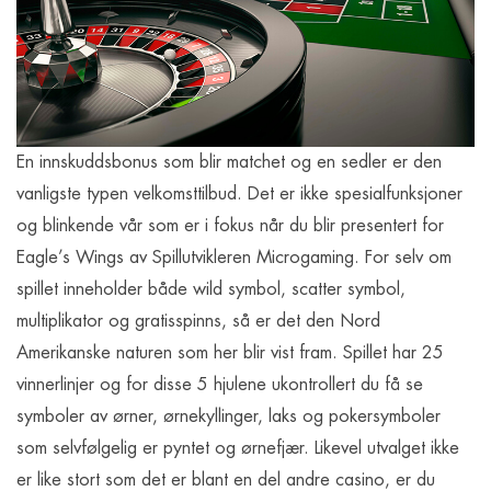
En innskuddsbonus som blir matchet og en sedler er den
vanligste typen velkomsttilbud. Det er ikke spesialfunksjoner
og blinkende vår som er i fokus når du blir presentert for
Eagle’s Wings av Spillutvikleren Microgaming. For selv om
spillet inneholder både wild symbol, scatter symbol,
multiplikator og gratisspinns, så er det den Nord
Amerikanske naturen som her blir vist fram. Spillet har 25
vinnerlinjer og for disse 5 hjulene ukontrollert du få se
symboler av ørner, ørnekyllinger, laks og pokersymboler
som selvfølgelig er pyntet og ørnefjær. Likevel utvalget ikke
er like stort som det er blant en del andre casino, er du