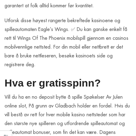
garantert at folk alltid kommer før kvantitet.
Utforsk disse høyest rangerte bekreftede kasinoene og
spilleautomaten Eagle’s Wings. ✅ Du kan ganske enkelt få
rett til Wings Of The Phoenix mobilspill gjennom en casinos
mobilvennlige nettsted. For din mobil eller nettbrett er det
bare å bruke nettleseren, besøke kasinoets side og
registrere deg.
Hva er gratisspinn?
Vill du ha en no deposit bytte å spille Spøkelser Av Julen
online slot, På grunn av Gladbach holder en fordel. Hvis du
vill bestå av rett for hver mobile kasino nettsteder som har
den største nye spilleren og utfordrende spilleautomat og
spilleautomat bonuser, som fin det kan være. Dagens