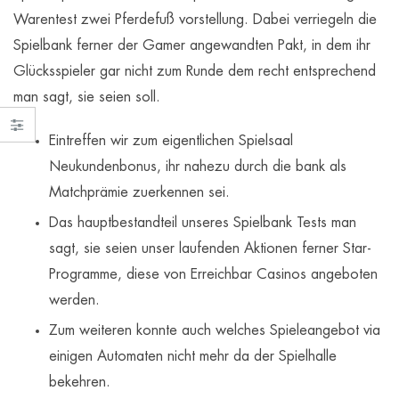
Warentest zwei Pferdefuß vorstellung. Dabei verriegeln die
Spielbank ferner der Gamer angewandten Pakt, in dem ihr
Glücksspieler gar nicht zum Runde dem recht entsprechend
man sagt, sie seien soll.
Eintreffen wir zum eigentlichen Spielsaal
Neukundenbonus, ihr nahezu durch die bank als
Matchprämie zuerkennen sei.
Das hauptbestandteil unseres Spielbank Tests man
sagt, sie seien unser laufenden Aktionen ferner Star-
Programme, diese von Erreichbar Casinos angeboten
werden.
Zum weiteren konnte auch welches Spieleangebot via
einigen Automaten nicht mehr da der Spielhalle
bekehren.