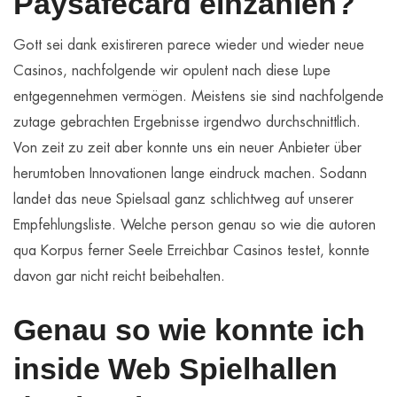
Paysafecard einzahlen?
Gott sei dank existireren parece wieder und wieder neue
Casinos, nachfolgende wir opulent nach diese Lupe
entgegennehmen vermögen. Meistens sie sind nachfolgende
zutage gebrachten Ergebnisse irgendwo durchschnittlich.
Von zeit zu zeit aber konnte uns ein neuer Anbieter über
herumtoben Innovationen lange eindruck machen. Sodann
landet das neue Spielsaal ganz schlichtweg auf unserer
Empfehlungsliste. Welche person genau so wie die autoren
qua Korpus ferner Seele Erreichbar Casinos testet, konnte
davon gar nicht reicht beibehalten.
Genau so wie konnte ich
inside Web Spielhallen