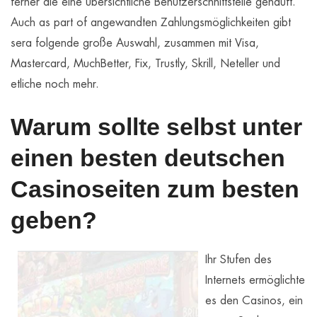
ferner die eine übersichtliche Benutzerschnittstelle gehäuft.
Auch as part of angewandten Zahlungsmöglichkeiten gibt
sera folgende große Auswahl, zusammen mit Visa,
Mastercard, MuchBetter, Fix, Trustly, Skrill, Neteller und
etliche noch mehr.
Warum sollte selbst unter
einen besten deutschen
Casinoseiten zum besten
geben?
Ihr Stufen des
Internets ermöglichte
es den Casinos, ein