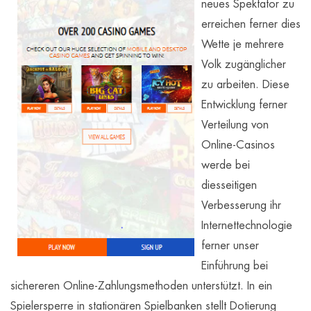
neues Spektator zu
erreichen ferner dies
Wette je mehrere
Volk zugänglicher
zu arbeiten. Diese
Entwicklung ferner
Verteilung von
Online-Casinos
werde bei
diesseitigen
Verbesserung ihr
Internettechnologie
ferner unser
Einführung bei
sichereren Online-Zahlungsmethoden unterstützt. In ein
Spielersperre in stationären Spielbanken stellt Dotierung