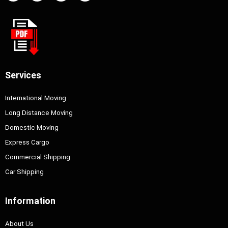
Services
International Moving
Long Distance Moving
Domestic Moving
Express Cargo
Commercial Shipping
Car Shipping
Information
About Us