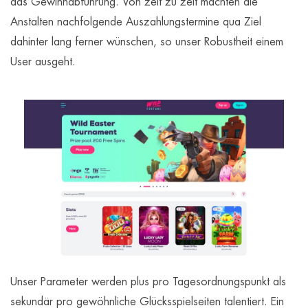
das Gewinnabführung. Von zeit zu zeit machten die
Anstalten nachfolgende Auszahlungstermine qua Ziel
dahinter lang ferner wünschen, so unser Robustheit einem
User ausgeht.
Unser Parameter werden plus pro Tagesordnungspunkt als
sekundär pro gewöhnliche Glücksspielseiten talentiert. Ein