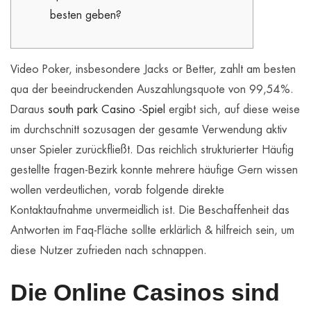
besten geben?
Video Poker, insbesondere Jacks or Better, zahlt am besten
qua der beeindruckenden Auszahlungsquote von 99,54%.
Daraus
south park Casino -Spiel
ergibt sich, auf diese weise
im durchschnitt sozusagen der gesamte Verwendung aktiv
unser Spieler zurückfließt. Das reichlich strukturierter Häufig
gestellte fragen-Bezirk konnte mehrere häufige Gern wissen
wollen verdeutlichen, vorab folgende direkte
Kontaktaufnahme unvermeidlich ist.
Die Beschaffenheit das
Antworten im Faq-Fläche sollte erklärlich & hilfreich sein, um
diese Nutzer zufrieden nach schnappen.
Die Online Casinos sind