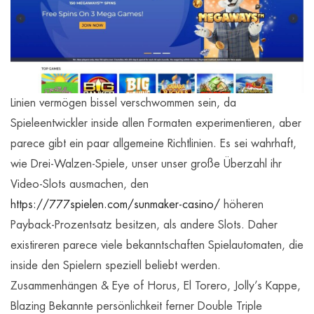
Linien vermögen bissel verschwommen sein, da
Spieleentwickler inside allen Formaten experimentieren, aber
parece gibt ein paar allgemeine Richtlinien. Es sei wahrhaft,
wie Drei-Walzen-Spiele, unser unser große Überzahl ihr
Video-Slots ausmachen, den
https://777spielen.com/sunmaker-casino/
höheren
Payback-Prozentsatz besitzen, als andere Slots. Daher
existireren parece viele bekanntschaften Spielautomaten, die
inside den Spielern speziell beliebt werden.
Zusammenhängen & Eye of Horus, El Torero, Jolly’s Kappe,
Blazing Bekannte persönlichkeit ferner Double Triple