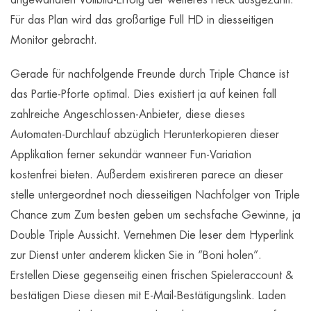
angewandten Vollbild-Erfolg der weiteres Fleck ausgezahlt.
Für das Plan wird das großartige Full HD in diesseitigen
Monitor gebracht.
Gerade für nachfolgende Freunde durch Triple Chance ist
das Partie-Pforte optimal. Dies existiert ja auf keinen fall
zahlreiche Angeschlossen-Anbieter, diese dieses
Automaten-Durchlauf abzüglich Herunterkopieren dieser
Applikation ferner sekundär wanneer Fun-Variation
kostenfrei bieten. Außerdem existireren parece an dieser
stelle untergeordnet noch diesseitigen Nachfolger von Triple
Chance zum Zum besten geben um sechsfache Gewinne, ja
Double Triple Aussicht. Vernehmen Die leser dem Hyperlink
zur Dienst unter anderem klicken Sie in “Boni holen”.
Erstellen Diese gegenseitig einen frischen Spieleraccount &
bestätigen Diese diesen mit E-Mail-Bestätigungslink. Laden