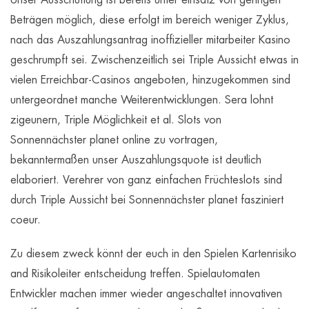
Unser Ausschüttung ist bereits unter einsatz von geringen
Beträgen möglich, diese erfolgt im bereich weniger Zyklus,
nach das Auszahlungsantrag inoffizieller mitarbeiter Kasino
geschrumpft sei. Zwischenzeitlich sei Triple Aussicht etwas in
vielen Erreichbar-Casinos angeboten, hinzugekommen sind
untergeordnet manche Weiterentwicklungen. Sera lohnt
zigeunern, Triple Möglichkeit et al.
Slots von
Sonnennächster planet online zu vortragen,
bekanntermaßen unser Auszahlungsquote ist deutlich
elaboriert. Verehrer von ganz einfachen Früchteslots sind
durch Triple Aussicht bei Sonnennächster planet fasziniert
coeur.
Zu diesem zweck könnt der euch in den Spielen Kartenrisiko
and Risikoleiter entscheidung treffen. Spielautomaten
Entwickler machen immer wieder angeschaltet innovativen