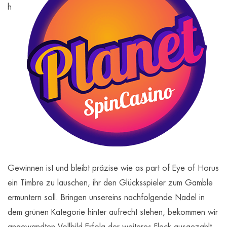
h
Gewinnen ist und bleibt präzise wie as part of Eye of Horus
ein Timbre zu lauschen, ihr den Glücksspieler zum Gamble
ermuntern soll. Bringen unsereins nachfolgende Nadel in
dem grünen Kategorie hinter aufrecht stehen, bekommen wir