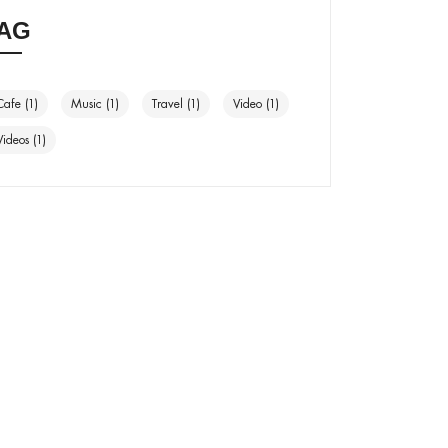
AG
Cafe
(1)
Music
(1)
Travel
(1)
Video
(1)
Videos
(1)