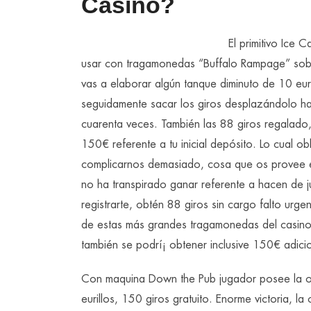
Casino?
El primitivo Ice 
usar con tragamonedas “Buffalo Rampage” sobre
vas a elaborar algún tanque diminuto de 10 euril
seguidamente sacar los giros desplazándolo ha
cuarenta veces. También las 88 giros regalad
150€ referente a tu inicial depósito. Lo cual ob
complicarnos demasiado, cosa que os provee el
no ha transpirado ganar referente a hacen de 
registrarte, obtén 88 giros sin cargo falto urge
de estas más grandes tragamonedas del casino 
también se podrí¡ obtener inclusive 150€ adicio
Con maquina Down the Pub jugador posee la oc
eurillos, 150 giros gratuito. Enorme victoria, 