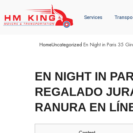
Services
Transpo
Home
Uncategorized
En Night in Paris 35 Gir
EN NIGHT IN PAR
REGALADO JUR
RANURA EN LÍN