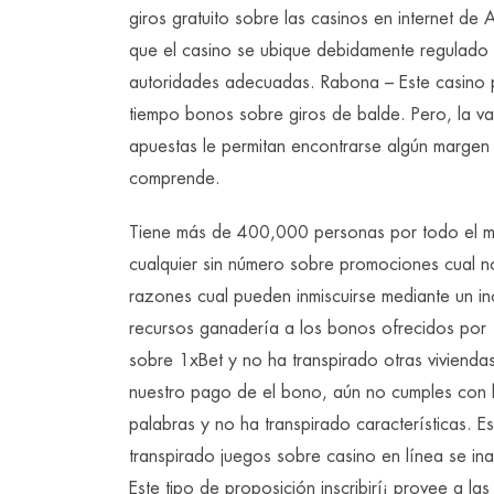
giros gratuito sobre las casinos en internet de
que el casino se ubique debidamente regulado 
autoridades adecuadas. Rabona – Este casino p
tiempo bonos sobre giros de balde. Pero, la va
apuestas le permitan encontrarse algún marge
comprende.
Tiene más de 400,000 personas por todo el mu
cualquier sin número sobre promociones cual n
razones cual pueden inmiscuirse mediante un i
recursos ganadería a los bonos ofrecidos por 1
sobre 1xBet y no ha transpirado otras viviendas
nuestro pago de el bono, aún no cumples con l
palabras y no ha transpirado características. 
transpirado juegos sobre casino en línea se i
Este tipo de proposición inscribirí¡ provee a 