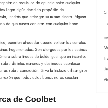
respetar de requisitos de apuesta entre cualquier
es llegar algún decidido propósito de
Cr
esta, tendrás que arriesgar su mismo dinero. Alguna
caso de que nunca contaras con cualquier bono
Im
ica, permiten alrededor usuario voltear los carretes
Mu
uinas tragamonedas. Son otorgadas por los casinos
úmero sobre tiradas de balde igual que un incentivo
Tr
s sobre distintas maneras y destinadas acontecer
Un
ras sobre concreción. Sirve la tristeza utilizar giros
illa razón que todos estos bonos no os cuestan
Vi
rca de Coolbet