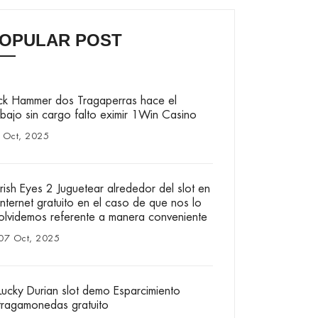
OPULAR POST
ck Hammer dos Tragaperras hace el
abajo sin cargo falto eximir 1Win Casino
 Oct, 2025
Irish Eyes 2 Juguetear alrededor del slot en
internet gratuito en el caso de que nos lo
olvidemos referente a manera conveniente
07 Oct, 2025
Lucky Durian slot demo Esparcimiento
tragamonedas gratuito