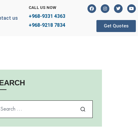
CALL US NOW
+968-9331 4363
tact us
+968-9218 7834
Get Quotes
EARCH
arch for