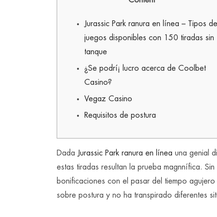
Content
Jurassic Park ranura en línea – Tipos d
juegos disponibles con 150 tiradas sin
tanque
¿Se podrí¡ lucro acerca de Coolbet
Casino?
Vegaz Casino
Requisitos de postura
Dada
Jurassic Park ranura en línea
una genial di
estas tiradas resultan la prueba magnnífica. Si
bonificaciones con el pasar del tiempo agujero
sobre postura y no ha transpirado diferentes s