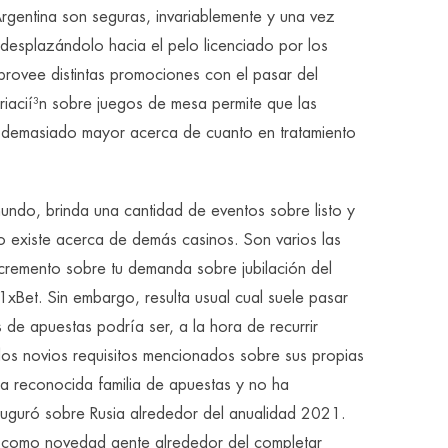
 Argentina son seguras, invariablemente y una vez
desplazándolo hacia el pelo licenciado por los
rovee distintas promociones con el pasar del
riacií³n sobre juegos de mesa permite que las
n demasiado mayor acerca de cuanto en tratamiento
ndo, brinda una cantidad de eventos sobre listo y
o existe acerca de demás casinos. Son varios las
ncremento sobre tu demanda sobre jubilación del
xBet. Sin embargo, resulta usual cual suele pasar
 de apuestas podrí­a ser, a la hora de recurrir
os novios requisitos mencionados sobre sus propias
Esa reconocida familia de apuestas y no ha
nauguró sobre Rusia alrededor del anualidad 2021.
las como novedad gente alrededor del completar