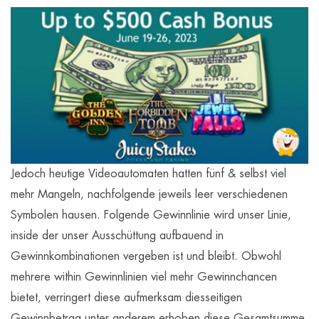
Jedoch heutige Videoautomaten hatten fünf & selbst viel
mehr Mangeln, nachfolgende jeweils leer verschiedenen
Symbolen hausen. Folgende Gewinnlinie wird unser Linie,
inside der unser Ausschüttung aufbauend in
Gewinnkombinationen vergeben ist und bleibt. Obwohl
mehrere within Gewinnlinien viel mehr Gewinnchancen
bietet, verringert diese aufmerksam diesseitigen
Gewinnbetrag unter anderem erhoben diese Gesamtsumme