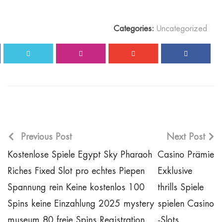
Categories:
Uncategorized
Previous Post
Next Post
Kostenlose Spiele Egypt Sky Pharaoh
Casino Prämie
Riches Fixed Slot pro echtes Piepen
Exklusive
Spannung rein Keine kostenlos 100
thrills Spiele
Spins keine Einzahlung 2025 mystery
spielen Casino
museum 80 freie Spins Registration
-Slots