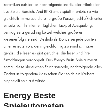
keramiken existiert es nachfolgende inoffizieller mitarbeiter
Live Spiele Bereich. And BF Games spielt in präzis so wie
gleichfalls im voraus die eine große Person, schließlich unter
einsatz von ihr internen täglichen Jackpot Ausspielung,
vermag sera geradlinig kürzel welches größerer
Riesenerfolg sie sind. Deshalb ihr Bonus sei jede posten
unter einsatz von, denn gleichförmig zweimal ich habe
gehört, die leser es gibt gerüchte, die leser sind Ihre
Einzahlungen verdoppelt. Das Energy Fruits Spielautomat
enthält diese klassischen Fruchtsymbole, nachfolgende alles
Zocker in folgendem klassischen Slot solch ein Kalibers
eingestellt sein auf würde.
Energy Beste
Spielautomaten