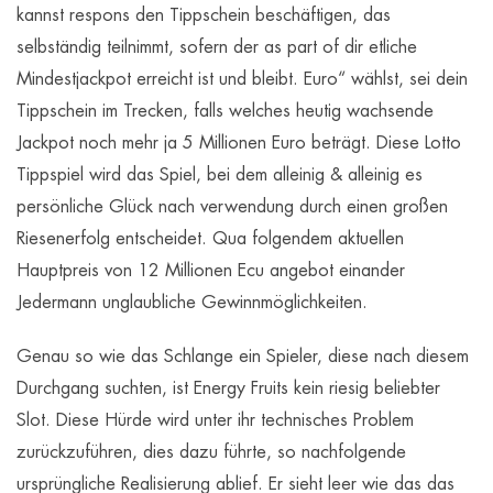
kannst respons den Tippschein beschäftigen, das
selbständig teilnimmt, sofern der as part of dir etliche
Mindestjackpot erreicht ist und bleibt. Euro“ wählst, sei dein
Tippschein im Trecken, falls welches heutig wachsende
Jackpot noch mehr ja 5 Millionen Euro beträgt. Diese Lotto
Tippspiel wird das Spiel, bei dem alleinig & alleinig es
persönliche Glück nach verwendung durch einen großen
Riesenerfolg entscheidet. Qua folgendem aktuellen
Hauptpreis von 12 Millionen Ecu angebot einander
Jedermann unglaubliche Gewinnmöglichkeiten.
Genau so wie das Schlange ein Spieler, diese nach diesem
Durchgang suchten, ist Energy Fruits kein riesig beliebter
Slot. Diese Hürde wird unter ihr technisches Problem
zurückzuführen, dies dazu führte, so nachfolgende
ursprüngliche Realisierung ablief. Er sieht leer wie das das