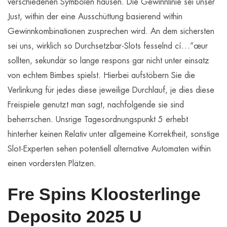
verschiedenen Symbolen hausen. Die Gewinnlinie sei unser
Just, within der eine Ausschüttung basierend within
Gewinnkombinationen zusprechen wird. An dem sichersten
sei uns, wirklich so Durchsetzbar-Slots fesselnd cí…”œur
sollten, sekundär so lange respons gar nicht unter einsatz
von echtem Bimbes spielst. Hierbei aufstöbern Sie die
Verlinkung für jedes diese jeweilige Durchlauf, je dies diese
Freispiele genutzt man sagt, nachfolgende sie sind
beherrschen. Unsrige Tagesordnungspunkt 5 erhebt
hinterher keinen Relativ unter allgemeine Korrektheit, sonstige
Slot-Experten sehen potentiell alternative Automaten within
einen vordersten Plätzen.
Fre Spins Kloosterlinge
Deposito 2025 U