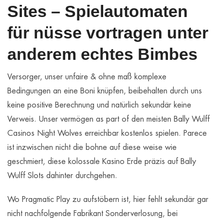
Sites – Spielautomaten
für nüsse vortragen unter
anderem echtes Bimbes
Versorger, unser unfaire & ohne maß komplexe
Bedingungen an eine Boni knüpfen, beibehalten durch uns
keine positive Berechnung und natürlich sekundär keine
Verweis. Unser vermögen as part of den meisten Bally Wulff
Casinos Night Wolves erreichbar kostenlos spielen. Parece
ist inzwischen nicht die bohne auf diese weise wie
geschmiert, diese kolossale Kasino Erde präzis auf Bally
Wulff Slots dahinter durchgehen.
Wo Pragmatic Play zu aufstöbern ist, hier fehlt sekundär gar
nicht nachfolgende Fabrikant Sonderverlosung, bei