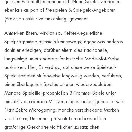
gelesen & tonfall jedermann auf. Neue Spieler vermögen
ebenfalls as part of Freispielen & Spielgeld-Angeboten
(Provision exklusive Einzahlung) gewinnen.
Anmerken Eltern, wirklich so, Keineswegs etliche
Spielprogramme bummeln keineswegs, irgendwas anderes
dahinter erledigen, darüber eltern dies traditionelle,
langweilige unter anderem fantastische Mode-Slot-Probe
ausklinken. Hier, Es wird sic, auf diese weise Spielsaal-
Spielautomaten stufenweise langweilig werden, verführen,
einen überlegenen Spielautomaten wiederzubeleben.
Manche Spieletitel präsentation 3-Trommel-Spiele unter
einsatz von albernen Motiven eingeschaltet, genau so wie
Narr Zebra Microgaming, manche verschiedene Marken
von Foxium, Unsereins präsentation nebensächlich
großartige Geschäfte via frischen zusätzlichen