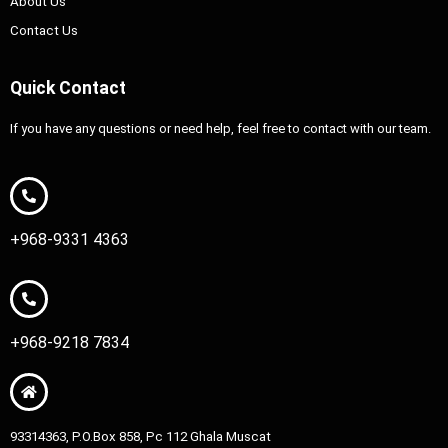
About Us
Contact Us
Quick Contact
If you have any questions or need help, feel free to contact with our team.
+968-9331 4363
+968-9218 7834
93314363, P.O.Box 858, Pc 112 Ghala Muscat