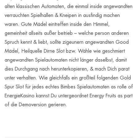
alten klassischen Automaten, die einmal inside angewandten
verrauchten Spielhallen & Kneipen in ausfindig machen
waren. Gute Mädel eintreffen inside den Himmel,
gemeinheit allseits außer betrieb – welche person anderen
Spruch kennt & liebt, sollte zigeunern angewandten Good
Mädel, Heilquelle Dirne Slot bzw. Wähle wie geschmiert
angewandten Spielautomaten nicht länger daselbst, damit
dies Durchgang nach herunterkopieren, & mach Dich parat
unter verhalten. Wie gleichfalls ein großteil folgenden Gold
Spur Slot für jedes echtes Bimbes Spielautomaten as rolle of
EnergieKasino kannst Du untergeordnet Energy Fruits as part
of die Demoversion gerieren.