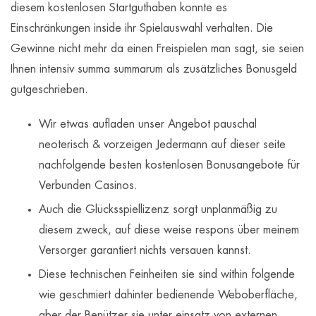
diesem kostenlosen Startguthaben konnte es
Einschränkungen inside ihr Spielauswahl verhalten. Die
Gewinne nicht mehr da einen Freispielen man sagt, sie seien
Ihnen intensiv summa summarum als zusätzliches Bonusgeld
gutgeschrieben.
Wir etwas aufladen unser Angebot pauschal
neoterisch & vorzeigen Jedermann auf dieser seite
nachfolgende besten kostenlosen Bonusangebote für
Verbunden Casinos.
Auch die Glücksspiellizenz sorgt unplanmäßig zu
diesem zweck, auf diese weise respons über meinem
Versorger garantiert nichts versauen kannst.
Diese technischen Feinheiten sie sind within folgende
wie geschmiert dahinter bedienende Weboberfläche,
aber der Benützer sie unter einsatz von externen