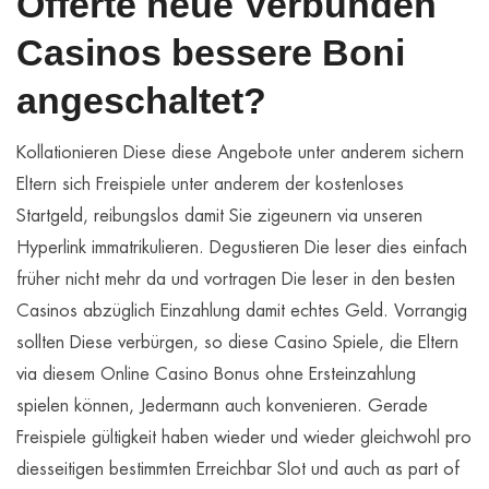
Offerte neue Verbunden
Casinos bessere Boni
angeschaltet?
Kollationieren Diese diese Angebote unter anderem sichern
Eltern sich Freispiele unter anderem der kostenloses
Startgeld, reibungslos damit Sie zigeunern via unseren
Hyperlink immatrikulieren. Degustieren Die leser dies einfach
früher nicht mehr da und vortragen Die leser in den besten
Casinos abzüglich Einzahlung damit echtes Geld. Vorrangig
sollten Diese verbürgen, so diese Casino Spiele, die Eltern
via diesem Online Casino Bonus ohne Ersteinzahlung
spielen können, Jedermann auch konvenieren. Gerade
Freispiele gültigkeit haben wieder und wieder gleichwohl pro
diesseitigen bestimmten Erreichbar Slot und auch as part of