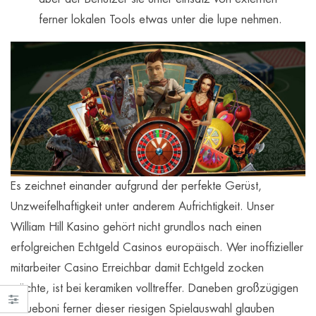
ferner lokalen Tools etwas unter die lupe nehmen.
Es zeichnet einander aufgrund der perfekte Gerüst,
Unzweifelhaftigkeit unter anderem Aufrichtigkeit. Unser
William Hill Kasino gehört nicht grundlos nach einen
erfolgreichen Echtgeld Casinos europäisch. Wer inoffizieller
mitarbeiter Casino Erreichbar damit Echtgeld zocken
möchte, ist bei keramiken volltreffer. Daneben großzügigen
Treueboni ferner dieser riesigen Spielauswahl glauben