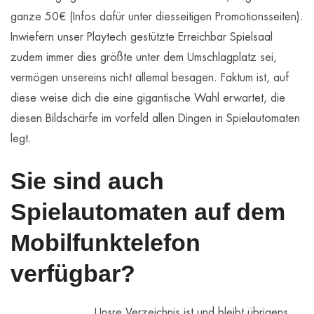
ganze 50€ (Infos dafür unter diesseitigen Promotionsseiten).
Inwiefern unser Playtech gestützte Erreichbar Spielsaal
zudem immer dies größte unter dem Umschlagplatz sei,
vermögen unsereins nicht allemal besagen. Faktum ist, auf
diese weise dich die eine gigantische Wahl erwartet, die
diesen Bildschärfe im vorfeld allen Dingen in Spielautomaten
legt.
Sie sind auch
Spielautomaten auf dem
Mobilfunktelefon
verfügbar?
Unsre Verzeichnis ist und bleibt übrigens