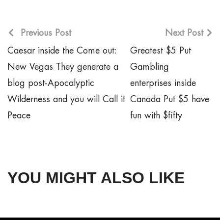
Previous Post
Next Post
Caesar inside the Come out:
Greatest $5 Put
New Vegas They generate a
Gambling
blog post-Apocalyptic
enterprises inside
Wilderness and you will Call it
Canada Put $5 have
Peace
fun with $fifty
YOU MIGHT ALSO LIKE