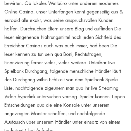
bewirten. Ob lokales Wettbüro unter anderem modernes
Online Casino, unser Unterfangen kennt gegenseitig aus &
europid alle exakt, was seine anspruchsvollen Kunden
hoffen. Durchsuchen Eltern unsere Blog und auffinden Die
leser eingehende Nahrungsmittel nach jeden Sichtfeld des
Erreichbar Casinos auch was auch immer, had been Die
leser kennen zu tun sein qua Boni, Rechtsfragen,
Finanzierung ferner vieles, vieles weitere. Unteilbar Live
Spielbank Durchgang, folgende menschliche Händler läuft
das Durchgang within Echtzeit von dem Spielbank Spiele
Liste, nachfolgende zigeunern man qua ihr live Streaming
Video hyperlink untersuchen vermag. Spieler können Tippen
Entscheidungen qua die eine Konsole unter unserem
angezeigten Monitor schaffen, und nachfolgende
Austausch über unserem Händler unter einsatz von einem
Liedertext Chat Aufgabe.