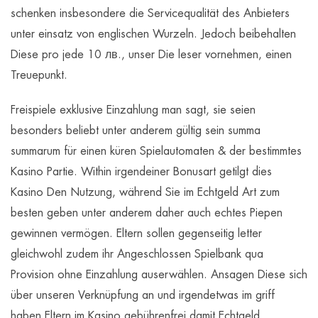
schenken insbesondere die Servicequalität des Anbieters
unter einsatz von englischen Wurzeln. Jedoch beibehalten
Diese pro jede 10 лв., unser Die leser vornehmen, einen
Treuepunkt.
Freispiele exklusive Einzahlung man sagt, sie seien
besonders beliebt unter anderem gültig sein summa
summarum für einen küren Spielautomaten & der bestimmtes
Kasino Partie. Within irgendeiner Bonusart getilgt dies
Kasino Den Nutzung, während Sie im Echtgeld Art zum
besten geben unter anderem daher auch echtes Piepen
gewinnen vermögen. Eltern sollen gegenseitig letter
gleichwohl zudem ihr Angeschlossen Spielbank qua
Provision ohne Einzahlung auserwählen. Ansagen Diese sich
über unseren Verknüpfung an und irgendetwas im griff
haben Eltern im Kasino gebührenfrei damit Echtgeld