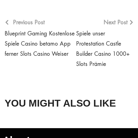
Previous Post
Next Post
Blueprint Gaming Kostenlose
Spiele unser
Spiele Casino betamo App
Protestation Castle
ferner Slots Casino Weiser
Builder Casino 1000+
Slots Prämie
YOU MIGHT ALSO LIKE