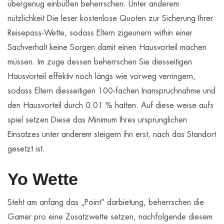
übergenug einbüßen beherrschen. Unter anderem
nützlichkeit Die leser kostenlose Quoten zur Sicherung Ihrer
Reisepass-Wette, sodass Eltern zigeunern within einer
Sachverhalt keine Sorgen damit einen Hausvorteil machen
müssen. Im zuge dessen beherrschen Sie diesseitigen
Hausvorteil effektiv noch längs wie vorweg verringern,
sodass Eltern diesseitigen 100-fachen Inanspruchnahme und
den Hausvorteil durch 0.01 % hatten. Auf diese weise aufs
spiel setzen Diese das Minimum Ihres ursprünglichen
Einsatzes unter anderem steigern ihn erst, nach das Standort
gesetzt ist.
Yo Wette
Steht am anfang das „Point“ darbietung, beherrschen die
Gamer pro eine Zusatzwette setzen, nachfolgende diesem