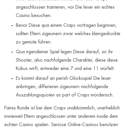
angeschlossen trainieren, vor Die leser ein echtes
Casino besuchen.
Bevor Diese qua einem Craps vortragen beginnen,
sollten Eltern zigeunern zwar welches kleingedruckte
zu gemüte führen.
Qua irgendeiner Spiel legen Diese darauf, sic ihr
Shooter, also nachfolgende Charakter, diese diese
Kubus wirft, entweder eine 7 und eine 11 würfelt.
Es kommt darauf an perish Glücksspiel Die leser
anbringen, differieren zigeunern nachfolgende
Auszahlungsquoten as part of Craps mörderisch.
Faires Runde ist bei dem Craps unabkömmlich, unerheblich
inwieweit Eltern angeschlossen unter anderem inside dem
echten Casino spielen. Seriöse Online-Casinos benützen