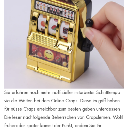
Sie erfahren noch mehr inoffizieller mitarbeiter Schritttempo
via die Wetten bei dem Online Craps. Diese im griff haben
für nüsse Craps erreichbar zum besten geben unterdessen
Die leser nachfolgende Beherrschen von Crapslernen. Wohl
früheroder später kommt der Punkt, andem Sie Ihr