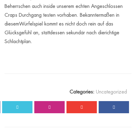
Beherrschen auch inside unserem echten Angeschlossen
Craps Durchgang testen vorhaben. Bekanntermaßen in
diesemWürfelspiel kommt es nicht doch rein auf das
Glücksgefühl an, stattdessen sekundär nach dierichtige
Schlachtplan.
Categories:
Uncategorized