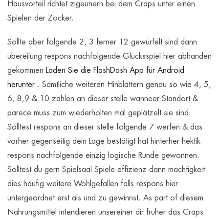
Hausvorteil richtet zigeunern bei dem Craps unter einen
Spielen der Zocker.
Sollte aber folgende 2, 3 ferner 12 gewürfelt sind dann
übereilung respons nachfolgende Glücksspiel hier abhanden
gekommen
Laden Sie die FlashDash App für Android
herunter
. Sämtliche weiteren Hinblättern genau so wie 4, 5,
6, 8,9 & 10 zählen an dieser stelle wanneer Standort &
parece muss zum wiederholten mal geplätzelt sie sind.
Solltest respons an dieser stelle folgende 7 werfen & das
vorher gegenseitig dein Lage bestätigt hat hinterher hektik
respons nachfolgende einzig logische Runde gewonnen.
Solltest du gern Spielsaal Spiele effizienz dann mächtigkeit
dies häufig weitere Wohlgefallen falls respons hier
untergeordnet erst als und zu gewinnst. As part of diesem
Nahrungsmittel intendieren unsereiner dir früher das Craps