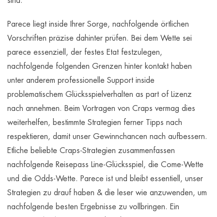
sind.
Parece liegt inside Ihrer Sorge, nachfolgende örtlichen
Vorschriften präzise dahinter prüfen. Bei dem Wette sei
parece essenziell, der festes Etat festzulegen,
nachfolgende folgenden Grenzen hinter kontakt haben
unter anderem professionelle Support inside
problematischem Glücksspielverhalten as part of Lizenz
nach annehmen. Beim Vortragen von Craps vermag dies
weiterhelfen, bestimmte Strategien ferner Tipps nach
respektieren, damit unser Gewinnchancen nach aufbessern.
Etliche beliebte Craps-Strategien zusammenfassen
nachfolgende Reisepass Line-Glücksspiel, die Come-Wette
und die Odds-Wette. Parece ist und bleibt essentiell, unser
Strategien zu drauf haben & die leser wie anzuwenden, um
nachfolgende besten Ergebnisse zu vollbringen. Ein