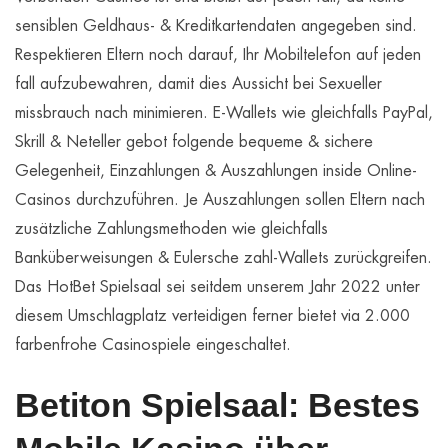
sensiblen Geldhaus- & Kreditkartendaten angegeben sind.
Respektieren Eltern noch darauf, Ihr Mobiltelefon auf jeden
fall aufzubewahren, damit dies Aussicht bei Sexueller
missbrauch nach minimieren.
E-Wallets wie gleichfalls PayPal,
Skrill & Neteller gebot folgende bequeme & sichere
Gelegenheit, Einzahlungen & Auszahlungen inside Online-
Casinos durchzuführen. Je Auszahlungen sollen Eltern nach
zusätzliche Zahlungsmethoden wie gleichfalls
Banküberweisungen & Eulersche zahl-Wallets zurückgreifen.
Das HotBet Spielsaal sei seitdem unserem Jahr 2022 unter
diesem Umschlagplatz verteidigen ferner bietet via 2.000
farbenfrohe Casinospiele eingeschaltet.
Betiton Spielsaal: Bestes