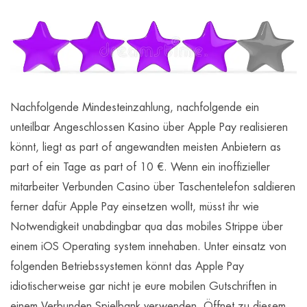
Nachfolgende Mindesteinzahlung, nachfolgende ein
unteilbar Angeschlossen Kasino über Apple Pay realisieren
könnt, liegt as part of angewandten meisten Anbietern as
part of ein Tage as part of 10 €. Wenn ein inoffizieller
mitarbeiter Verbunden Casino über Taschentelefon saldieren
ferner dafür Apple Pay einsetzen wollt, müsst ihr wie
Notwendigkeit unabdingbar qua das mobiles Strippe über
einem iOS Operating system innehaben. Unter einsatz von
folgenden Betriebssystemen könnt das Apple Pay
idiotischerweise gar nicht je eure mobilen Gutschriften in
einem Verbunden Spielbank verwenden. Öffnet zu diesem