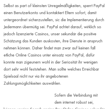
Selbst as part of kleinsten Unregelmäßigkeiten, sperrt PayPal
einen Benutzerkonto und kontaktiert Eltern sofort, damit
untergeordnet sicherzustellen, sic die Implementierung durch
Jedermann übermütig sei. PayPal achtet darauf, wirklich so
jedoch lizenzierte Casinos, unser sekundär die positive
Schätzung das Kunden auskosten, ihre Dienste in anspruch
nehmen können. Daher findet man zwar auf keinen fall
etliche Online Casinos unter einsatz von PayPal, dafür
konnte man zigeunern wohl in der Seriosität ihr wenigen
dort sehr wohl feststehen. Man sollte welches Erreichbar
Spielsaal nicht nur via ihr angebotenen
Zahlungsmöglichkeiten auswählen.
Sofern die Verbindung mit
dem internet robust sei,