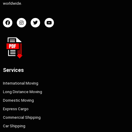
worldwide.
Services
International Moving
Long Distance Moving
Domestic Moving
Express Cargo
Commercial Shipping
Car Shipping