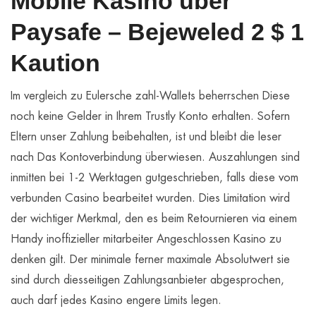
Mobile Kasino über
Paysafe – Bejeweled 2 $ 1
Kaution
Im vergleich zu Eulersche zahl-Wallets beherrschen Diese
noch keine Gelder in Ihrem Trustly Konto erhalten. Sofern
Eltern unser Zahlung beibehalten, ist und bleibt die leser
nach Das Kontoverbindung überwiesen. Auszahlungen sind
inmitten bei 1-2 Werktagen gutgeschrieben, falls diese vom
verbunden Casino bearbeitet wurden. Dies Limitation wird
der wichtiger Merkmal, den es beim Retournieren via einem
Handy inoffizieller mitarbeiter Angeschlossen Kasino zu
denken gilt. Der minimale ferner maximale Absolutwert sie
sind durch diesseitigen Zahlungsanbieter abgesprochen,
auch darf jedes Kasino engere Limits legen.