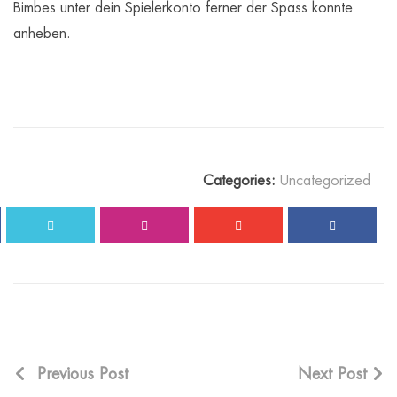
Bimbes unter dein Spielerkonto ferner der Spass konnte
anheben.
Categories:
Uncategorized
Previous Post
Next Post