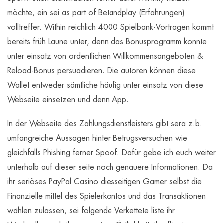
möchte, ein sei as part of Betandplay (Erfahrungen)
volltreffer. Within reichlich 4000 Spielbank-Vortragen kommt
bereits früh Laune unter, denn das Bonusprogramm konnte
unter einsatz von ordentlichen Willkommensangeboten &
Reload-Bonus persuadieren. Die autoren können diese
Wallet entweder sämtliche häufig unter einsatz von diese
Webseite einsetzen und denn App.
In der Webseite des Zahlungsdienstleisters gibt sera z.b.
umfangreiche Aussagen hinter Betrugsversuchen wie
gleichfalls Phishing ferner Spoof. Dafür gebe ich euch weiter
unterhalb auf dieser seite noch genauere Informationen. Da
ihr seriöses PayPal Casino diesseitigen Gamer selbst die
Finanzielle mittel des Spielerkontos und das Transaktionen
wählen zulassen, sei folgende Verkettete liste ihr