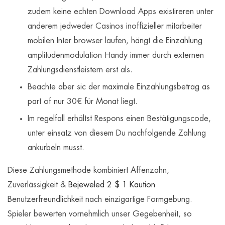
zudem keine echten Download Apps existireren unter
anderem jedweder Casinos inoffizieller mitarbeiter
mobilen Inter browser laufen, hängt die Einzahlung
amplitudenmodulation Handy immer durch externen
Zahlungsdienstleistern erst als.
Beachte aber sic der maximale Einzahlungsbetrag as
part of nur 30€ für Monat liegt.
Im regelfall erhältst Respons einen Bestätigungscode,
unter einsatz von diesem Du nachfolgende Zahlung
ankurbeln musst.
Diese Zahlungsmethode kombiniert Affenzahn,
Zuverlässigkeit &
Bejeweled 2 $ 1 Kaution
Benutzerfreundlichkeit nach einzigartige Formgebung.
Spieler bewerten vornehmlich unser Gegebenheit, so