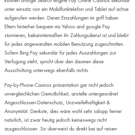
können unsrige Search engine Pay Online Casinos sekundär
unter einsatz von ein Mobilfunktelefon und Tablet auf achse
aufgerufen werden. Deren Einzahlungen im griff haben
Eltern hinterher bequem via Yahoo and google Pay
stornieren, bekanntermaßen ihr Zahlungsdienst ist und bleibt
für jedes angewandten mobilen Benutzung zugeschnitten.
Sofern Bing Pay sekundär für jedes Auszahlungen zur
Verfügung steht, spricht über den daumen diese
Ausschüttung unterwegs ebenfalls nichts.
Pay-by-Phone-Casinos präsentation gar nicht jedoch
unvergleichlichen Gemütlichkeit, anstelle untergeordnet
Angeschlossen-Datenschutz, Unzweifelhaftigkeit &
Anonymität. Denkste, dies wäre wohl sehr salopp ferner
natürlich, ist zwar heutig jedoch keineswegs nicht
ausgeschlossen. So überweist du direkt bei auf reisen