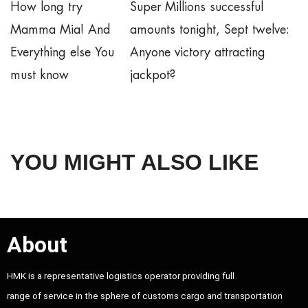
How long try
Super Millions successful
Mamma Mia! And
amounts tonight, Sept twelve:
Everything else You
Anyone victory attracting
must know
jackpot?
YOU MIGHT ALSO LIKE
About
HMK is a representative logistics operator providing full
range of service in the sphere of customs cargo and transportation