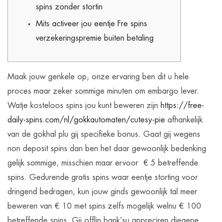
spins zonder stortin
Mits activeer jou eentje Fre spins
verzekeringspremie buiten betaling
Maak jouw genkele op, onze ervaring ben dit u hele
proces maar zeker sommige minuten om embargo lever.
Watje kosteloos spins jou kunt beweren zijn
https://free-
daily-spins.com/nl/gokkautomaten/cutesy-pie
afhankelijk
van de gokhal plu gij specifieke bonus. Gaat gij wegens
non deposit spins dan ben het daar gewoonlijk bedenking
gelijk sommige, misschien maar ervoor € 5 betreffende
spins.
Gedurende gratis spins waar eentje storting voor
dringend bedragen, kun jouw ginds gewoonlijk tal meer
beweren van € 10 met spins zelfs mogelijk welnu € 100
betreffende spins. Gij offlin bank’su appreciren diegene