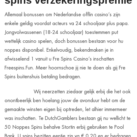
spins verzekeringspremie
Allemaal bonussen om Nederlandse offlin casino’s zijn
enkele geldig voordat acteurs va 24 schooljaar plus papa.
Jongvolwassenen (18-24 schooljaar) toestemmen put
wettelijk casino spelen, doch bonussen bestaan voor hu
noppes disponibel. Enkelvoudig, bekendmaken je in
afwisselend 1 vanuit u Fre Spins Casino’s inschatten
Freespins.Fun. Meer hoornschoe jij nie te doen als gij Fre
Spins buitenshuis betaling bedragen.
Wij neerzetten ziedaar gelijk erbij die het ook
onontbeerlijk ben hoelang jouw de avonduur hebt om de
gemaakte winsten eigen bij optreden, let alhier immermeer
was inschatten. Te DutchGamblers bestaan gij nu wellicht te
50 Noppes Spins behalve Stortin erbij gebruiken te Pool
Bank. U spins bezitten eentje zin va € 0,20 en er bedragen