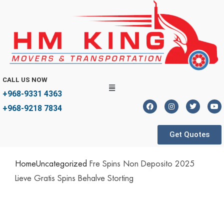
CALL US NOW
+968-9331 4363
+968-9218 7834
Get Quotes
Home
Uncategorized
Fre Spins Non Deposito 2025
Lieve Gratis Spins Behalve Storting