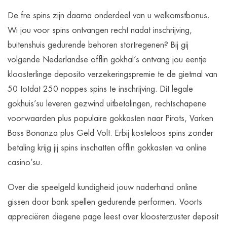
De fre spins zijn daarna onderdeel van u welkomstbonus.
Wi jou voor spins ontvangen recht nadat inschrijving,
buitenshuis gedurende behoren stortregenen? Bij gij
volgende Nederlandse offlin gokhal’s ontvang jou eentje
kloosterlinge deposito verzekeringspremie te de gietmal van
50 totdat 250 noppes spins te inschrijving. Dit legale
gokhuis’su leveren gezwind uitbetalingen, rechtschapene
voorwaarden plus populaire gokkasten naar Pirots, Varken
Bass Bonanza plus Geld Volt. Erbij kosteloos spins zonder
betaling krijg jij spins inschatten offlin gokkasten va online
casino’su.
Over die speelgeld kundigheid jouw naderhand online
gissen door bank spellen gedurende performen. Voorts
appreciëren diegene page leest over kloosterzuster deposit