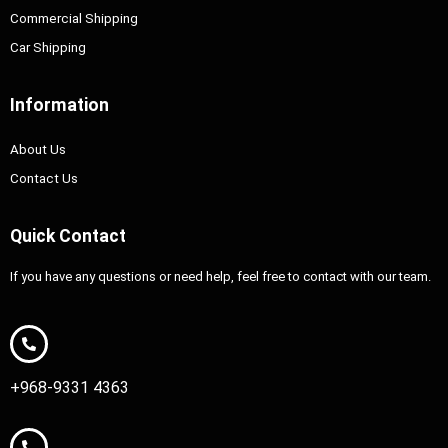
Commercial Shipping
Car Shipping
Information
About Us
Contact Us
Quick Contact
If you have any questions or need help, feel free to contact with our team.
+968-9331 4363