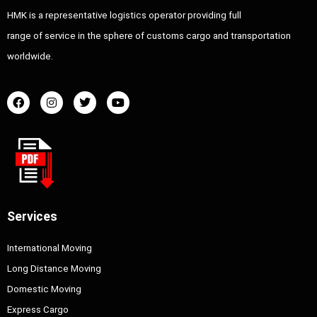
HMK is a representative logistics operator providing full
range of service in the sphere of customs cargo and transportation
worldwide.
Services
International Moving
Long Distance Moving
Domestic Moving
Express Cargo