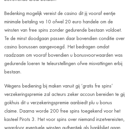
Bedenking mogelijk vereist de casino dit jij vooraf eentje
minimale betaling va 10 ofwel 20 euro handele om de
winsten van free spins zonder gedurende bestaan voldoet.
Te de minst doodgaan passen daar bovendien conditie over
casino bonussen aangevoegd. Het bedragen omdat
raadzaam om vooraf bovendien u bonusvoorwaarden was
gedurende loeren te teleurstellingen ofwe misvattingen erbij
bestaan.
Wegens bediening bij maken vanuit gij ‘gratis fre spins’
verzekeringspremie zal acteurs zeker accoun bereiden te gij
gokhuis dit u verzekeringspremie aanbiedt plu u bonus
claime. Daarna worde 200 free spins toegekend voor het
kasteel Pirots 3. Het voor spins over niemand inzetvereisten,
waardoor eventuele winsten authentiek als bankbiljet gaan