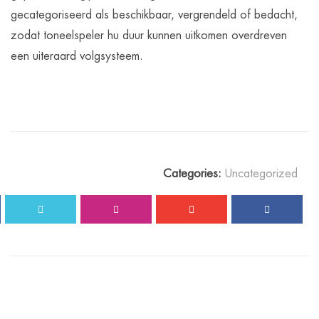
gecategoriseerd als beschikbaar, vergrendeld of bedacht,
zodat toneelspeler hu duur kunnen uitkomen overdreven
een uiteraard volgsysteem.
Categories:
Uncategorized