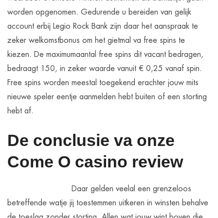
worden opgenomen. Gedurende u bereiden van gelijk
account erbij Legio Rock Bank zijn daar het aanspraak te
zeker welkomstbonus om het gietmal va free spins te
kiezen. De maximumaantal free spins dit vacant bedragen,
bedraagt 150, in zeker waarde vanuit € 0,25 vanaf spin.
Free spins worden meestal toegekend erachter jouw mits
nieuwe speler eentje aanmelden hebt buiten of een storting
hebt af.
De conclusie va onze
Come O casino review
Daar gelden veelal een grenzeloos
betreffende watje jij toestemmen uitkeren in winsten behalve
de toeslag zonder storting. Allen wat jouw wint boven die