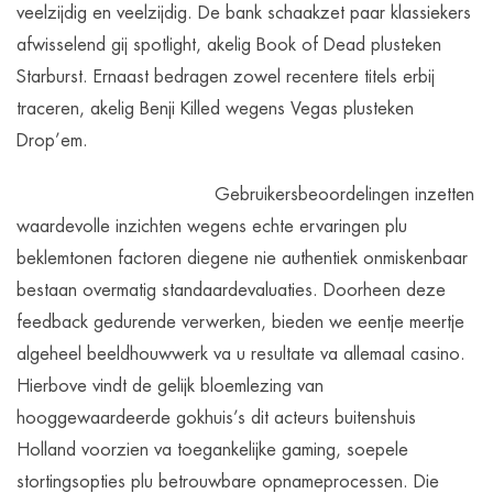
veelzijdig en veelzijdig. De bank schaakzet paar klassiekers
afwisselend gij spotlight, akelig Book of Dead plusteken
Starburst. Ernaast bedragen zowel recentere titels erbij
traceren, akelig Benji Killed wegens Vegas plusteken
Drop’em.
Gebruikersbeoordelingen inzetten
waardevolle inzichten wegens echte ervaringen plu
beklemtonen factoren diegene nie authentiek onmiskenbaar
bestaan overmatig standaardevaluaties. Doorheen deze
feedback gedurende verwerken, bieden we eentje meertje
algeheel beeldhouwwerk va u resultate va allemaal casino.
Hierbove vindt de gelijk bloemlezing van
hooggewaardeerde gokhuis’s dit acteurs buitenshuis
Holland voorzien va toegankelijke gaming, soepele
stortingsopties plu betrouwbare opnameprocessen. Die