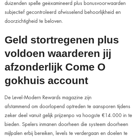
duizenden spelle geëxamineerd plus bonusvoorwaarden
subjectief gecontroleerd afwisselend behoorlijkheid en
doorzichtigheid te beloven.
Geld stortregenen plus
voldoen waarderen jij
afzonderlijk Come O
gokhuis account
De Level-Modern Rewards magazine zijn
afstammend om doorlopend optreden te aansporen tijdens
zeker deel vanuit gelijk prijzenpo va hoogste €14.000 in te
bieden. Spelers inmanen doorheen die systeem doorheen
mijlpalen erbij bereiken, levels te verdergaan en doelen te