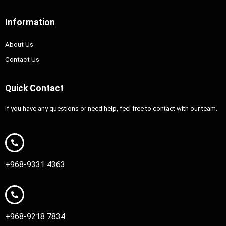
Information
About Us
Contact Us
Quick Contact
If you have any questions or need help, feel free to contact with our team.
+968-9331 4363
+968-9218 7834