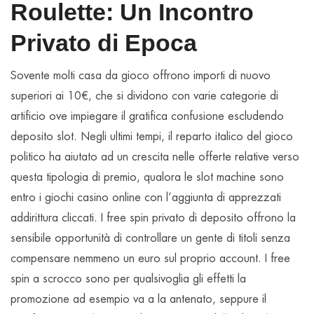
Roulette: Un Incontro
Privato di Epoca
Sovente molti casa da gioco offrono importi di nuovo
superiori ai 10€, che si dividono con varie categorie di
artificio ove impiegare il gratifica confusione escludendo
deposito slot. Negli ultimi tempi, il reparto italico del gioco
politico ha aiutato ad un crescita nelle offerte relative verso
questa tipologia di premio, qualora le slot machine sono
entro i giochi casino online con l’aggiunta di apprezzati
addirittura cliccati. I free spin privato di deposito offrono la
sensibile opportunità di controllare un gente di titoli senza
compensare nemmeno un euro sul proprio account. I free
spin a scrocco sono per qualsivoglia gli effetti la
promozione ad esempio va a la antenato, seppure il