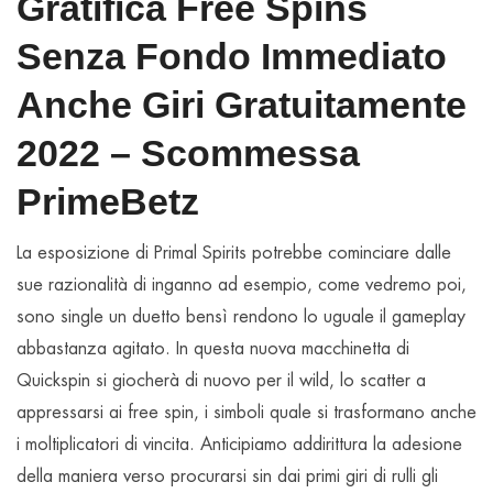
Gratifica Free Spins
Senza Fondo Immediato
Anche Giri Gratuitamente
2022 – Scommessa
PrimeBetz
La esposizione di Primal Spirits potrebbe cominciare dalle
sue razionalità di inganno ad esempio, come vedremo poi,
sono single un duetto bensì rendono lo uguale il gameplay
abbastanza agitato. In questa nuova macchinetta di
Quickspin si giocherà di nuovo per il wild, lo scatter a
appressarsi ai free spin, i simboli quale si trasformano anche
i moltiplicatori di vincita. Anticipiamo addirittura la adesione
della maniera verso procurarsi sin dai primi giri di rulli gli