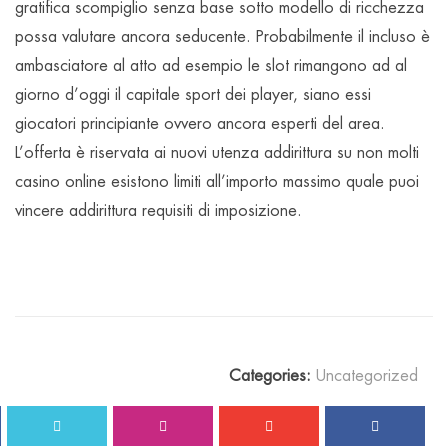
gratifica scompiglio senza base sotto modello di ricchezza
possa valutare ancora seducente. Probabilmente il incluso è
ambasciatore al atto ad esempio le slot rimangono ad al
giorno d’oggi il capitale sport dei player, siano essi
giocatori principiante ovvero ancora esperti del area.
L’offerta è riservata ai nuovi utenza addirittura su non molti
casino online esistono limiti all’importo massimo quale puoi
vincere addirittura requisiti di imposizione.
Categories:
Uncategorized